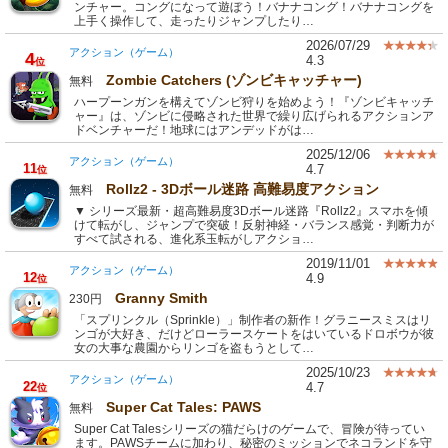
ンチャー。コングになって遊ぼう！バナナコング！バナナコングを
上手く操作して、走ったりジャンプしたり…
2026/07/29
アクション（ゲーム）
4
4.3
位
Zombie Catchers (ゾンビキャッチャー)
無料
ハープーンガンを構えてゾンビ狩りを始めよう！『ゾンビキャッチ
ャー』は、ゾンビに侵略された世界で繰り広げられるアクションア
ドベンチャーだ！地球にはアンデッドがは…
2025/12/06
アクション（ゲーム）
11
4.7
位
Rollz2 - 3Dボール迷路 高難易度アクション
無料
▼ シリーズ最新・超高難易度3Dボール迷路『Rollz2』スマホを傾
けて転がし、ジャンプで突破！反射神経・バランス感覚・判断力が
すべて試される、進化系玉転がしアクショ…
2019/11/01
アクション（ゲーム）
12
4.9
位
Granny Smith
230円
「スプリンクル（Sprinkle）」制作者の新作！グラニースミスはリ
ンゴが大好き、だけどローラースケートをはいているドロボウが彼
女の大事な農園からリンゴを盗もうとして…
2025/10/23
アクション（ゲーム）
22
4.7
位
Super Cat Tales: PAWS
無料
Super Cat Talesシリーズの猫だらけのゲームで、冒険が待ってい
ます。PAWSチームに加わり、秘密のミッションでネコランドを守