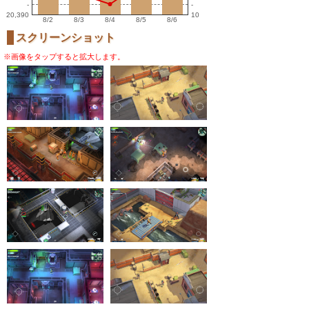
-
-
20,390
10
8/2
8/3
8/4
8/5
8/6
スクリーンショット
※画像をタップすると拡大します。