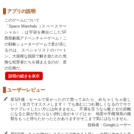
アプリの説明
このゲームについて
「Space Marshals（スペースマー
シャル）」は宇宙を舞台にしたSF
西部劇風アドベンチャーゲーム！こ
の戦略シューターゲームで君が演じ
るのは、スペシャリストのバート
ン。大規模な脱獄で解き放たれた危
険な犯罪者たちを捕まえるのが、君
の任務だ。
説明の続きを表示
ユーザーレビュー
星5評価：セールで安かったので買ってみたら、めちゃくちゃ楽し
い！！全力でオススメします！ でも進むにつれ難しくなるのでサク
サクプレイしたい方には向きません。 不満を言うなら敵とゼロ距離
になると銃が当たらない(特に虫がキツイ)とか、地雷や手榴弾系の種
類をもっと持ちたかったとかありますがそこまで気にはなりません。
投稿者：Googleユーザー