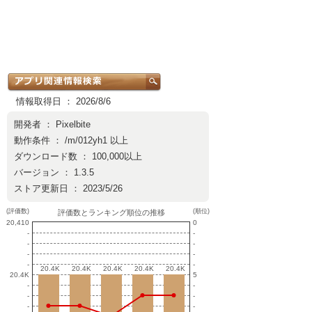
情報取得日 ： 2026/8/6
開発者 ：
Pixelbite
動作条件 ： /m/012yh1 以上
ダウンロード数 ： 100,000以上
バージョン ： 1.3.5
ストア更新日 ： 2023/5/26
(評価数)
(順位)
評価数とランキング順位の推移
20,410
0
-
-
-
-
-
-
-
-
20.4K
20.4K
20.4K
20.4K
20.4K
20.4K
20.4K
20.4K
20.4K
20.4K
20.4K
5
-
-
-
-
-
-