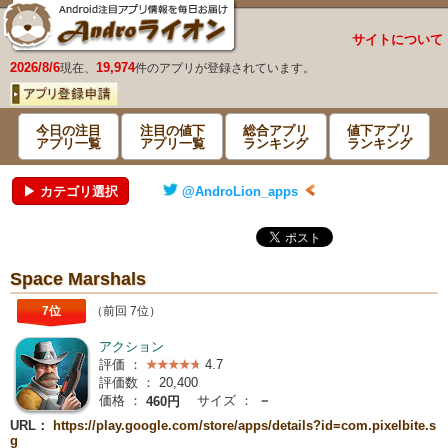
サイトについて
2026/8/6
19,974
現在、
件のアプリが登録されています。
今日の注目
注目の値下
総合アプリ
値下アプリ
アプリ一覧
アプリ一覧
ランキング
ランキング
▶ カテゴリ選択
@AndroLion_apps
Space Marshals
7位
（前回 7位）
アクション
評価 ：
4.7
評価数 ：
20,400
価格 ：
サイズ ：
－
460円
URL：
https://play.google.com/store/apps/details?id=com.pixelbite.s
g