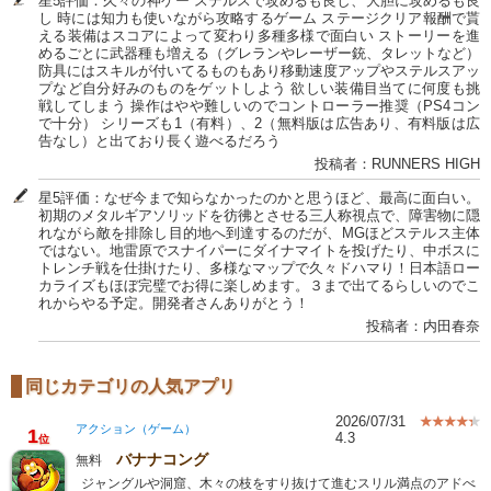
星5評価：久々の神ゲー ステルスで攻めるも良し、大胆に攻めるも良
し 時には知力も使いながら攻略するゲーム ステージクリア報酬で貰
える装備はスコアによって変わり多種多様で面白い ストーリーを進
めるごとに武器種も増える（グレランやレーザー銃、タレットなど）
防具にはスキルが付いてるものもあり移動速度アップやステルスアッ
プなど自分好みのものをゲットしよう 欲しい装備目当てに何度も挑
戦してしまう 操作はやや難しいのでコントローラー推奨（PS4コン
で十分） シリーズも1（有料）、2（無料版は広告あり、有料版は広
告なし）と出ており長く遊べるだろう
投稿者：RUNNERS HIGH
星5評価：なぜ今まで知らなかったのかと思うほど、最高に面白い。
初期のメタルギアソリッドを彷彿とさせる三人称視点で、障害物に隠
れながら敵を排除し目的地へ到達するのだが、MGほどステルス主体
ではない。地雷原でスナイパーにダイナマイトを投げたり、中ボスに
トレンチ戦を仕掛けたり、多様なマップで久々ドハマり！日本語ロー
カライズもほぼ完璧でお得に楽しめます。３まで出てるらしいのでこ
れからやる予定。開発者さんありがとう！
投稿者：内田春奈
同じカテゴリの人気アプリ
2026/07/31
アクション（ゲーム）
1
4.3
位
バナナコング
無料
ジャングルや洞窟、木々の枝をすり抜けて進むスリル満点のアドべ