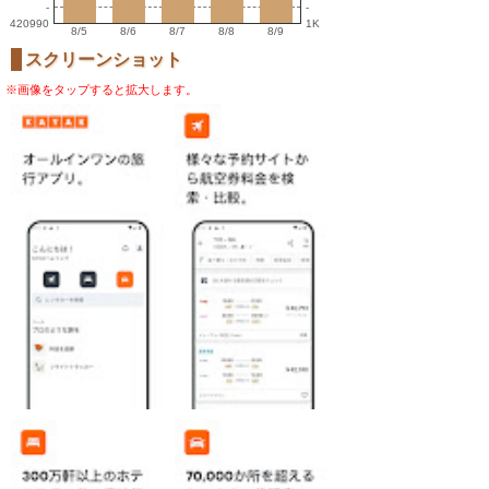
-
-
420990
1K
8/5
8/6
8/7
8/8
8/9
スクリーンショット
※画像をタップすると拡大します。