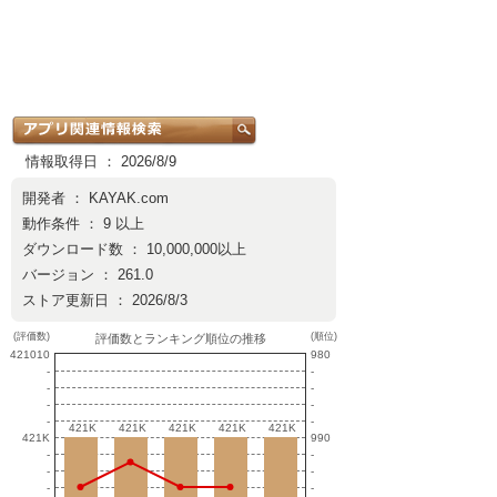
情報取得日 ： 2026/8/9
開発者 ：
KAYAK.com
動作条件 ： 9 以上
ダウンロード数 ： 10,000,000以上
バージョン ： 261.0
ストア更新日 ： 2026/8/3
(評価数)
(順位)
評価数とランキング順位の推移
421010
980
-
-
-
-
-
-
-
-
421K
421K
421K
421K
421K
421K
421K
421K
421K
421K
421K
990
-
-
-
-
-
-