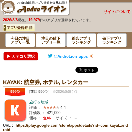
サイトについて
2026/8/8
19,979
現在、
件のアプリが登録されています。
今日の注目
注目の値下
総合アプリ
値下アプリ
アプリ一覧
アプリ一覧
ランキング
ランキング
▶ カテゴリ選択
@AndroLion_apps
KAYAK: 航空券, ホテル, レンタカー
996位
（前回 996位）
※2026/8/8時点
旅行＆地域
評価 ：
4.4
評価数 ：
421,000
価格 ：
サイズ ：
－
無料
URL：
https://play.google.com/store/apps/details?id=com.kayak.and
roid