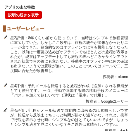
アプリの主な特徴
説明の続きを表示
ユーザーレビュー
星2評価：8年くらい前から使っていて、当時はシンプルで旅程管理
に重宝していた。しかしここ数年は、旅程の統合が出来なかったりエ
ラーが出てきた。致命的なのはオフラインでは何も機能しなくなった
こと。以前は一度読み込めばオフラインでもほとんどの旅程が表示さ
れたが、現在はアップデートしても旅程の表示どころかサインアウト
された状態で何の役にも立たない。移動中のオフライン中に何の確認
も出来ないようでは意味が無い。このことについてはメールで二、三
度問い合せたが改善無し。
投稿者：okano
星4評価：予約メールを転送すると旅程が作成（追加）される機能が
とても便利です。 一点、手動で追加する際の移動手段のメニューに
「バス」を加えて欲しいです（現状は「電車」で代用）。
投稿者：Googleユーザー
星4評価：行程がメール転送で自動的に出来るのは素晴らしいです
が、転送から反映までちょっと時間が掛かり過ぎかな、それと、携帯
で行程を表示させた時にシンプルなのはとてもいいのですが、ちょっ
とシンプル過ぎて見にくいかな？そこ以外は素晴らしいですね。
投稿者：dai k