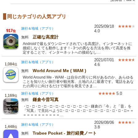
同じカテゴリの人気アプリ
2025/09/18
旅行＆地域（アプリ）
917
4.0
位
正確な高度計
無料
Androidで最もダウンロードされている高度計。インターネットに
接続しなくても動作します！- 3つの異なる方法を用いて高度を推
定することで、インターネットへの接続なし…
2021/07/01
旅行＆地域（アプリ）
1,084
4.6
位
World Around Me ( WAM )
無料
World Around Me - WAM - は自分の周りに何があるのか、あらゆる
ことを知りたい旅行者や観光客、土地の人に最適です。電話をあな
たの周りに向けるだけで場所を発見できま…
5.0
旅行＆地域（アプリ）
1,169
位
鎌倉今昔写真
無料
・□・□・□・□・□・□・□・□・□・□・□・鎌倉の「今」と「昔」を
「写真」で見比べよう□・□・□・□・□・□・□・□・□・□・□・□＝＝
＝＝＝＝＝＝＝＝＝＝…
2026/08/06
旅行＆地域（アプリ）
1,448
3.8
位
Trabee Pocket - 旅行経費ノート
無料