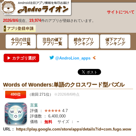
サイトについて
2026/8/6
19,974
現在、
件のアプリが登録されています。
今日の注目
注目の値下
総合アプリ
値下アプリ
アプリ一覧
アプリ一覧
ランキング
ランキング
▶ カテゴリ選択
@AndroLion_apps
Words of Wonders:単語のクロスワード型パズル
490位
（前回 271位）
※2026/8/6時点
言葉
評価 ：
4.7
評価数 ：
6,400,000
価格 ：
サイズ ：
－
無料
URL：
https://play.google.com/store/apps/details?id=com.fugo.wow