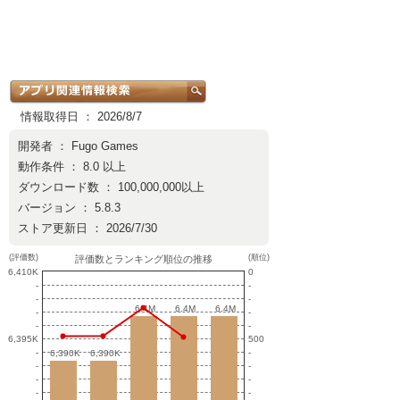
情報取得日 ： 2026/8/7
開発者 ：
Fugo Games
動作条件 ： 8.0 以上
ダウンロード数 ： 100,000,000以上
バージョン ： 5.8.3
ストア更新日 ： 2026/7/30
(評価数)
(順位)
評価数とランキング順位の推移
6,410K
0
-
-
-
-
6.4M
6.4M
6.4M
6.4M
6.4M
6.4M
-
-
-
-
6,395K
500
-
-
6,390K
6,390K
6,390K
6,390K
-
-
-
-
-
-