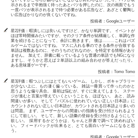
示されるまで辛抱強く待ったあとバツを押したのに、次の画面でもう
一度バツが表示されるまで待つ必要がある広告など、あざとく鬱陶し
い広告ばかりなのが良くないですね。
投稿者：Googleユーザー
星2評価：暇潰しには良いんですけど、かなり単調です。 イベントが
ほぼ常時開催みたいですが、そのクリア条件が結構厳しく、単調な作
業を続けることになって、余計に飽きます。 後は………これはパズ
ルゲームではないですね。 マスに入れる事のできる条件が合致する
単語は複数あるのに、そのうちのどれなのか、を特定する情報があり
ません。 加えて、辞書に載っているような普通の単語でもNGになり
ますし、そうかと思えば２単語以上の組み合わせが答えだったり。
ある意味運ゲーです。
投稿者：Tomo Tomo
星3評価：暇つぶしにはとてもいいゲーム。 しかし、ボキャブラリー
が少ない上に、もの凄く偏っている。 雑誌一冊買って作ったのかと
思うような偏り具合。 最初は悩むが、すぐに覚えてしまう。 ステー
ジが進むと言葉が増えていくということも、ほぼない。 あと、読み
間違いが多い。 そして『パズルに使われていない正しい日本語』に
カウントされない正しい日本語が、カウントされる日本語より多いの
は問題。 まず、ユーザーからの間違いの指摘を受け付けられるよう
にして欲しい。 そして、新しい語彙の登録を受け付けるようにして
欲しい。 採用するかどうかは、ちゃんと辞書で調べて決めればい
い。 フィードバックが出来ると、とても面白いゲームになると思
う。
投稿者：Googleユーザー