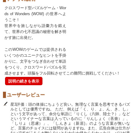
クロスワード型パズルゲーム・Wor
ds of Wonders (WOW) の世界へよ
うこそ！
世界中を旅しながら語彙力を鍛え
て、世界の七不思議の秘密を解き明
かす旅に出発だ。
このWOWのゲームでは提供される
いくつかのユニークなヒントを手掛
かりに、文字をつなぎ合わせて単語
をつくり、クロスワードパズルを完
成させます。頭脳をフル回転させてこの難問に挑戦してください！
説明の続きを表示
ユーザーレビュー
星3評価：頭の体操にちょうど良い。無理なく言葉を思考できるパズ
ルとしては優秀ですね。 ただ、例えば「く、り、ょ、ん、き、し」
という文字があって、余分な単語に「りくし（六師、陸士？）」など
というマイナーな言葉は入っているのに「りんしょく（吝嗇）」、
「しりょ（思慮）」、「しんきょ（新居)」のような言葉が無いな
ど、言葉のチョイスには疑問がありますね。また、広告自体は仕方が
ないですがこちらが触らないとなかなか終わらなかったり、バツが表