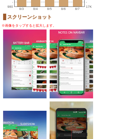
-
-
980
17K
8/3
8/4
8/5
8/6
8/7
スクリーンショット
※画像をタップすると拡大します。