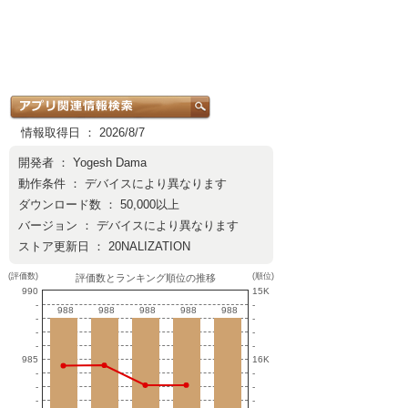
情報取得日 ： 2026/8/7
開発者 ：
Yogesh Dama
動作条件 ： デバイスにより異なります
ダウンロード数 ： 50,000以上
バージョン ： デバイスにより異なります
ストア更新日 ： 20NALIZATION
(評価数)
(順位)
評価数とランキング順位の推移
990
15K
-
-
988
988
988
988
988
988
988
988
988
988
-
-
-
-
-
-
985
16K
-
-
-
-
-
-