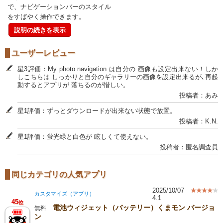
で、ナビゲーションバーのスタイル
をすばやく操作できます。
説明の続きを表示
ユーザーレビュー
星3評価：My photo navigation は自分の 画像も設定出来ない！しか
しこちらは しっかりと自分のギャラリーの画像を設定出来るが､再起
動するとアプリが 落ちるのが惜しい。
投稿者：あみ
星1評価：ずっとダウンロードが出来ない状態で放置。
投稿者：K.N.
星1評価：蛍光緑と白色が 眩しくて使えない。
投稿者：匿名調査員
同じカテゴリの人気アプリ
2025/10/07
カスタマイズ（アプリ）
4.1
45
位
電池ウィジェット（バッテリー）くまモン バージョ
無料
ン