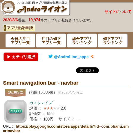
サイトについて
2026/8/6
19,974
現在、
件のアプリが登録されています。
今日の注目
注目の値下
総合アプリ
値下アプリ
アプリ一覧
アプリ一覧
ランキング
ランキング
▶ カテゴリ選択
@AndroLion_apps
Smart navigation bar - navbar
16,385位
（前回 16,386位）
※2026/8/6時点
カスタマイズ
評価 ：
2.8
評価数 ：
988
価格 ：
サイズ ：
－
100円
URL：
https://play.google.com/store/apps/details?id=com.bhanu.sm
artnavbar