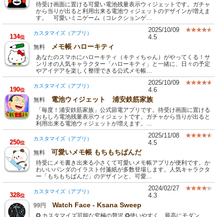
待受け画面に置ける可愛い電池残量表示ウィジェットです。ガチャ
から当りが出ると利用出来る電池ウィジェットのデザインが増えま
す。 可愛いミニゲーム（コレクションゲ…
2025/10/09
カスタマイズ（アプリ）
134
4.5
位
メモ帳 ハローキティ
無料
あなたのスマホにハローキティ（キティちゃん）がやってくる！サ
ンリオの人気キャラクター「ハローキティ」と一緒に、日々の予定
やアイデアを楽しく整理できる公式メモ帳…
2025/10/09
カスタマイズ（アプリ）
190
4.6
位
電池ウィジェット 浦安鉄筋家族
無料
「毎度！浦安鉄筋家族」公式節電アプリです。待受け画面に置ける
おもしろ電池残量表示ウィジェットです。ガチャから当りが出ると
利用出来る電池ウィジェットが増えます。…
2025/11/08
カスタマイズ（アプリ）
250
4.5
位
可愛いメモ帳 もちもちぱんだ
無料
待受にメモ書き出来る小さくて可愛いメモ帳アプリが便利です。か
わいいパンダのイラスト付箋紙が多数登場します。人気キャラクタ
ー「もちもちぱんだ」のデザインと、可愛…
2024/02/27
カスタマイズ（アプリ）
328
4.3
位
Watch Face - Ksana Sweep
99円
✪ カスタマイズ可能な究極の贅沢 ✪使いやすく、最高にモダン