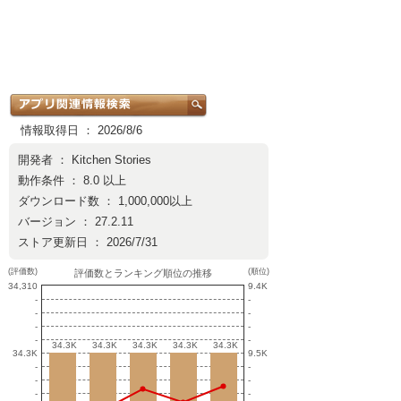
情報取得日 ： 2026/8/6
開発者 ：
Kitchen Stories
動作条件 ： 8.0 以上
ダウンロード数 ： 1,000,000以上
バージョン ： 27.2.11
ストア更新日 ： 2026/7/31
(評価数)
(順位)
評価数とランキング順位の推移
34,310
9.4K
-
-
-
-
-
-
-
-
34.3K
34.3K
34.3K
34.3K
34.3K
34.3K
34.3K
34.3K
34.3K
34.3K
34.3K
9.5K
-
-
-
-
-
-