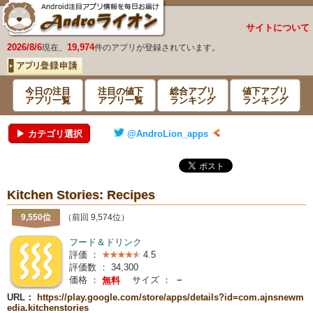
サイトについて
2026/8/6
19,974
現在、
件のアプリが登録されています。
今日の注目
注目の値下
総合アプリ
値下アプリ
アプリ一覧
アプリ一覧
ランキング
ランキング
▶ カテゴリ選択
@AndroLion_apps
Kitchen Stories: Recipes
9,550位
（前回 9,574位）
フード＆ドリンク
評価 ：
4.5
評価数 ：
34,300
価格 ：
サイズ ：
－
無料
URL：
https://play.google.com/store/apps/details?id=com.ajnsnewm
edia.kitchenstories