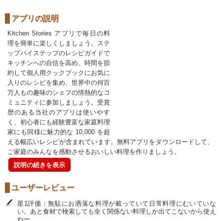
アプリの説明
Kitchen Stories アプリで毎日の料
理を簡単に楽しくしましょう。ステ
ップバイステップのレシピガイドで
キッチンへの自信を高め、時間を節
約して個人用クックブックにお気に
入りのレシピを集め、世界中の何百
万人もの趣味のシェフの情熱的なコ
ミュニティに参加しましょう。受賞
歴のある当社のアプリは使いやす
く、初心者にも経験豊富な家庭料理
家にも同様に魅力的な 10,000 を超
える幅広いレシピが含まれています。無料アプリをダウンロードして、
ご家庭のみんなを感動させるおいしい料理を作りましょう。
説明の続きを表示
ユーザーレビュー
星1評価：無駄にお洒落な料理が載っていて日常料理にむいていな
い。あと食材で検索しても全く関係ない料理しか出てこないから使え
ねー