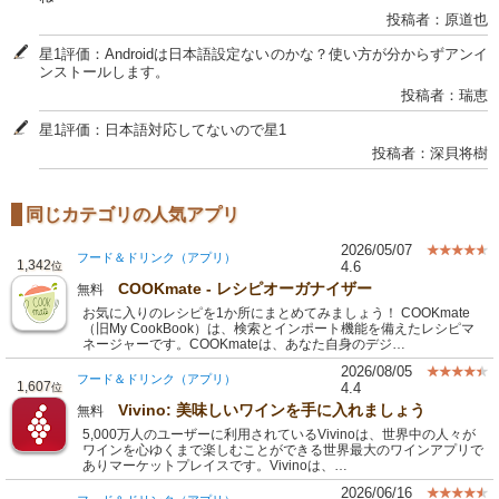
投稿者：原道也
星1評価：Androidは日本語設定ないのかな？使い方が分からずアンイ
ンストールします。
投稿者：瑞恵
星1評価：日本語対応してないので星1
投稿者：深貝将樹
同じカテゴリの人気アプリ
2026/05/07
フード＆ドリンク（アプリ）
1,342
4.6
位
COOKmate - レシピオーガナイザー
無料
お気に入りのレシピを1か所にまとめてみましょう！ COOKmate
（旧My CookBook）は、検索とインポート機能を備えたレシピマ
ネージャーです。COOKmateは、あなた自身のデジ…
2026/08/05
フード＆ドリンク（アプリ）
1,607
4.4
位
Vivino: 美味しいワインを手に入れましょう
無料
5,000万人のユーザーに利用されているVivinoは、世界中の人々が
ワインを心ゆくまで楽しむことができる世界最大のワインアプリで
ありマーケットプレイスです。Vivinoは、…
2026/06/16