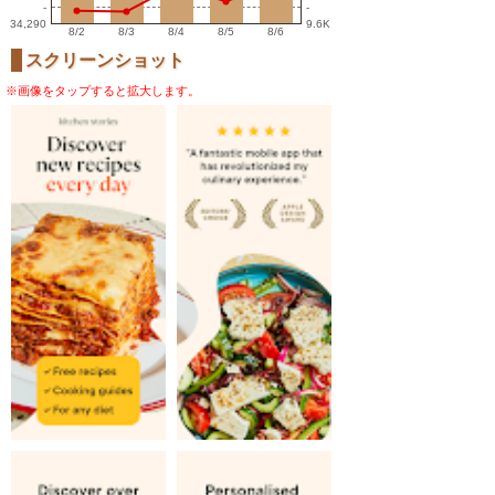
-
-
34,290
9.6K
8/2
8/3
8/4
8/5
8/6
スクリーンショット
※画像をタップすると拡大します。