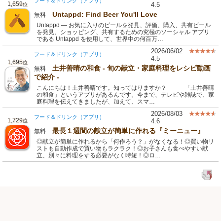
フード＆ドリンク（アプリ）
1,659
4.5
位
Untappd: Find Beer You'll Love
無料
Untappd — お気に入りのビールを発見、評価、購入、共有ビール
を発見、ショッピング、共有するための究極のソーシャル アプリ
である Untappd を使用して、世界中の何百万…
2026/06/02
フード＆ドリンク（アプリ）
4.5
1,695
位
土井善晴の和食 - 旬の献立・家庭料理をレシピ動画
無料
で紹介 -
こんにちは！土井善晴です。知ってはりますか？ 「土井善晴
の和食」というアプリがあるんです。今まで、テレビや雑誌で、家
庭料理を伝えてきましたが、加えて、スマ…
2026/08/03
フード＆ドリンク（アプリ）
1,729
4.6
位
最長１週間の献立が簡単に作れる『ミーニュー』
無料
◎献立が簡単に作れるから「何作ろう？」がなくなる！◎買い物リ
ストも自動作成で買い物もラクラク！◎お子さんも食べやすい献
立、別々に料理をする必要がなく時短！◎ロ…