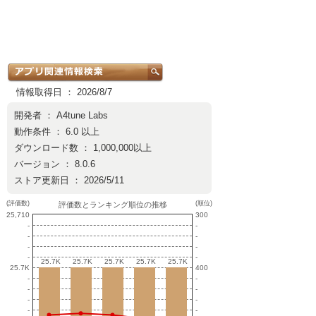
情報取得日 ： 2026/8/7
開発者 ：
A4tune Labs
動作条件 ： 6.0 以上
ダウンロード数 ： 1,000,000以上
バージョン ： 8.0.6
ストア更新日 ： 2026/5/11
(評価数)
(順位)
評価数とランキング順位の推移
25,710
300
-
-
-
-
-
-
-
-
25.7K
25.7K
25.7K
25.7K
25.7K
25.7K
25.7K
25.7K
25.7K
25.7K
25.7K
400
-
-
-
-
-
-
-
-