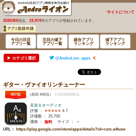
サイトについて
2026/8/6
19,974
現在、
件のアプリが登録されています。
今日の注目
注目の値下
総合アプリ
値下アプリ
アプリ一覧
アプリ一覧
ランキング
ランキング
▶ カテゴリ選択
@AndroLion_apps
ギター・ヴァイオリンチューナー
497位
（前回 490位）
※2026/8/6時点
音楽＆オーディオ
評価 ：
4.7
評価数 ：
25,700
価格 ：
サイズ ：
－
無料
URL：
https://play.google.com/store/apps/details?id=com.a4tune