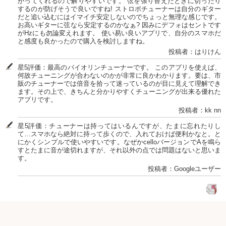
がってくれるので解りやすいです。 弦を張り替えたときに切ったり
するのが防げそうで良いですね! ストロボチューナーは自分のギター
だと追い込むにはイマイチ安定しないのでちょっと無理な感じです。
お高いギターに弦なら安定するのかなぁ? 因みにデフォはセントです
がHzにも勿論変えれます。 使い易い良いアプリで、自分のスマホだ
と感度も良かったので購入を検討しますね。
投稿者：はりけん
星5評価：最高のバイオリンチューナーです。 このアプリを使えば、
何故チューニングが合わないのかが非常に良かわかります。要は、市
販のチューナーでは倍音を拾って迷っているのが目に見えて理解でき
ます。その上で、きちんと分かりやすくチューニングが出来る優れた
アプリです。
投稿者：kk nn
星5評価：チューナーは持ってはいるんですが、たまに忘れたりし
て…スマホなら絶対に持って歩くので、入れておけば便利かなと。と
にかくシンプルで使いやすいです。なぜかcelloバージョンでAを鳴ら
すとたまに音が途切れますが、それ以外の点では問題はないと思いま
す。
投稿者：Googleユーザー