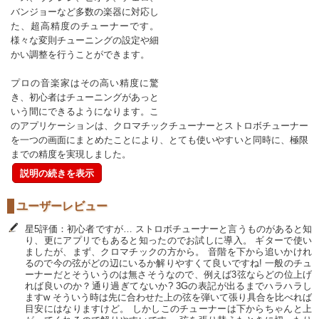
バンジョーなど多数の楽器に対応し
た、超高精度のチューナーです。
様々な変則チューニングの設定や細
かい調整を行うことができます。
プロの音楽家はその高い精度に驚
き、初心者はチューニングがあっと
いう間にできるようになります。こ
のアプリケーションは、クロマチックチューナーとストロボチューナー
を一つの画面にまとめたことにより、とても使いやすいと同時に、極限
までの精度を実現しました。
説明の続きを表示
ユーザーレビュー
星5評価：初心者ですが… ストロボチューナーと言うものがあると知
り、更にアプリでもあると知ったのでお試しに導入。 ギターで使い
ましたが、まず、クロマチックの方から。 音階を下から追いかけれ
るので今の弦がどの辺にいるか解りやすくて良いですね! 一般のチュ
ーナーだとそういうのは無さそうなので、例えば3弦ならどの位上げ
れば良いのか？通り過ぎてないか? 3Gの表記が出るまでハラハラし
ますw そういう時は先に合わせた上の弦を弾いて張り具合を比べれば
目安にはなりますけど。 しかしこのチューナーは下からちゃんと上