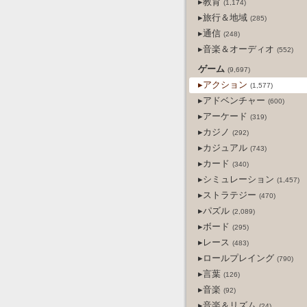
▸教育
(1,174)
▸旅行＆地域
(285)
▸通信
(248)
▸音楽＆オーディオ
(552)
ゲーム
(9,697)
▸アクション
(1,577)
▸アドベンチャー
(600)
▸アーケード
(319)
▸カジノ
(292)
▸カジュアル
(743)
▸カード
(340)
▸シミュレーション
(1,457)
▸ストラテジー
(470)
▸パズル
(2,089)
▸ボード
(295)
▸レース
(483)
▸ロールプレイング
(790)
▸言葉
(126)
▸音楽
(92)
▸音楽＆リズム
(24)