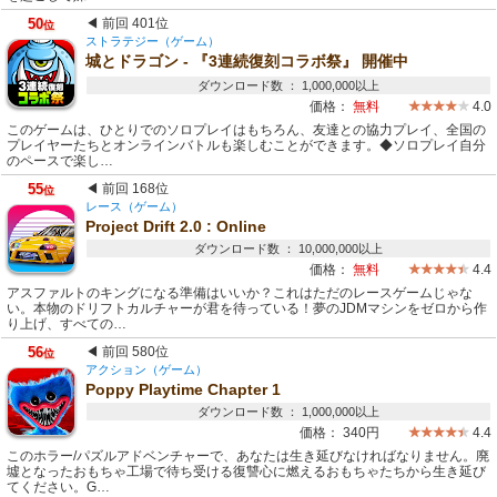
50
◀ 前回 401位
位
ストラテジー（ゲーム）
城とドラゴン - 『3連続復刻コラボ祭』 開催中
ダウンロード数 ： 1,000,000以上
価格：
無料
4.0
このゲームは、ひとりでのソロプレイはもちろん、友達との協力プレイ、全国の
プレイヤーたちとオンラインバトルも楽しむことができます。◆ソロプレイ自分
のペースで楽し…
55
◀ 前回 168位
位
レース（ゲーム）
Project Drift 2.0 : Online
ダウンロード数 ： 10,000,000以上
価格：
無料
4.4
アスファルトのキングになる準備はいいか？これはただのレースゲームじゃな
い。本物のドリフトカルチャーが君を待っている！夢のJDMマシンをゼロから作
り上げ、すべての…
56
◀ 前回 580位
位
アクション（ゲーム）
Poppy Playtime Chapter 1
ダウンロード数 ： 1,000,000以上
価格：
340円
4.4
このホラー/パズルアドベンチャーで、あなたは生き延びなければなりません。廃
墟となったおもちゃ工場で待ち受ける復讐心に燃えるおもちゃたちから生き延び
てください。G…