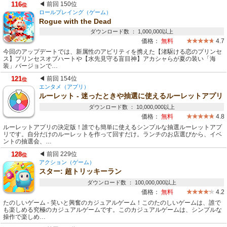
116
◀ 前回 150位
位
ロールプレイング（ゲーム）
Rogue with the Dead
ダウンロード数 ： 1,000,000以上
価格：
無料
4.7
今回のアップデートでは、新属性のアビリティを携えた【渚駆ける恋のプリンセ
ス】プリンセスオブハートや【水先見守る盲目神】アカシャらが夏の装い「海
装」バージョンで…
121
◀ 前回 154位
位
エンタメ（アプリ）
ルーレット - 迷ったときや抽選に使えるルーレットアプリ
ダウンロード数 ： 10,000,000以上
価格：
無料
4.8
ルーレットアプリの決定版！誰でも簡単に使えるシンプルな抽選ルーレットアプ
リです。自分だけのルーレットを作って回すだけ。ランチのお店選びから、イベ
ントの抽選会、…
128
◀ 前回 229位
位
アクション（ゲーム）
スター: 超トリッキーラン
ダウンロード数 ： 100,000,000以上
価格：
無料
4.2
たのしいゲーム - 笑いと興奮のカジュアルゲーム！このたのしいゲームは、誰で
も楽しめる究極のカジュアルゲームです。このカジュアルゲームは、シンプルな
操作で楽しめ…