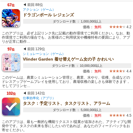
67
◀ 前回 88位
位
アクション（ゲーム）
ドラゴンボール レジェンズ
ダウンロード数 ： 1,000,000以上
価格：
無料
4.2
このアプリは、必ず上記リンク先に記載の動作環境でご利用ください。なお、動
作環境でご利用の場合でも、お客様のご利用状況や機種特有の要因により、アプ
リが正常に動作…
97
◀ 前回 129位
位
シミュレーション（ゲーム）
Vlinder Garden 着せ替えゲーム女の子 かわいい
ダウンロード数 ： 10,000,000以上
価格：
無料
4.4
このゲームは、農業シミュレーション管理と、農業、水やり、収穫、合成などの
ドレスアップゲームプレイを使用しており、農場収穫の楽しさも体験できます，
そしてプリンセ…
102
◀ 前回 142位
位
仕事効率化（アプリ）
タスク：予定リスト、タスクリスト、アラーム
ダウンロード数 ： 5,000,000以上
価格：
無料
4.5
このアプリは、最も一般的な機能リクエスト/提案が追加された、アクティブな開
発中です。タスクの未来を形にしたいのであれば、あなたのフィードバックをお
寄せください。