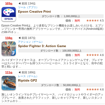
103
◀ 前回 134位
位
ツール（アプリ）
Epson Creative Print
ダウンロード数 ： 1,000,000以上
価格：
無料
4.5
Epson Creative Printは、より多彩なプリント機能をお楽しみいただける、エプソ
ンプリンター専用の無料アプリケーションです。スマートデバイス(Android端末)
のWi-Fiネッ…
110
◀ 前回 187位
位
アクション（ゲーム）
Spider Fighter 3: Action Game
ダウンロード数 ： 100,000,000以上
価格：
無料
4.6
スパイダーファイター 3 は、オープンワールドアクションゲームです。プレイヤ
ーはスパイダーパワーを持つスーパーヒーロー、ストライダーとなり、街中の犯
罪と戦います…
111
◀ 前回 189位
位
レース（ゲーム）
Riptide GP2
ダウンロード数 ： 50,000,000以上
価格：
無料
4.6
激しいオンラインマルチプレイヤーレース、 ハイドロジェットやライダーのアッ
プグレード、改善されたグラフィック、新しいキャリアモード、新しいスタント
システムやト…