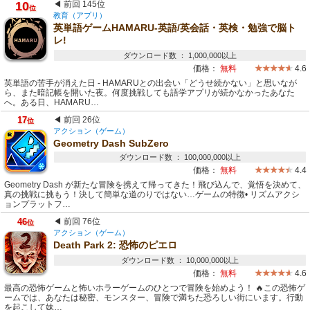
10
◀ 前回 145位
位
教育（アプリ）
英単語ゲームHAMARU-英語/英会話・英検・勉強で脳ト
レ!
ダウンロード数 ： 1,000,000以上
価格：
無料
4.6
英単語の苦手が消えた日 - HAMARUとの出会い「どうせ続かない」と思いなが
ら、また暗記帳を開いた夜。何度挑戦しても語学アプリが続かなかったあなた
へ。ある日、HAMARU…
17
◀ 前回 26位
位
アクション（ゲーム）
Geometry Dash SubZero
ダウンロード数 ： 100,000,000以上
価格：
無料
4.4
Geometry Dash が新たな冒険を携えて帰ってきた！飛び込んで、覚悟を決めて、
真の挑戦に挑もう！決して簡単な道のりではない…ゲームの特徴• リズムアクシ
ョンプラットフ…
46
◀ 前回 76位
位
アクション（ゲーム）
Death Park 2: 恐怖のピエロ
ダウンロード数 ： 10,000,000以上
価格：
無料
4.6
最高の恐怖ゲームと怖いホラーゲームのひとつで冒険を始めよう！ 🔥この恐怖ゲ
ームでは、あなたは秘密、モンスター、冒険で満ちた恐ろしい街にいます。行動
を起こして妹…