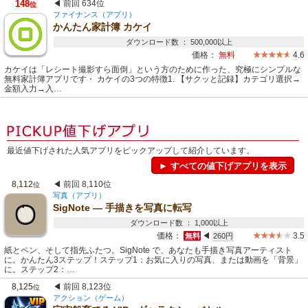
148
◀ 前回 634位
位
ファイナンス（アプリ）
かんたん家計簿 カケイ
ダウンロード数 ： 500,000以上
価格：
無料
4.6
カケイは「レシート撮影すら面倒」という方のために作った、究極にシンプルな
無料家計簿アプリです・ カケイの3つの特徴1. 【サクッと記録】カテゴリ選択→
金額入力→入…
最近値下げされた人気アプリをピックアップして紹介しています。
► すべての値下げアプリを表示
8,112
◀ 前回 8,110位
位
写真（アプリ）
SigNote — 手描きを写真に転写
ダウンロード数 ： 1,000以上
価格：
◀
3.5
無料
260円
紙とペン、そして指先ふたつ。SigNote で、あなたも手描き写真アーティスト
に。かんたん3ステップ！ステップ1：お気に入りの写真、または動画を「背景」
に。ステップ2：…
8,125
◀ 前回 8,123位
位
アクション（ゲーム）