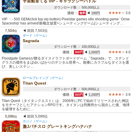
宇宙船育てる VIP - ギャラクシーバトル
ダウンロード数 ： 500,000以上
価格：
◀
3.6
無料
190円
VIP ・- 500 GEM(click top vip button) Pixelstar games idle shooting game ' Grow
Spaceship' has arrived!新概念放置+シューティングゲーム[シューティング…
7,504
◀ 前回 7,503位
位
ボード（ゲーム）
Sagrada
ダウンロード数 ： 100,000以上
価格：
◀
4.0
300円
1,000円
Floodgate Gamesが贈るダイスドラフトボードゲーム「Sagrada」で、ステンド
グラスの傑作をまばゆいばかりのデジタル世界へ。順番にカラフルなダイスを選
び、美しいステン…
ロールプレイング（ゲーム）
Titan Quest
ダウンロード数 ： 500,000以上
価格：
◀
3.9
360円
1,200円
Titan Quest（タイタンクエスト）は、2006年にPCで始めてリリースされた神話
をモチーフとしたアクションRPGです。タイタンは刑務所から脱出した後、地球
を破壊するために…
5,096
◀ 前回 5,099位
位
カジノ（ゲーム）
激Jパチスロ グレートキングハナハナ