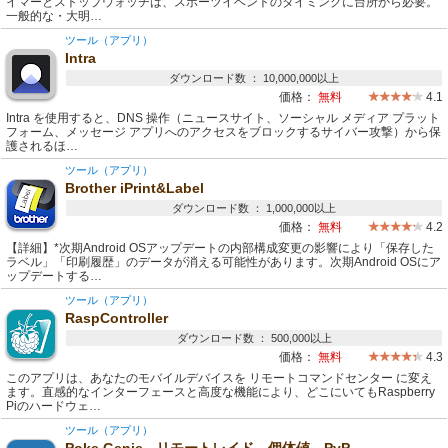
イマーとストップウォッチは、スポーツイベントのタイミングに台所から必要。
一般的な・大明…
ツール（アプリ）
Intra
ダウンロード数 ： 10,000,000以上
価格：
無料
4.1
Intra を使用すると、DNS 操作（ニュースサイト、ソーシャル メディア プラット
フォーム、メッセージ アプリへのアクセスをブロックするサイバー攻撃）から保
護されるほ…
ツール（アプリ）
Brother iPrint&Label
ダウンロード数 ： 1,000,000以上
価格：
無料
4.2
【詳細】*次期Android OSアップデートの内部構成変更の影響により「保存した
ラベル」「印刷履歴」のデータが消える可能性があります。次期Android OSにア
ップデートする…
ツール（アプリ）
RaspController
ダウンロード数 ： 500,000以上
価格：
無料
4.3
このアプリは、あなたのモバイルデバイスを リモートコマンドセンター に変え
ます。直感的なインターフェースと高度な機能により、どこにいてもRaspberry
Piのハードウェ…
ツール（アプリ）