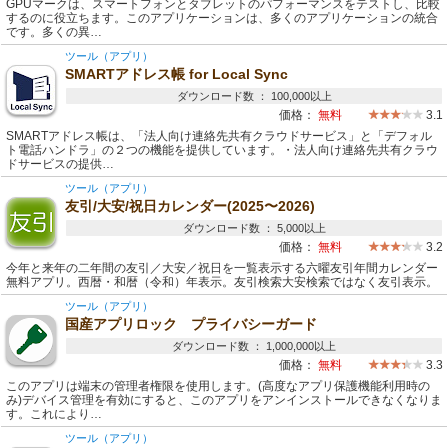
GPUマークは、スマートフォンとタブレットのパフォーマンスをテストし、比較
するのに役立ちます。このアプリケーションは、多くのアプリケーションの統合
です。多くの異…
ツール（アプリ）
SMARTアドレス帳 for Local Sync
ダウンロード数 ： 100,000以上
価格：
無料
3.1
SMARTアドレス帳は、「法人向け連絡先共有クラウドサービス」と「デフォル
ト電話ハンドラ」の２つの機能を提供しています。・法人向け連絡先共有クラウ
ドサービスの提供…
ツール（アプリ）
友引/大安/祝日カレンダー(2025〜2026)
ダウンロード数 ： 5,000以上
価格：
無料
3.2
今年と来年の二年間の友引／大安／祝日を一覧表示する六曜友引年間カレンダー
無料アプリ。西暦・和暦（令和）年表示。友引検索大安検索ではなく友引表示。
ツール（アプリ）
国産アプリロック プライバシーガード
ダウンロード数 ： 1,000,000以上
価格：
無料
3.3
このアプリは端末の管理者権限を使用します。(高度なアプリ保護機能利用時の
み)デバイス管理を有効にすると、このアプリをアンインストールできなくなりま
す。これにより…
ツール（アプリ）