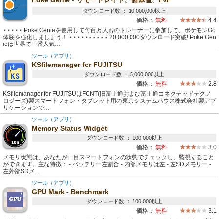
Poke Genie - リモートレイド、個体値、PvP
ダウンロード数 ： 10,000,000以上
価格：
無料
4.4
⋆⋆⋆⋆⋆ Poke Genieを使用して何百万人ものトレーナーに参加して、ポケモンGo
体験を強化しましょう！ ⋆⋆⋆⋆⋆⋆⋆⋆⋆⋆ 20,000,000ダウンロード突破! Poke Gen
ieは世界で一番人気…
ツール（アプリ）
KSfilemanager for FUJITSU
ダウンロード数 ： 5,000,000以上
価格：
無料
2.8
KSfilemanager for FUJITSUはFCNT(旧富士通および富士通コネクテッドテクノ
ロジーズ)製スマートフォン・タブレット用の東京システムハウス株式会社製アプ
リケーションで…
ツール（アプリ）
Memory Status Widget
ダウンロード数 ： 100,000以上
価格：
無料
3.0
メモリ状態は、あなたが一目スマートフォンの状態でチェックし、監視すること
ができます。主な特徴： - バッテリー左割合 - 内部メモリは左 - 左SDメモリー -
左外部SDメ…
ツール（アプリ）
GPU Mark - Benchmark
ダウンロード数 ： 100,000以上
価格：
無料
3.1