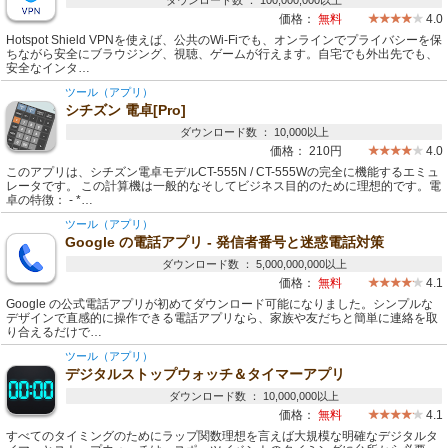
ダウンロード数 ： 100,000,000以上
価格：
無料
4.0
Hotspot Shield VPNを使えば、公共のWi-Fiでも、オンラインでプライバシーを保
ちながら安全にブラウジング、視聴、ゲームが行えます。自宅でも外出先でも、
安全なインタ…
ツール（アプリ）
シチズン 電卓[Pro]
ダウンロード数 ： 10,000以上
価格：
210円
4.0
このアプリは、シチズン電卓モデルCT-555N / CT-555Wの完全に機能するエミュ
レータです。 この計算機は一般的なそしてビジネス目的のために理想的です。電
卓の特徴： - *…
ツール（アプリ）
Google の電話アプリ - 発信者番号と迷惑電話対策
ダウンロード数 ： 5,000,000,000以上
価格：
無料
4.1
Google の公式電話アプリが初めてダウンロード可能になりました。シンプルな
デザインで直感的に操作できる電話アプリなら、家族や友だちと簡単に連絡を取
り合えるだけで…
ツール（アプリ）
デジタルストップウォッチ＆タイマーアプリ
ダウンロード数 ： 10,000,000以上
価格：
無料
4.1
すべてのタイミングのためにラップ関数理想を言えば大規模な明確なデジタルタ