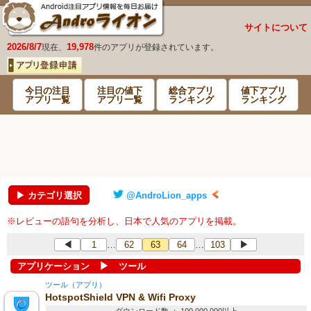
サイトについて
2026/8/7
19,978
現在、
件のアプリが登録されています。
今日の注目
注目の値下
総合アプリ
値下アプリ
アプリ一覧
アプリ一覧
ランキング
ランキング
▶ カテゴリ選択
@AndroLion_apps
※レビューの語句を分析し、日本で人気のアプリを掲載。
◀
1
62
63
64
103
▶
…
…
▶
アプリケーション
ツール
ツール（アプリ）
HotspotShield VPN & Wifi Proxy