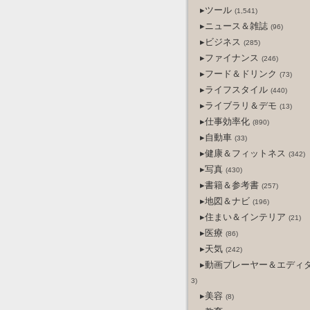
▸ツール
(1,541)
▸ニュース＆雑誌
(96)
▸ビジネス
(285)
▸ファイナンス
(246)
▸フード＆ドリンク
(73)
▸ライフスタイル
(440)
▸ライブラリ＆デモ
(13)
▸仕事効率化
(890)
▸自動車
(33)
▸健康＆フィットネス
(342)
▸写真
(430)
▸書籍＆参考書
(257)
▸地図＆ナビ
(196)
▸住まい＆インテリア
(21)
▸医療
(86)
▸天気
(242)
▸動画プレーヤー＆エディ
3)
▸美容
(8)