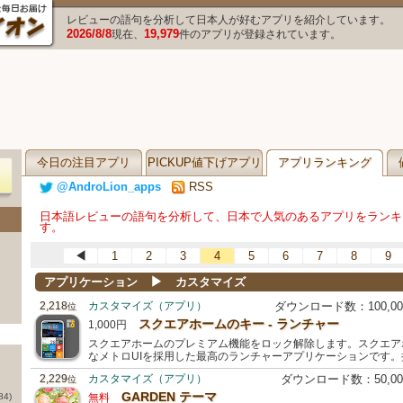
レビューの語句を分析して日本人が好むアプリを紹介しています。
2026/8/8
19,979
現在、
件のアプリが登録されています。
今日の注目アプリ
PICKUP値下げアプリ
アプリランキング
@AndroLion_apps
RSS
日本語レビューの語句を分析して、日本で人気のあるアプリをランキ
す。
◀
1
2
3
4
5
6
7
8
9
▶
アプリケーション
カスタマイズ
2,218
カスタマイズ（アプリ）
ダウンロード数：100,0
位
スクエアホームのキー - ランチャー
1,000円
スクエアホームのプレミアム機能をロック解除します。スクエア
なメトロUIを採用した最高のランチャーアプリケーションです
2,229
カスタマイズ（アプリ）
ダウンロード数：50,0
位
GARDEN テーマ
84)
無料