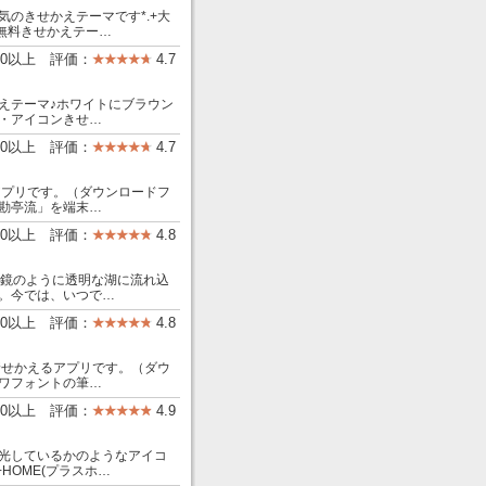
のきせかえテーマです*.+大
の無料きせかえテー…
00以上 評価：
4.7
えテーマ♪ホワイトにブラウン
・アイコンきせ…
00以上 評価：
4.7
アプリです。（ダウンロードフ
勘亭流」を端末…
00以上 評価：
4.8
る鏡のように透明な湖に流れ込
。今では、いつで…
00以上 評価：
4.8
着せかえるアプリです。（ダウ
ワフォントの筆…
00以上 評価：
4.9
光しているかのようなアイコ
HOME(プラスホ…