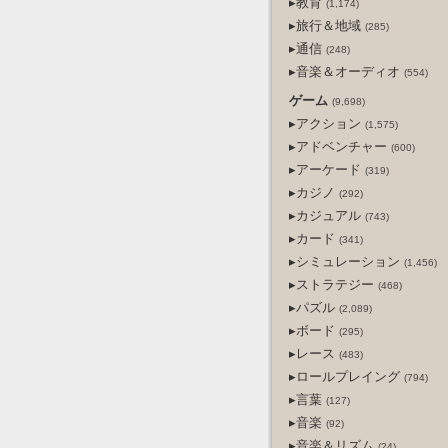
▸教育
(1,174)
▸旅行＆地域
(285)
▸通信
(248)
▸音楽＆オーディオ
(554)
ゲーム
(9,698)
▸アクション
(1,575)
▸アドベンチャー
(600)
▸アーケード
(319)
▸カジノ
(292)
▸カジュアル
(743)
▸カード
(341)
▸シミュレーション
(1,456)
▸ストラテジー
(468)
▸パズル
(2,089)
▸ボード
(295)
▸レース
(483)
▸ロールプレイング
(794)
▸言葉
(127)
▸音楽
(92)
▸音楽＆リズム
(24)