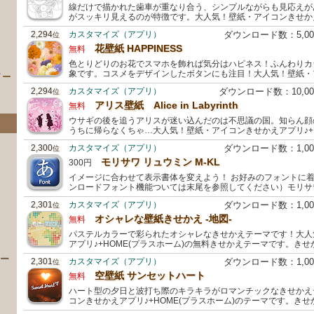
線だけで描かれた歯車が重なり合う、シンプルながらも見応えが
がスッキリ見えるのが特徴です。大人気！壁紙・アイコンきせかえア
2,294
カスタマイズ（アプリ）
ダウンロード数：5,0
位
花壁紙 HAPPINESS
無料
色とりどりのお花でスマホを飾れば気分はハピネス！ふんわりカ
象です。コスメをデザインしたボタンにも注目！大人気！壁紙・
イー
2,294
カスタマイズ（アプリ）
ダウンロード数：10,0
位
アリス壁紙 Alice in Labyrinth
無料
ウサギの後を追うアリスが迷い込んだのは不思議の国。知らん顔
うちに帰らなくちゃ…大人気！壁紙・アイコンきせかえアプリ♪+H
2,300
カスタマイズ（アプリ）
ダウンロード数：1,0
位
モリサワ リュウミン M-KL
300円
イメージに合わせて表示書体を変えよう！ お好みのフォントに
ンロードフォント機能ついては末尾を参照してください）モリサ
2,301
カスタマイズ（アプリ）
ダウンロード数：1,0
位
）
オシャレな壁紙きせかえ -地図-
無料
パステルカラーで彩られたオシャレなきせかえテーマです！大人
アプリ♪+HOME(プラスホーム)の無料きせかえテーマです。き
 ー
2,301
カスタマイズ（アプリ）
ダウンロード数：1,0
位
空壁紙 サンセットハート
無料
ハート型の夕日と波打ち際のキラキラがロマンチックなきせかえ
コンきせかえアプリ♪+HOME(プラスホーム)のテーマです。き