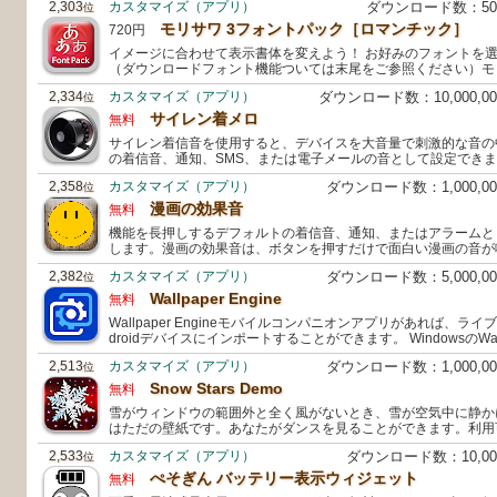
2,303
カスタマイズ（アプリ）
ダウンロード数：5
位
モリサワ 3フォントパック［ロマンチック］
720円
イメージに合わせて表示書体を変えよう！ お好みのフォントを
（ダウンロードフォント機能ついては末尾をご参照ください）モ
2,334
カスタマイズ（アプリ）
ダウンロード数：10,000,
位
サイレン着メロ
無料
サイレン着信音を使用すると、デバイスを大音量で刺激的な音の
の着信音、通知、SMS、または電子メールの音として設定できま
2,358
カスタマイズ（アプリ）
ダウンロード数：1,000,
位
漫画の効果音
無料
機能を長押しするデフォルトの着信音、通知、またはアラームと
します。漫画の効果音は、ボタンを押すだけで面白い漫画の音が
2,382
カスタマイズ（アプリ）
ダウンロード数：5,000,
位
Wallpaper Engine
無料
Wallpaper Engineモバイルコンパニオンアプリがあれば、ラ
droidデバイスにインポートすることができます。 WindowsのWallpa
2,513
カスタマイズ（アプリ）
ダウンロード数：1,000,
位
Snow Stars Demo
無料
雪がウィンドウの範囲外と全く風がないとき、雪が空気中に静かに
はただの壁紙です。あなたがダンスを見ることができます。利用
2,533
カスタマイズ（アプリ）
ダウンロード数：10,0
位
ぺそぎん バッテリー表示ウィジェット
無料