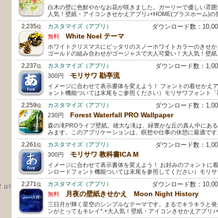
白木の壁に色鮮やかなお花が咲きました。ガーリーで優しい雰囲気
人気！壁紙・アイコンきせかえアプリ♪+HOME(プラスホーム)
2,235
カスタマイズ（アプリ）
ダウンロード数：10,0
位
White Noel テーマ
無料
ホワイトクリスマスにピッタリのスノーホワイトカラーのきせか
ゴールドの組み合わせがゴージャスで大人可愛い！大人気！壁紙
2,237
カスタマイズ（アプリ）
ダウンロード数：1,0
位
モリサワ 勘亭流
300円
イメージに合わせて表示書体を変えよう！ フォントの着せかえ
ォント機能ついては末尾をご参照ください）モリサワフォント「
2,259
カスタマイズ（アプリ）
ダウンロード数：1,0
位
Forest Waterfall PRO Wallpaper
230円
森の滝PROライブ壁紙。雄大な滝は、緑豊かな丘の真ん中にあ
みます。このアプリケーションは、瞑想や仕事の休憩に最適です
2,261
カスタマイズ（アプリ）
ダウンロード数：1,0
位
モリサワ 教科書ICA M
300円
イメージに合わせて表示書体を変えよう！ お好みのフォントに
ンロードフォント機能ついては末尾を参照してください）モリサ
2,271
カスタマイズ（アプリ）
ダウンロード数：10,0
位
タ
(17
月夜の壁紙きせかえ Moon Night History
無料
三日月が輝く星空のシンプルなテーマです。まるでキラキラと発
ンがとってもキレイ*.+大人気！壁紙・アイコンきせかえアプリ♪+