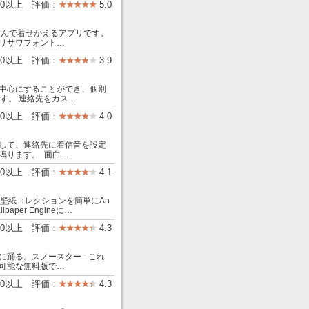
00以上 評価：
5.0
選んで着せかえるアプリです。
リサワフォント…
000以上 評価：
3.9
中心にすることができ、個別
す。 連絡先をカス…
000以上 評価：
4.0
して、連絡先に着信音を設定
鳴ります。 面白…
000以上 評価：
4.1
イブ壁紙コレクションを簡単にAn
per Engineに…
000以上 評価：
4.3
踊る。スノースター - これ
可能な無料版で…
00以上 評価：
4.3