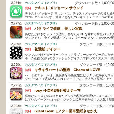
2,274
カスタマイズ（アプリ）
ダウンロード数：1,000,
位
テキスト·メッセージ·サウンド
無料
テキスト·メッセージ·サウンドは、テキストメッセージの音と通
のコレクションです。簡単にあなたのテキストメッセージの通知
2,277
カスタマイズ（アプリ）
ダウンロード数：1,000,
位
バラ ライブ壁紙 – 美しい写真
無料
あなたが好きならライブ壁紙、あなたがHDを愛する薔薇バック
ションです。 ライブ壁紙オプションはクールであり、かわいい動
2,289
カスタマイズ（アプリ）
ダウンロード数：10,0
位
花壁紙 デイジー
無料
シンプルだけどガーリーでとってもラブリーなデイジー柄のきせ
ホーム画面を流行のファッションアイテムで飾って！大人気！壁
2,290
カスタマイズ（アプリ）
ダウンロード数：10,0
位
キラキラハートの壁紙 Charm of LOVE
無料
ハートのチャームは、魅惑的な小悪魔嬢にピッタリの派手カワ☆
ク×ゴールドで高級感あふれるテーマです。大人気！壁紙・アイ
2,291
カスタマイズ（アプリ）
ダウンロード数：10,0
位
rosy +HOME着せ替えテーマ
無料
繊細なレースを組み合わせたピンクの壁紙が可愛い♡ローズでデ
は甘いスイーツ♪ちょっぴりシックな姫系きせかえ！大人気！壁
2,293
カスタマイズ（アプリ）
ダウンロード数：10,0
位
Silent Gear モノクロ歯車壁紙きせかえ
無料