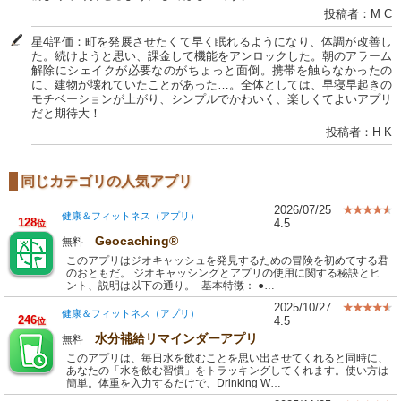
投稿者：M C
星4評価：町を発展させたくて早く眠れるようになり、体調が改善し
た。続けようと思い、課金して機能をアンロックした。朝のアラーム
解除にシェイクが必要なのがちょっと面倒。携帯を触らなかったの
に、建物が壊れていたことがあった…。全体としては、早寝早起きの
モチベーションが上がり、シンプルでかわいく、楽しくてよいアプリ
だと期待大！
投稿者：H K
同じカテゴリの人気アプリ
2026/07/25
健康＆フィットネス（アプリ）
128
4.5
位
Geocaching®
無料
このアプリはジオキャッシュを発見するための冒険を初めてする君
のおともだ。 ジオキャッシングとアプリの使用に関する秘訣とヒ
ント、説明は以下の通り。 基本特徴： ●…
2025/10/27
健康＆フィットネス（アプリ）
246
4.5
位
水分補給リマインダーアプリ
無料
このアプリは、毎日水を飲むことを思い出させてくれると同時に、
あなたの「水を飲む習慣」をトラッキングしてくれます。使い方は
簡単。体重を入力するだけで、Drinking W…