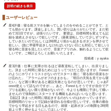
説明の続きを表示
ユーザーレビュー
星4評価：寝る前スマホを触ってしまうのをやめることができて、と
ても助かります。課金しました。買い切りはありがたいです。まだ初
めて3日目ですが、頑張りたいです。 要望は、目標時間を変えても記
録を途絶えさせないで欲しいです。(昼夜逆転していて少しずつずら
していきたいので)もしくは2時間より前から起きるボタンを押させて
欲しい。(急に早寝早起きしなければいけない日にも対応して欲しい)
寝る時に音楽を流したいので、音楽アプリのみ、触れるようにして欲
しいです。ご検討よろしくお願いいたします。
投稿者：y ayaka
星3評価：仕事に支障が出るほど昼夜逆転してしまい、出戻りまし
た。決まった時間に寝るためにはうってつけだと思いますが、Forest
のようにホワイトリストがないのでスタート後に「寝る前の音楽をか
け忘れた」「アラームがオフのままかも」「明日の天気を見てから寝
たい」など困り事があると建設失敗となるのが悲しいです。じゃあF
orest使えって話なのですが…。あと、Forestもそうですが自分でア
プリを起動しない限り意味がないので、今よりも権限に干渉して構い
ませんので強制的にスタートする機能もあればいいなと思います。
【追記】決まった時間に寝起きするのがいいのはわかっていますが、
目標時間のリセットで記録が途切れる仕様が悲しいです。仕事の都合
でかなり早起きする日もあるので、就寝・起床ボタンの制限を2時間
前より早く押せるようにしてほしいです。