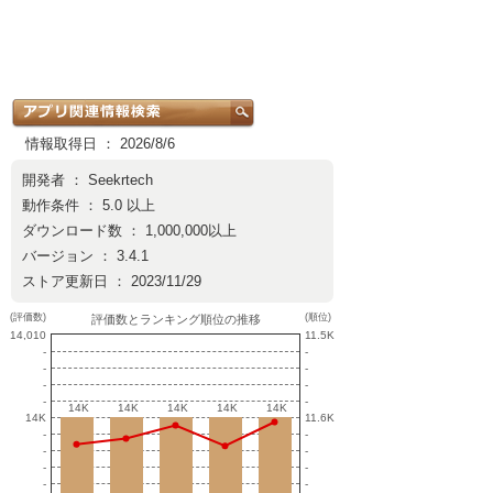
情報取得日 ： 2026/8/6
開発者 ：
Seekrtech
動作条件 ： 5.0 以上
ダウンロード数 ： 1,000,000以上
バージョン ： 3.4.1
ストア更新日 ： 2023/11/29
(評価数)
(順位)
評価数とランキング順位の推移
14,010
11.5K
-
-
-
-
-
-
-
-
14K
14K
14K
14K
14K
14K
14K
14K
14K
14K
14K
11.6K
-
-
-
-
-
-
-
-