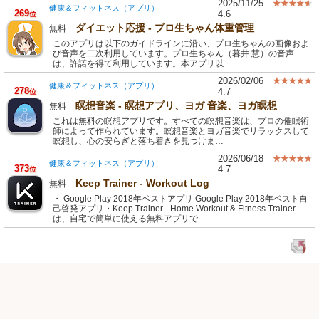
2025/11/25
健康＆フィットネス（アプリ）
269
4.6
位
ダイエット応援 - プロ生ちゃん体重管理
無料
このアプリは以下のガイドラインに沿い、プロ生ちゃんの画像およ
び音声を二次利用しています。プロ生ちゃん（暮井 慧）の音声
は、許諾を得て利用しています。本アプリ以…
2026/02/06
健康＆フィットネス（アプリ）
278
4.7
位
瞑想音楽 - 瞑想アプリ、ヨガ 音楽、ヨガ瞑想
無料
これは無料の瞑想アプリです。すべての瞑想音楽は、プロの催眠術
師によって作られています。瞑想音楽とヨガ音楽でリラックスして
瞑想し、心の安らぎと落ち着きを見つけま…
2026/06/18
健康＆フィットネス（アプリ）
373
4.7
位
Keep Trainer - Workout Log
無料
・ Google Play 2018年ベストアプリ Google Play 2018年ベスト自
己啓発アプリ・Keep Trainer - Home Workout & Fitness Trainer
は、自宅で簡単に使える無料アプリで…