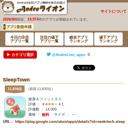
サイトについて
2026/8/6
19,974
現在、
件のアプリが登録されています。
今日の注目
注目の値下
総合アプリ
値下アプリ
アプリ一覧
アプリ一覧
ランキング
ランキング
▶ カテゴリ選択
@AndroLion_apps
SleepTown
11,606位
（前回 11,635位）
健康＆フィットネス
評価 ：
4.1
評価数 ：
14,000
価格 ：
サイズ ：
－
無料
URL：
https://play.google.com/store/apps/details?id=seekrtech.sleep