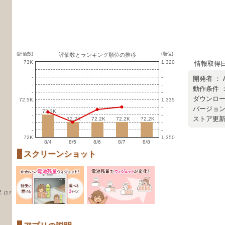
(評価数)
(順位)
評価数とランキング順位の推移
73K
1,320
情報取得日 ：
-
-
-
-
開発者 ：
-
-
動作条件 ：
-
-
ダウンロード
72.5K
1,335
-
-
バージョン ：
72.3K
72.3K
-
-
ストア更新日 
72.2K
72.2K
72.2K
72.2K
72.2K
72.2K
72.2K
72.2K
-
-
-
-
72K
1,350
8/4
8/5
8/6
8/7
8/8
スクリーンショット
タ
(17