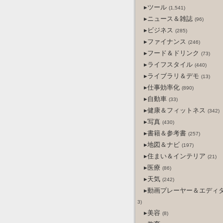
▸ツール
(1,541)
▸ニュース＆雑誌
(96)
▸ビジネス
(285)
▸ファイナンス
(246)
▸フード＆ドリンク
(73)
▸ライフスタイル
(440)
▸ライブラリ＆デモ
(13)
▸仕事効率化
(890)
▸自動車
(33)
▸健康＆フィットネス
(342)
▸写真
(430)
▸書籍＆参考書
(257)
▸地図＆ナビ
(197)
▸住まい＆インテリア
(21)
▸医療
(86)
▸天気
(242)
▸動画プレーヤー＆エディ
3)
▸美容
(8)