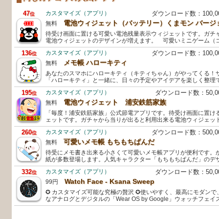
47
カスタマイズ（アプリ）
ダウンロード数：100,
位
電池ウィジェット（バッテリー）くまモン バージ
無料
待受け画面に置ける可愛い電池残量表示ウィジェットです。ガチ
電池ウィジェットのデザインが増えます。 可愛いミニゲーム（
136
カスタマイズ（アプリ）
ダウンロード数：100,
位
メモ帳 ハローキティ
無料
あなたのスマホにハローキティ（キティちゃん）がやってくる！
「ハローキティ」と一緒に、日々の予定やアイデアを楽しく整理
195
カスタマイズ（アプリ）
ダウンロード数：50,
位
電池ウィジェット 浦安鉄筋家族
無料
「毎度！浦安鉄筋家族」公式節電アプリです。待受け画面に置け
ェットです。ガチャから当りが出ると利用出来る電池ウィジェッ
260
カスタマイズ（アプリ）
ダウンロード数：500,
位
可愛いメモ帳 もちもちぱんだ
無料
待受にメモ書き出来る小さくて可愛いメモ帳アプリが便利です。
紙が多数登場します。人気キャラクター「もちもちぱんだ」のデ
332
カスタマイズ（アプリ）
ダウンロード数：50,
位
Watch Face - Ksana Sweep
99円
✪ カスタマイズ可能な究極の贅沢 ✪使いやすく、最高にモダン
なアナログとデジタルの「Wear OS by Google」ウォッチフ