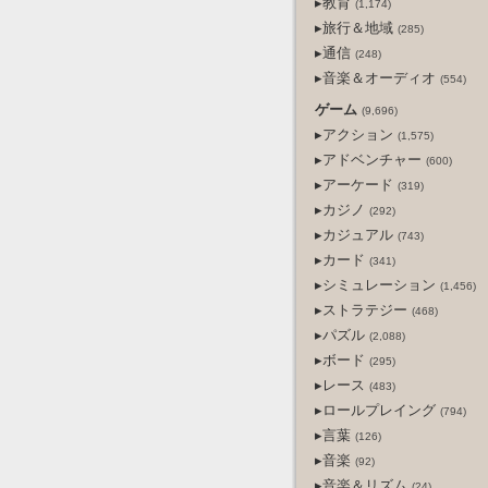
▸教育
(1,174)
▸旅行＆地域
(285)
▸通信
(248)
▸音楽＆オーディオ
(554)
ゲーム
(9,696)
▸アクション
(1,575)
▸アドベンチャー
(600)
▸アーケード
(319)
▸カジノ
(292)
▸カジュアル
(743)
▸カード
(341)
▸シミュレーション
(1,456)
▸ストラテジー
(468)
▸パズル
(2,088)
▸ボード
(295)
▸レース
(483)
▸ロールプレイング
(794)
▸言葉
(126)
▸音楽
(92)
▸音楽＆リズム
(24)