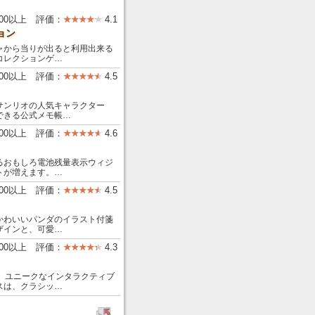
000以上 評価：
4.1
ョン
ャから当りが出ると利用出来る
コレクションゲ…
000以上 評価：
4.5
サンリオの人気キャラクター
できる公式メモ帳…
000以上 評価：
4.6
るおもしろ電池残量表示ウィジ
トが増えます。…
000以上 評価：
4.5
かわいいパンダのイラスト付箋
ザインと、可愛…
000以上 評価：
4.3
で、ユニークなインタラクティブ
ェイスは、クラシッ…