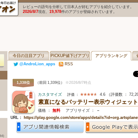
レビューの語句を分析して日本人が好むアプリを紹介しています。
2026/8/7
19,978
現在、
件のアプリが登録されています。
今日の注目アプリ
PICKUP値下げアプリ
アプリランキング
@AndroLion_apps
RSS
1,338位
（前回 1,339位）
※2026/8/7時点
カスタマイズ
4.6
（評価数 ：
72,2
評価 ：
素直になるバッテリー表示ウィジェット
価格 ：
無料
アプリサイズ ：
－
URL：
https://play.google.com/store/apps/details?id=org.artsplan
84)