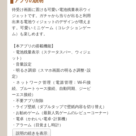
アプリの説明
待受け画面に置ける可愛い電池残量表示ウィ
ジェットです。ガチャから当りが出ると利用
出来る電池ウィジェットのデザインが増えま
す。可愛いミニゲーム（コレクションゲー
ム）も楽しめます。
【本アプリの搭載機能】
・電池残量表示（ステータスバー、ウィジェ
ット）
・音量設定
・明るさ調節（スマホ画面の明るさ調整･設
定）
・ネットワーク管理（電源管理：Wi-Fi接
続、ブルートゥース接続、自動同期、ジーピ
ーエス接続）
・不要アプリ削除
・ライブ壁紙（ダブルタップで壁紙内容を切り替え）
・お勧めゲーム（最新人気ゲームのレビューコーナー）
・電卓（かわいい電卓･計算機）
・アラーム（目覚まし時計）
説明の続きを表示