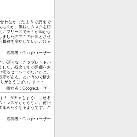
は合わなかったようで残念で
いためなのか、無駄なタスクを切
度にフリーズで画面が動かな
しましたのでこの評価とさせ
合機種を増やしていただける
投稿者：Googleユーザー
作が遅くなったタブレットか
ました。残念ですが評価をさ
系の電池セーバーがないかと、
表示がある、というので構え
ありがとうございます＾＾
投稿者：Googleユーザー
す！ ガチャもすぐに回せる
ストレスがかからない。何回
ず集めたくなるようです。こ
投稿者：Googleユーザー