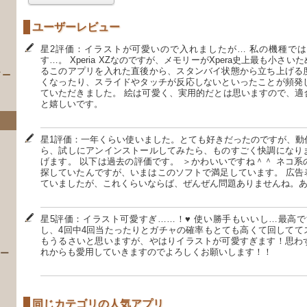
ユーザーレビュー
星2評価：イラストが可愛いので入れましたが… 私の機種で
す…。 Xperia XZなのですが、メモリーがXpera史上最も小さ
るこのアプリを入れた直後から、スタンバイ状態から立ち上げる
イー
くなったり、スライドやタッチが反応しないといったことが頻発
ていただきました。 絵は可愛く、実用的だとは思いますので、適
と嬉しいです。
星1評価：一年くらい使いました。とても好きだったのですが、動
ら、試しにアンインストールしてみたら、ものすごく快調になり
げます。 以下は過去の評価です。 ＞かわいいですね＾＾ ネコ
探していたんですが、いまはこのソフトで満足しています。 広告
ていましたが、これくらいならば、ぜんぜん問題ありませんね。
）
星5評価：イラスト可愛すぎ……！♥ 使い勝手もいいし…最高で
し、4回中4回当たったりとガチャの確率もとても高くて回してて
もうるさいと思いますが、やはりイラストが可愛すぎます！思わ
れからも愛用していきますのでよろしくお願いします！！
 ー
同じカテゴリの人気アプリ