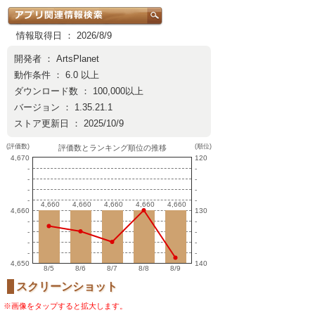
情報取得日 ： 2026/8/9
開発者 ：
ArtsPlanet
動作条件 ： 6.0 以上
ダウンロード数 ： 100,000以上
バージョン ： 1.35.21.1
ストア更新日 ： 2025/10/9
(評価数)
(順位)
評価数とランキング順位の推移
4,670
120
-
-
-
-
-
-
-
-
4,660
4,660
4,660
4,660
4,660
4,660
4,660
4,660
4,660
4,660
4,660
130
-
-
-
-
-
-
-
-
4,650
140
8/5
8/6
8/7
8/8
8/9
スクリーンショット
※画像をタップすると拡大します。