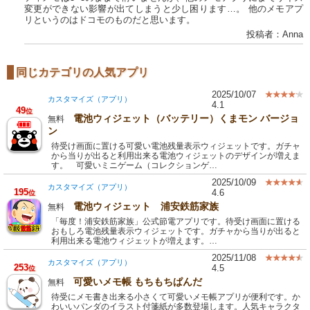
変更ができない影響が出てしまうと少し困ります…。 他のメモアプ
リというのはドコモのものだと思います。
投稿者：Anna
同じカテゴリの人気アプリ
2025/10/07
カスタマイズ（アプリ）
4.1
49
位
電池ウィジェット（バッテリー）くまモン バージョ
無料
ン
待受け画面に置ける可愛い電池残量表示ウィジェットです。ガチャ
から当りが出ると利用出来る電池ウィジェットのデザインが増えま
す。 可愛いミニゲーム（コレクションゲ…
2025/10/09
カスタマイズ（アプリ）
195
4.6
位
電池ウィジェット 浦安鉄筋家族
無料
「毎度！浦安鉄筋家族」公式節電アプリです。待受け画面に置ける
おもしろ電池残量表示ウィジェットです。ガチャから当りが出ると
利用出来る電池ウィジェットが増えます。…
2025/11/08
カスタマイズ（アプリ）
253
4.5
位
可愛いメモ帳 もちもちぱんだ
無料
待受にメモ書き出来る小さくて可愛いメモ帳アプリが便利です。か
わいいパンダのイラスト付箋紙が多数登場します。人気キャラクタ