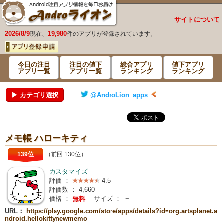
サイトについて
2026/8/9
19,980
現在、
件のアプリが登録されています。
今日の注目
注目の値下
総合アプリ
値下アプリ
アプリ一覧
アプリ一覧
ランキング
ランキング
▶ カテゴリ選択
@AndroLion_apps
メモ帳 ハローキティ
139位
（前回 130位）
カスタマイズ
評価 ：
4.5
評価数 ：
4,660
価格 ：
サイズ ：
－
無料
URL：
https://play.google.com/store/apps/details?id=org.artsplanet.a
ndroid.hellokittynewmemo