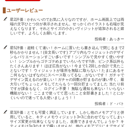
ユーザーレビュー
星2評価：かわいいのでお気に入りなのですが、ホーム画面上では両
端の文字ひとつ分が表示されません。せっかくのイラストも右端が見
えなくなります。それとサイズの小さいヴィジットが追加されると嬉
しいです。よろしくお願いします。
投稿者：あっきー
星5評価：超軽くて速い！ホームに置いたら書き込んで閉じるまで2
秒もかかりません！(全文長いです) アプリ内もウィジェットのデザイ
ンもバリエーションすごい多いです！シンプルで見やすく使いやす
い！ シンプルからゴテゴテめまでいろいろです!!赤、ピンク系以外も
たくさんあります！ ほぼ広告がない！今まで1.2回しか合計で見たこ
とないです！ ウィジェットが場所を無駄に取らない！たまにあるそ
こ何もないはずなのにスペース取ってるな…がないです！ ガチャで
デザイン貰えるのが楽しい！ガチャの回数が貯まるのが凄い早く、最
大引いてちょっとメモしてたらもう一回分貯まってました 当たり前
ですが課金もなく、ログイン不要！ 無駄な通知も来ない！いらない
機能がない！ ここまで使ってて思ったこと全部書きました！とにか
くいいので迷ってる人使いましょう！！
投稿者：ド・バト
星3評価：とても可愛く満足しています。しかし他のメモアプリと併
用していると、キティメモウィジェット3×3に合わせてなってしまい
サイズ変更が出来なくなりました。改善できませんでしょうか？ キ
ティメモは3×3のままで構いませんが、他のメモアプリにまでサイズ