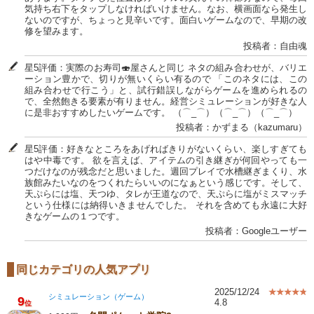
気持ち右下をタップしなければいけません。なお、横画面なら発生し
ないのですが、ちょっと見辛いです。面白いゲームなので、早期の改
修を望みます。
投稿者：自由魂
星5評価：実際のお寿司🍣屋さんと同じ ネタの組み合わせが、バリエ
ーション豊かで、切りが無いくらい有るので 「このネタには、この
組み合わせで行こう」と、試行錯誤しながらゲームを進められるの
で、全然飽きる要素が有りません。経営シミュレーションが好きな人
に是非おすすめしたいゲームです。 （⌒_⌒）（⌒_⌒）（⌒_⌒）
投稿者：かずまる（kazumaru）
星5評価：好きなところをあげればきりがないくらい、楽しすぎても
はや中毒です。 欲を言えば、アイテムの引き継ぎが何回やっても一
つだけなのが残念だと思いました。週回プレイで水槽継ぎまくり、水
族館みたいなのをつくれたらいいのになぁという感じです。そして、
天ぷらには塩、天つゆ、タレが王道なので、天ぷらに塩がミスマッチ
という仕様には納得いきませんでした。 それを含めても永遠に大好
きなゲームの１つです。
投稿者：Googleユーザー
同じカテゴリの人気アプリ
2025/12/24
シミュレーション（ゲーム）
9
4.8
位