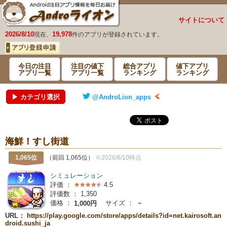
サイトについて
2026/8/10
19,978
現在、
件のアプリが登録されています。
今日の注目
注目の値下
総合アプリ
値下アプリ
アプリ一覧
アプリ一覧
ランキング
ランキング
▶ カテゴリ選択
@AndroLion_apps
海鮮！すし街道
1,065位
（前回 1,065位）
※2026/8/10時点
シミュレーション
評価 ：
4.5
評価数 ：
1,350
価格 ：
サイズ ：
－
1,000円
URL：
https://play.google.com/store/apps/details?id=net.kairosoft.an
droid.sushi_ja