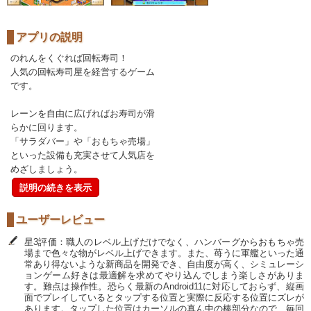
アプリの説明
のれんをくぐれば回転寿司！
人気の回転寿司屋を経営するゲーム
です。
レーンを自由に広げればお寿司が滑
らかに回ります。
「サラダバー」や「おもちゃ売場」
といった設備も充実させて人気店を
めざしましょう。
説明の続きを表示
ユーザーレビュー
星3評価：職人のレベル上げだけでなく、ハンバーグからおもちゃ売
場まで色々な物がレベル上げできます。また、苺うに軍艦といった通
常あり得ないような新商品を開発でき、自由度が高く、シミュレーシ
ョンゲーム好きは最適解を求めてやり込んでしまう楽しさがありま
す。難点は操作性。恐らく最新のAndroid11に対応しておらず、縦画
面でプレイしているとタップする位置と実際に反応する位置にズレが
あります。タップした位置はカーソルの真ん中の棒部分なので、毎回