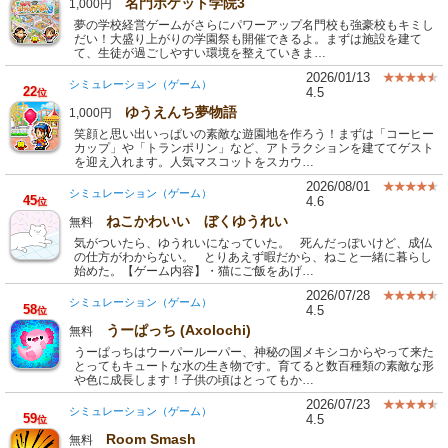
名門ポケット学院3
1,000円
夢の学校経営ゲームがさらにパワーアップ名門校も強豪校もキミし
だい！大盛り上がりの学園祭も開催できるよ。まずは施設を建て
て、生徒が過ごしやすい環境を整えていきま…
2026/01/13
シミュレーション（ゲーム）
22
4.5
位
ゆうえんち夢物語
1,000円
笑顔と思い出いっぱいの素敵な遊園地を作ろう！まずは「コーヒー
カップ」や「トランポリン」など、アトラクションを建ててゲスト
を迎え入れます。人気マスコットをスカウ…
2026/08/01
シミュレーション（ゲーム）
45
4.6
位
ねこかわいい ぼくゆうれい
無料
気がついたら、ゆうれいになっていた。 死んだっぽいけど、成仏
の仕方がわからない。 とりあえず暇だから、ねこと一緒に暮らし
始めた。【ゲーム内容】・猫にご飯をあげ…
2026/07/28
シミュレーション（ゲーム）
58
4.5
位
うーぱっち (Axolochi)
無料
うーぱっちはウーパールーパー、神秘の国メキシコからやって来た
とってもキュートな水の生き物です。育てると数百種類の素敵な形
や色に成長します！子供の頃はとってもか…
2026/07/23
シミュレーション（ゲーム）
59
4.5
位
Room Smash
無料