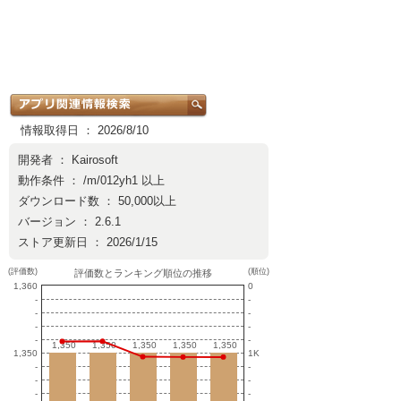
情報取得日 ： 2026/8/10
開発者 ：
Kairosoft
動作条件 ： /m/012yh1 以上
ダウンロード数 ： 50,000以上
バージョン ： 2.6.1
ストア更新日 ： 2026/1/15
(評価数)
(順位)
評価数とランキング順位の推移
1,360
0
-
-
-
-
-
-
-
-
1,350
1,350
1,350
1,350
1,350
1,350
1,350
1,350
1,350
1,350
1,350
1K
-
-
-
-
-
-