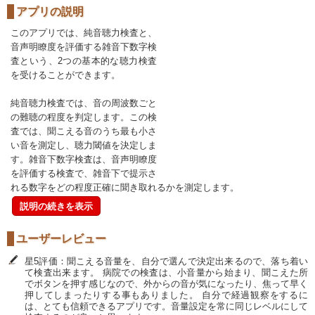
アプリの説明
このアプリでは、純音聴力検査と、
音声明瞭度を評価する雑音下数字検
査という、2つの基本的な聴力検査
を受けることができます。
純音聴力検査では、音の周波数ごと
の難聴の程度を判定します。この検
査では、聞こえる音のうち最も小さ
い音を測定し、聴力閾値を決定しま
す。雑音下数字検査は、音声明瞭度
を評価する検査で、雑音下で提示さ
れる数字をどの程度正確に聞き取れるかを測定します。
説明の続きを表示
ユーザーレビュー
星5評価：聞こえる音量を、自分で選んで決定出来るので、落ち着い
て検査出来ます。 病院での検査は、小音量から始まり、聞こえた所
でボタンを押す感じなので、外からの音が気になったり、焦って早く
押してしまったりする事もありました。 自分で経過観察をするに
は、とても信頼できるアプリです。音量設定を常に同じレベルにして