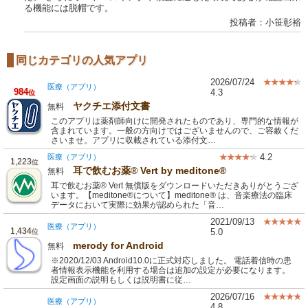
る機能には脱帽です。
投稿者：小笹彰裕
同じカテゴリの人気アプリ
2026/07/24
医療（アプリ）
984
4.3
位
ヤクチエ添付文書
無料
このアプリは薬剤師向けに開発されたものであり、専門的な情報が
含まれています。一般の方向けではございませんので、ご容赦くだ
さいませ。アプリに収載されている添付文…
4.2
医療（アプリ）
1,223
位
耳で飲むお薬® Vert by meditone®
無料
耳で飲むお薬® Vert 無償版をダウンロードいただきありがとうござ
います。【meditone®について】meditone® は、音楽療法の臨床
データにおいて実際に効果が認められた「音…
2021/09/13
医療（アプリ）
1,434
5.0
位
merody for Android
無料
※2020/12/03 Android10.0に正式対応しました。 電話着信時の患
者情報表示機能を利用する場合は追加の設定が必要になります。
設定画面の説明もしくは説明書に従…
2026/07/16
医療（アプリ）
4.8