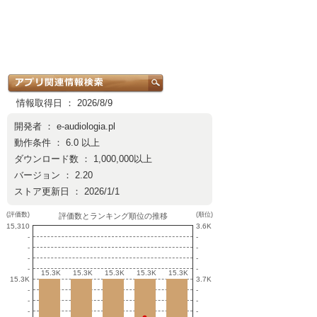
情報取得日 ： 2026/8/9
開発者 ：
e-audiologia.pl
動作条件 ： 6.0 以上
ダウンロード数 ： 1,000,000以上
バージョン ： 2.20
ストア更新日 ： 2026/1/1
(評価数)
(順位)
評価数とランキング順位の推移
15,310
3.6K
-
-
-
-
-
-
-
-
15.3K
15.3K
15.3K
15.3K
15.3K
15.3K
15.3K
15.3K
15.3K
15.3K
15.3K
3.7K
-
-
-
-
-
-