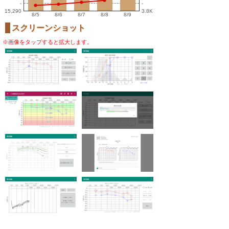
-
-
15,290
3.8K
8/5
8/6
8/7
8/8
8/9
スクリーンショット
※画像をタップすると拡大します。