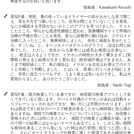
検査するのが良いと思います。
投稿者：Kawakami Atsushi
星5評価：突然、妻の使っているドライヤーの音がおかしな音で聞こ
え、耳を片方ずつ塞いだところ、右耳が聞こえていないことを発見。
なにか確認する手段がないかとこのアプリを見つけました。 テスト
したところ、明らかな低音性難聴と思われ、医療機関サイトで早期の
治療が予後が良いことを発見。直ちに診療所に駆け込み、ステロイド
治療に入ったところ、無事軽快しました。 先生に画面を見せたとこ
ろ、すごいね、と。オージオメータテストのグラフと、ほぼお同じ結
果でした。 ただし、先生からも参考には成毛お推奨は出来ない、
と。 校正は入るようですが、イヤホンの特性が大きく響きますし(実
際取り替えると結果が大きく変わる)、絶対値評価はできません。あ
くまで相対値として。私の場合は、イヤホンを左右入れ替えてのテス
トと比較して判断しました。 とはいえ、医者に行くべきか悩むとき
に、非常に役立つツールです。うまく使えば良いものですし、私は大
変助かりました。 ありがとうございました。
投稿者：Naoki Togi
星5評価：聴力検査している者ですが、純音聴力検査アプリとして良
くできていると思います。デバイス付属のイヤホンがあれば自動キャ
リブレーションされるのですが、無い方には手間がかかります。(そ
れは残念です) 自分のペースで検査出来ることから納得感と安心感が
ありますね。病院での検査スピードについていけないとか、自信無く
受検された方には特にオススメ。 病院での検査とは機器が違います
ので同一の結果にはならないケースもあるでしょう。しかし高い相関
を期待出来ることから気になった時は自己管理に役立つと思いまし
た。 さらにオートマスキングや検査に適した環境であるか確認出来