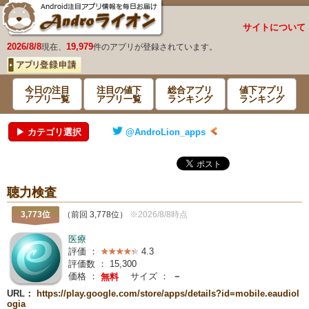
サイトについて
2026/8/8
19,979
現在、
件のアプリが登録されています。
今日の注目
注目の値下
総合アプリ
値下アプリ
アプリ一覧
アプリ一覧
ランキング
ランキング
▶ カテゴリ選択
@AndroLion_apps
聴力検査
3,773位
（前回 3,778位）
※2026/8/8時点
医療
評価 ：
4.3
評価数 ：
15,300
価格 ：
サイズ ：
－
無料
URL：
https://play.google.com/store/apps/details?id=mobile.eaudiol
ogia