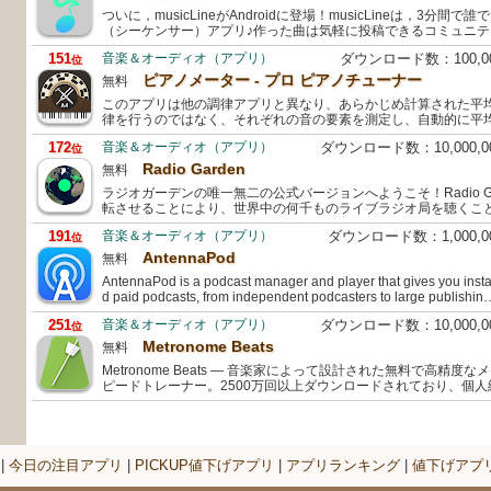
ついに，musicLineがAndroidに登場！musicLineは，3分
（シーケンサー）アプリ♪作った曲は気軽に投稿できるコミュニ
151
音楽＆オーディオ（アプリ）
ダウンロード数：100,
位
ピアノメーター - プロ ピアノチューナー
無料
このアプリは他の調律アプリと異なり、あらかじめ計算された平
律を行うのではなく、それぞれの音の要素を測定し、自動的に平
172
音楽＆オーディオ（アプリ）
ダウンロード数：10,000,
位
Radio Garden
無料
ラジオガーデンの唯一無二の公式バージョンへようこそ！Radio G
転させることにより、世界中の何千ものライブラジオ局を聴くこ
191
音楽＆オーディオ（アプリ）
ダウンロード数：1,000,
位
AntennaPod
無料
AntennaPod is a podcast manager and player that gives you instan
d paid podcasts, from independent podcasters to large publishin
251
音楽＆オーディオ（アプリ）
ダウンロード数：10,000,
位
Metronome Beats
無料
Metronome Beats — 音楽家によって設計された無料で高精
ピードトレーナー。2500万回以上ダウンロードされており、個
|
今日の注目アプリ
|
PICKUP値下げアプリ
|
アプリランキング
|
値下げアプ