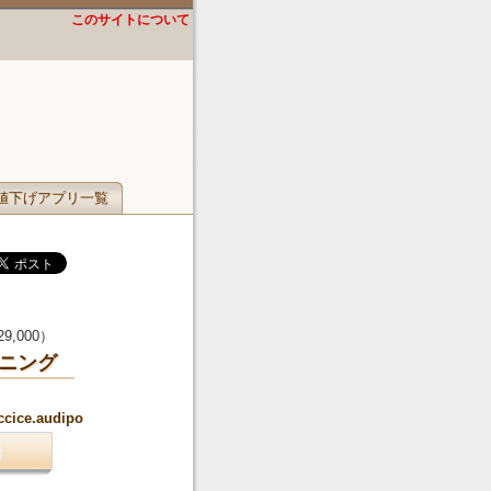
このサイトについて
値下げアプリ一覧
29,000
）
スニング
.ccice.audipo