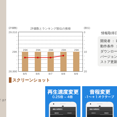
(評価数)
(順位)
評価数とランキング順位の推移
29,010
0
情報取得日 ：
-
-
-
-
開発者 ：
-
-
動作条件 ：
-
-
29K
29K
29K
29K
29K
29K
29K
29K
29K
29K
ダウンロード
29K
10
-
-
バージョン ：
-
-
ストア更新日 
-
-
-
-
28,990
20
8/5
8/6
8/7
8/8
8/9
スクリーンショット
タ
(17