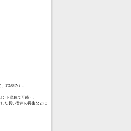
で、1%刻み）。
セント単位で可能）。
音した長い音声の再生などに