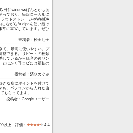
外にwindowsばんとかもあ
使っており、毎回ローカルに
のクラウドストレージやWebDA
ながらAudipoを使い続け
非常に重宝しています。ぜひ
投稿者：松田朋子
きて、最高に使いやすい。プ
調整できる。リピートの種類
携しているから録音の後ワン
。とにかく耳コピには最強の
投稿者：清水めぐみ
好きな所にポイントを付けて
かも、パソコンから入れた曲
せてもらってます。
投稿者：Googleユーザー
000以上 評価：
4.4