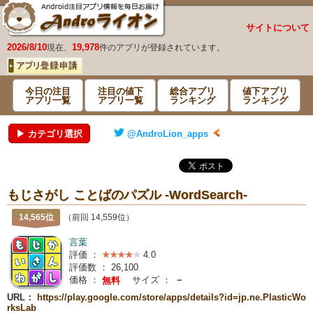
サイトについて
2026/8/10
19,978
現在、
件のアプリが登録されています。
今日の注目
注目の値下
総合アプリ
値下アプリ
アプリ一覧
アプリ一覧
ランキング
ランキング
▶ カテゴリ選択
@AndroLion_apps
もじさがし ことばのパズル -WordSearch-
14,565位
（前回 14,559位）
言葉
評価 ：
4.0
評価数 ：
26,100
価格 ：
サイズ ：
－
無料
URL：
https://play.google.com/store/apps/details?id=jp.ne.PlasticWo
rksLab