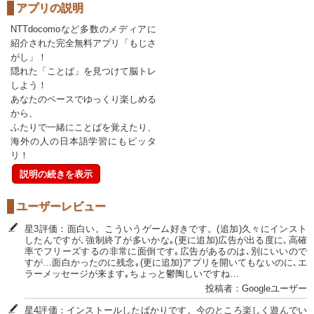
アプリの説明
NTTdocomoなど多数のメディアに
紹介された完全無料アプリ「もじさ
がし」！
隠れた「ことば」を見つけて脳トレ
しよう！
あなたのペースでゆっくり楽しめる
から、
ふたりで一緒にことばを覚えたり、
海外の人の日本語学習にもピッタ
リ！
説明の続きを表示
ユーザーレビュー
星3評価：面白い。こういうゲーム好きです。(追加)久々にインスト
したんですが､強制終了が多いかな｡(更に追加)広告が出る度に､高確
率でフリーズするの非常に面倒です｡広告があるのは､別にいいので
すが…面白かったのに残念｡(更に追加)アプリを開いてもないのに､エ
ラーメッセージが来ます｡ちょっと鬱陶しいですね…
投稿者：Googleユーザー
星4評価：インストールしたばかりです。今のところ楽しく遊んでい