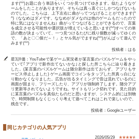
ます(^^)お題に合う単語をいくつか見つけてゆきます。似たようなゲ
ームをしたことがありますが、そちらは真っ直ぐにしかつなげないも
のでした。こちらは、上下左右に曲がってつなげることができます(^
^)（ななめはダメです。ななめがダメなのは他のゲームもだったので
特に気にはなりませんね）曲がってつなげることができるので、言葉
を成立させる可能性や選択肢が増えていると思います(^^)すべての単
語の数が決まっていて、一つ見つけるたびに残り個数が減ってゆくの
で、「あと〇〇個だ～！」とヤル気がでますね(^^)がんばって遊んで
みます(^^)
投稿者：はる
星3評価：YouTubeで某ゲーム実況者が某言葉のパズルゲームをやっ
ていて｢アプリで新作出てないかな｣と探した所こちらに辿り着きま
した。(某言葉のパズルゲームは随分新作は出ておらず、アプリもサ
ービス停止しました) ゲーム画面でコインをタップした所真っ白にな
り動かなくなりました。広告が出るタイミングで音は流れているのに
画面が固まり、フリーズしたり、アプリが強制終了します。随分アプ
リ更新等されてないようですね。サイトもリンク切れです。見た目的
に某言葉のパズルを真似たものだと思いますが、システム的には別物
で、時間制限もなくじっくり考えて遊べてこれはこれで楽しいので、
残念です。
投稿者：Googleユーザー
同じカテゴリの人気アプリ
2026/05/29