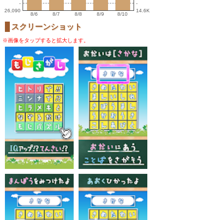
-
-
26,090
14.6K
8/6
8/7
8/8
8/9
8/10
スクリーンショット
※画像をタップすると拡大します。