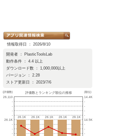
情報取得日 ： 2026/8/10
開発者 ：
PlasticToolsLab
動作条件 ： 4.4 以上
ダウンロード数 ： 1,000,000以上
バージョン ： 2.28
ストア更新日 ： 2023/7/6
(評価数)
(順位)
評価数とランキング順位の推移
26,110
14.4K
-
-
-
-
-
-
-
-
26.1K
26.1K
26.1K
26.1K
26.1K
26.1K
26.1K
26.1K
26.1K
26.1K
26.1K
14.5K
-
-
-
-
-
-