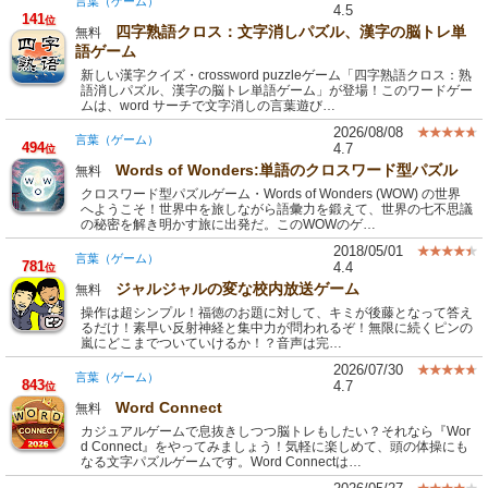
言葉（ゲーム）
4.5
141
位
四字熟語クロス：文字消しパズル、漢字の脳トレ単
無料
語ゲーム
新しい漢字クイズ・crossword puzzleゲーム「四字熟語クロス：熟
語消しパズル、漢字の脳トレ単語ゲーム」が登場！このワードゲー
ムは、word サーチで文字消しの言葉遊び…
2026/08/08
言葉（ゲーム）
494
4.7
位
Words of Wonders:単語のクロスワード型パズル
無料
クロスワード型パズルゲーム・Words of Wonders (WOW) の世界
へようこそ！世界中を旅しながら語彙力を鍛えて、世界の七不思議
の秘密を解き明かす旅に出発だ。このWOWのゲ…
2018/05/01
言葉（ゲーム）
781
4.4
位
ジャルジャルの変な校内放送ゲーム
無料
操作は超シンプル！福徳のお題に対して、キミが後藤となって答え
るだけ！素早い反射神経と集中力が問われるぞ！無限に続くピンの
嵐にどこまでついていけるか！？音声は完…
2026/07/30
言葉（ゲーム）
843
4.7
位
Word Connect
無料
カジュアルゲームで息抜きしつつ脳トレもしたい？それなら『Wor
d Connect』をやってみましょう！気軽に楽しめて、頭の体操にも
なる文字パズルゲームです。Word Connectは…