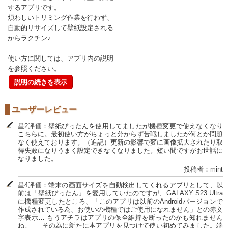
するアプリです。
煩わしいトリミング作業を行わず、
自動的リサイズして壁紙設定される
からラクチン♪
使い方に関しては、アプリ内の説明
を参照ください。
説明の続きを表示
ユーザーレビュー
星2評価：壁紙ぴったんを使用してましたが機種変更で使えなくなり
こちらに。最初使い方がちょっと分からず苦戦しましたが何とか問題
なく使えております。（追記）更新の影響で変に画像拡大されたり取
得失敗になりうまく設定できなくなりました。短い間ですがお世話に
なりました。
投稿者：mint
星4評価：端末の画面サイズを自動検出してくれるアプリとして、以
前は「壁紙ぴったん」を愛用していたのですが、GALAXY S23 Ultra
に機種変更したところ、「このアプリは以前のAndroidバージョンで
作成されている為、お使いの機種ではご使用になれません」との赤文
字表示… もうアチラはアプリの保全維持を断ったのかも知れません
ね。 その為に新たに本アプリを見つけて使い初めてみました。端