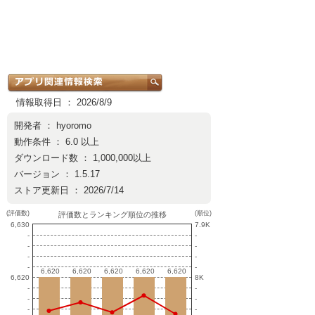
情報取得日 ： 2026/8/9
開発者 ：
hyoromo
動作条件 ： 6.0 以上
ダウンロード数 ： 1,000,000以上
バージョン ： 1.5.17
ストア更新日 ： 2026/7/14
(評価数)
(順位)
評価数とランキング順位の推移
6,630
7.9K
-
-
-
-
-
-
-
-
6,620
6,620
6,620
6,620
6,620
6,620
6,620
6,620
6,620
6,620
6,620
8K
-
-
-
-
-
-