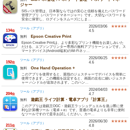
ジャー
SIS-パス管理は、日本製ならではの安心と信頼を備えたパスワード
管理アプリ（パスワードマネージャー）です。大切なパスワードを
安全に保管し、ログインをスムーズにしま…
2026/03/06
ツール（アプリ）
134
4.5
位
Epson Creative Print
無料
Epson Creative Printは、より多彩なプリント機能をお楽しみいた
だける、エプソンプリンター専用の無料アプリケーションです。ス
マートデバイス(Android端末)のWi-Fiネッ…
2026/06/25
ツール（アプリ）
192
4.6
位
One Hand Operation +
無料
このアプリを使用すると、親指のジェスチャーでデバイスを簡単に
使用できます。この機能を設定すると、画面の左右に細いジェスチ
ャー ハンドルが追加されます。このハン…
2024/04/03
ツール（アプリ）
204
4.7
位
遊戯王 ライフ計算・電卓アプリ「計算王」
無料
このアプリは遊戯王OGC・遊戯王ラッシュデュエルを遊ぶ際に便
利な計算機ツール（電卓＋α）です。普通の電卓よりも非常に便利
なツールですので是非お試しください。カー…
2026/06/30
ツール（アプリ）
211
4.8
位