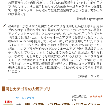
末画面サイズを自動検出してくれるのは素晴らしいです。 前使用ア
プリのように、検出完了したサイズの画像を一旦ギャラリーに保存し
て、後にギャラリーから選んで壁紙に設定出するような使い方が出来
れば最高です！
投稿者：qrow qrow
星4評価：かなり前に最初にこのアプリを使用した時は上手く設定が
反映されず（壁紙が滑らかに繋がらずページごとにバラバラの状態）
アンインストールすることになったが、久しぶりに使用したらぴった
り綺麗に反映された。 どうやらホームアプリに影響されるよう。現
在Nova launcherを使用しているが、試しに以前使用していたデフォ
ルトのドコモLIVEUXに戻すとやはり壁紙がぐちゃぐちゃになった。
結論、このアプリがだめなのではなくホームアプリ側が壁紙設定に上
手く対応していない、もしくは仕様であることが原因だと考えられ
る。なので、もし同じような症状になっている人はホームアプリを変
えることで改善されるかもしれない。 現状このアプリで気になる点
と言えば、ホーム画面の壁紙設定を行うと、同時にロック画面も同じ
壁紙に変更してしまう点。別に設定もしくはそのままにできれば尚良
いと思う。
投稿者：タッキー
同じカテゴリの人気アプリ
2026/07/31
ツール（アプリ）
4.9
115
位
SIS-パス管理 : パスワード管理・パスワードマネー
無料