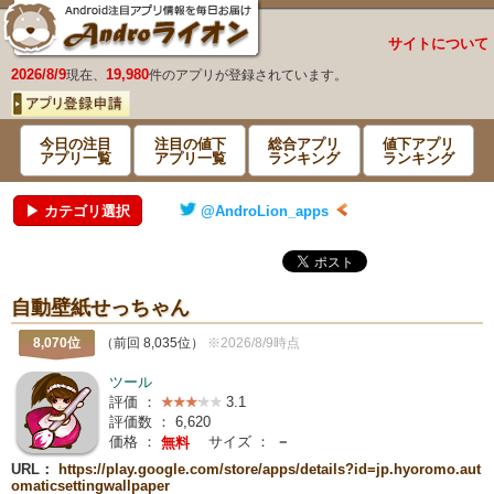
サイトについて
2026/8/9
19,980
現在、
件のアプリが登録されています。
今日の注目
注目の値下
総合アプリ
値下アプリ
アプリ一覧
アプリ一覧
ランキング
ランキング
▶ カテゴリ選択
@AndroLion_apps
自動壁紙せっちゃん
8,070位
（前回 8,035位）
※2026/8/9時点
ツール
評価 ：
3.1
評価数 ：
6,620
価格 ：
サイズ ：
－
無料
URL：
https://play.google.com/store/apps/details?id=jp.hyoromo.aut
omaticsettingwallpaper