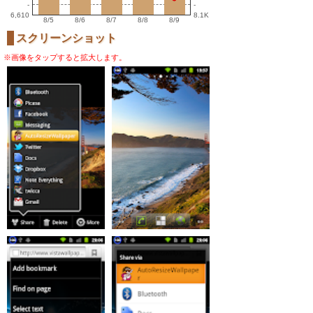
-
-
6,610
8.1K
8/5
8/6
8/7
8/8
8/9
スクリーンショット
※画像をタップすると拡大します。