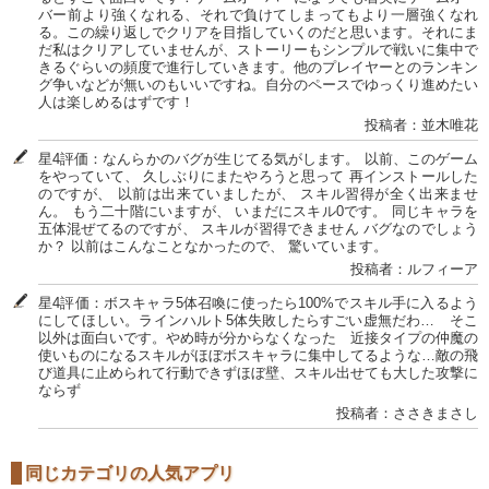
バー前より強くなれる、それで負けてしまってもより一層強くなれ
る。この繰り返しでクリアを目指していくのだと思います。それにま
だ私はクリアしていませんが、ストーリーもシンプルで戦いに集中で
きるぐらいの頻度で進行していきます。他のプレイヤーとのランキン
グ争いなどが無いのもいいですね。自分のペースでゆっくり進めたい
人は楽しめるはずです！
投稿者：並木唯花
星4評価：なんらかのバグが生じてる気がします。 以前、このゲーム
をやっていて、 久しぶりにまたやろうと思って 再インストールした
のですが、 以前は出来ていましたが、 スキル習得が全く出来ませ
ん。 もう二十階にいますが、 いまだにスキル0です。 同じキャラを
五体混ぜてるのですが、 スキルが習得できません バグなのでしょう
か？ 以前はこんなことなかったので、 驚いています。
投稿者：ルフィーア
星4評価：ボスキャラ5体召喚に使ったら100%でスキル手に入るよう
にしてほしい。ラインハルト5体失敗したらすごい虚無だわ… そこ
以外は面白いです。やめ時が分からなくなった 近接タイプの仲魔の
使いものになるスキルがほぼボスキャラに集中してるような…敵の飛
び道具に止められて行動できずほぼ壁、スキル出せても大した攻撃に
ならず
投稿者：ささきまさし
同じカテゴリの人気アプリ