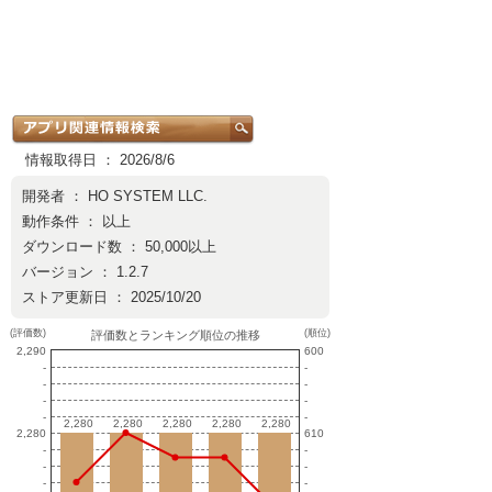
情報取得日 ： 2026/8/6
開発者 ：
HO SYSTEM LLC.
動作条件 ： 以上
ダウンロード数 ： 50,000以上
バージョン ： 1.2.7
ストア更新日 ： 2025/10/20
(評価数)
(順位)
評価数とランキング順位の推移
2,290
600
-
-
-
-
-
-
-
-
2,280
2,280
2,280
2,280
2,280
2,280
2,280
2,280
2,280
2,280
2,280
610
-
-
-
-
-
-