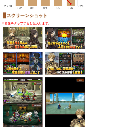
-
-
2,270
620
8/2
8/3
8/4
8/5
8/6
スクリーンショット
※画像をタップすると拡大します。