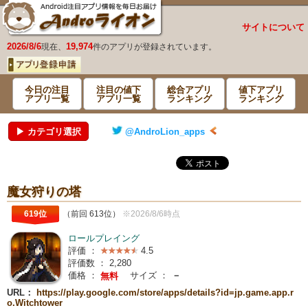
サイトについて
2026/8/6
19,974
現在、
件のアプリが登録されています。
今日の注目
注目の値下
総合アプリ
値下アプリ
アプリ一覧
アプリ一覧
ランキング
ランキング
▶ カテゴリ選択
@AndroLion_apps
魔女狩りの塔
619位
（前回 613位）
※2026/8/6時点
ロールプレイング
評価 ：
4.5
評価数 ：
2,280
価格 ：
サイズ ：
－
無料
URL：
https://play.google.com/store/apps/details?id=jp.game.app.r
o.Witchtower