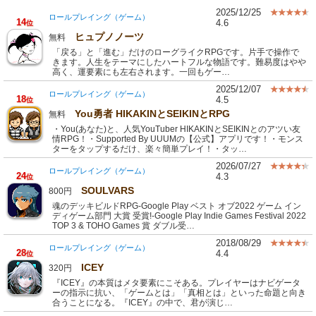
2025/12/25
ロールプレイング（ゲーム）
14
4.6
位
ヒュプノノーツ
無料
「戻る」と「進む」だけのローグライクRPGです。片手で操作で
きます。人生をテーマにしたハートフルな物語です。難易度はやや
高く、運要素にも左右されます。一回もゲー…
2025/12/07
ロールプレイング（ゲーム）
18
4.5
位
You勇者 HIKAKINとSEIKINとRPG
無料
・You(あなた)と、人気YouTuber HIKAKINとSEIKINとのアツい友
情RPG！・Supported By UUUMの【公式】アプリです！・モンス
ターをタップするだけ、楽々簡単プレイ！・タッ…
2026/07/27
ロールプレイング（ゲーム）
24
4.3
位
SOULVARS
800円
魂のデッキビルドRPG-Google Play ベスト オブ2022 ゲーム イン
ディゲーム部門 大賞 受賞!-Google Play Indie Games Festival 2022
TOP 3 & TOHO Games 賞 ダブル受…
2018/08/29
ロールプレイング（ゲーム）
28
4.4
位
ICEY
320円
『ICEY』の本質はメタ要素にこそある。プレイヤーはナビゲータ
ーの指示に抗い、「ゲームとは」「真相とは」といった命題と向き
合うことになる。『ICEY』の中で、君が演じ…