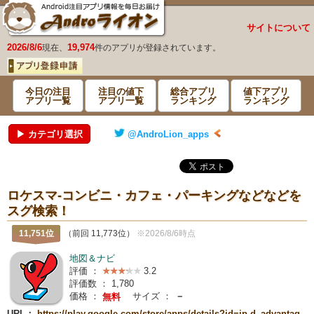
サイトについて
2026/8/6
19,974
現在、
件のアプリが登録されています。
今日の注目
注目の値下
総合アプリ
値下アプリ
アプリ一覧
アプリ一覧
ランキング
ランキング
▶ カテゴリ選択
@AndroLion_apps
ロケスマ-コンビニ・カフェ・パーキングなどなどを
スグ検索！
11,751位
（前回 11,773位）
※2026/8/6時点
地図＆ナビ
評価 ：
3.2
評価数 ：
1,780
価格 ：
サイズ ：
－
無料
URL：
https://play.google.com/store/apps/details?id=jp.d_advantag