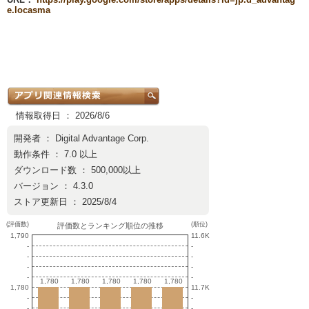
e.locasma
情報取得日 ： 2026/8/6
開発者 ：
Digital Advantage Corp.
動作条件 ： 7.0 以上
ダウンロード数 ： 500,000以上
バージョン ： 4.3.0
ストア更新日 ： 2025/8/4
(評価数)
(順位)
評価数とランキング順位の推移
1,790
11.6K
-
-
-
-
-
-
-
-
1,780
1,780
1,780
1,780
1,780
1,780
1,780
1,780
1,780
1,780
1,780
11.7K
-
-
-
-