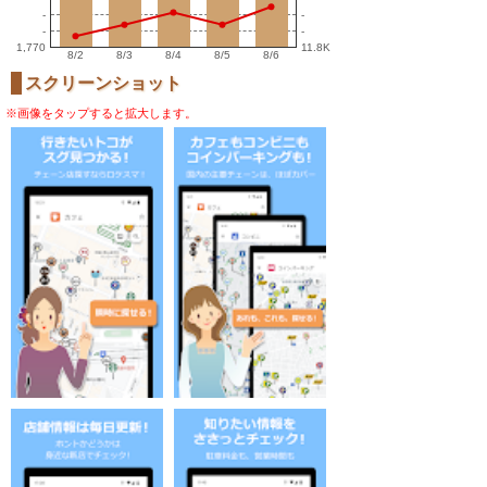
-
-
-
-
1,770
11.8K
8/2
8/3
8/4
8/5
8/6
スクリーンショット
※画像をタップすると拡大します。