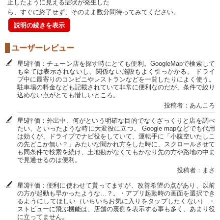
止したように見える症状が発生した
ら、すぐに終了せず、そのまま数分間待ってみてください。
説明の続きを表示
ユーザーレビュー
星5評価：チェーン店を探す時にとても便利。GoogleMapで検索して
も全ては表示されないし、関係ない施設もよく引っかかる。 ドライ
ブ中に最寄りのコンビニやレストランなどを一覧したりによく使う。
駐車場の料金なども記載されていて非常に便利なのだが、条件で絞り
込めない点がとても惜しいところ。
投稿者：あんころ
星5評価：外出中、何がという明確な目的でなくざっくりと店を調べ
たい、といったような時に大変役に立つ。 Google mapなどでも代用
は効くが、ドライブでナビ役をしていて、運転手に「小腹空いたしこ
の先どこか無い？」みたいな聞かれ方をした時に、スクロールさせて
も同条件で検索を続け、土地勘がなくてもかなり先の方や路地の中ま
で見通せるのは便利。
投稿者：まさ
星3評価：便利に使わせて貰ってますが、改善希望の点があり、以前
の方が起動も早かったような…？。・アプリ起動時の画面を選択でき
るようにしてほしい（いちいちお気に入りをタップしたくない） ・
ストビューに飛ぶ機能は、店舗の裏側を表示する事も多く、あまり役
に立ってません。