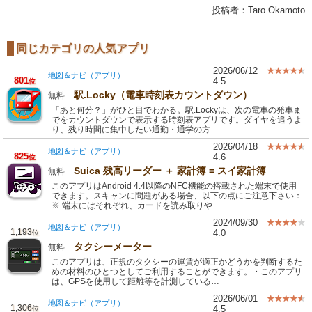
投稿者：Taro Okamoto
同じカテゴリの人気アプリ
2026/06/12
地図＆ナビ（アプリ）
801
4.5
位
駅.Locky（電車時刻表カウントダウン）
無料
「あと何分？」がひと目でわかる。駅.Lockyは、次の電車の発車ま
でをカウントダウンで表示する時刻表アプリです。ダイヤを追うよ
り、残り時間に集中したい通勤・通学の方…
2026/04/18
地図＆ナビ（アプリ）
825
4.6
位
Suica 残高リーダー ＋ 家計簿 = スイ家計簿
無料
このアプリはAndroid 4.4以降のNFC機能の搭載された端末で使用
できます。スキャンに問題がある場合、以下の点にご注意下さい：
※ 端末にはそれぞれ、カードを読み取りや…
2024/09/30
地図＆ナビ（アプリ）
1,193
4.0
位
タクシーメーター
無料
このアプリは、正規のタクシーの運賃が適正かどうかを判断するた
めの材料のひとつとしてご利用することができます。・このアプリ
は、GPSを使用して距離等を計測している…
2026/06/01
地図＆ナビ（アプリ）
1,306
4.5
位