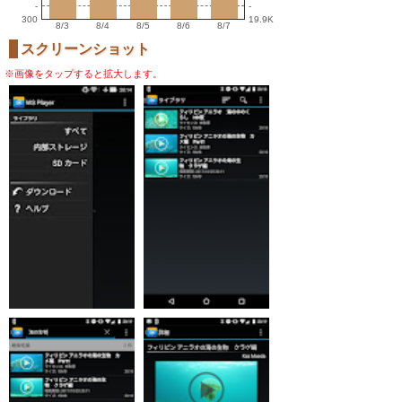
-
-
300
19.9K
8/3
8/4
8/5
8/6
8/7
スクリーンショット
※画像をタップすると拡大します。