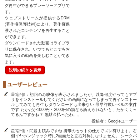
グ再生ができるプレーヤーアプリで
す。
ウェブストリームが提供するDRM
(著作権保護技術)により、著作権保
護されたコンテンツを再生すること
ができます。
ダウンロードされた動画はライブラ
リに保存され、いつでもどこでもお
気に入りの動画を楽しむことができ
ます。
説明の続きを表示
ユーザーレビュー
星1評価：初回のみ映像が表示されましたが、以降何度やってもアプ
リをインストールしてくださいの画面になってしまって再インストー
ルしてみても再生もダウンロードも出来ない 最早詐欺レベルの案件
です たかだか1000円～2000円の額なら訴えられないと、たかくくっ
てるんですかね？ 無駄金払ったわ。。
投稿者：Googleユーザー
星1評価：問題山積みですね 携帯のセットの仕方でズレ有ります。右
側イヤホンジャック時に2画面だと左右対称になりません。 シークバ