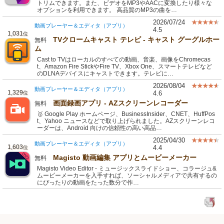
トリムできます。また、ビデオをMP3やAACに変換したり様々な
オプションを利用できます。 高品質のMP3の曲を…
2026/07/24
動画プレーヤー＆エディタ（アプリ）
4.5
1,031
位
TVクロームキャスト テレビ - キャスト グーグルホー
無料
ム
Cast to TVはローカルのすべての動画、音楽、画像をChromecas
t、Amazon Fire StickやFire TV、Xbox One、スマートテレビなど
のDLNAデバイスにキャストできます。テレビに…
2026/08/04
動画プレーヤー＆エディタ（アプリ）
1,329
4.6
位
画面録画アプリ - AZスクリーンレコーダー
無料
🥇 Google Play ホームページ、BusinessInsider、CNET、HuffPos
t、Yahoo ニュースなどで取り上げられました。AZスクリーンレコ
ーダーは、Android 向けの信頼性の高い高品…
2025/04/30
動画プレーヤー＆エディタ（アプリ）
1,603
4.4
位
Magisto 動画編集 アプリとムービーメーカー
無料
Magisto Video Editor - ミュージックスライドショー、コラージュ&
ムービーメーカーを入手すれば、ソーシャルメディアで共有するの
にぴったりの動画をたった数分で作…