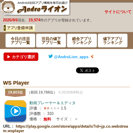
サイトについて
2026/8/6
19,974
現在、
件のアプリが登録されています。
今日の注目
注目の値下
総合アプリ
値下アプリ
アプリ一覧
アプリ一覧
ランキング
ランキング
▶ カテゴリ選択
@AndroLion_apps
WS Player
19,803位
（前回 19,788位）
※2026/8/6時点
動画プレーヤー＆エディタ
評価 ：
1.5
評価数 ：
310
価格 ：
サイズ ：
－
無料
URL：
https://play.google.com/store/apps/details?id=jp.co.webstrea
m.wsplayer