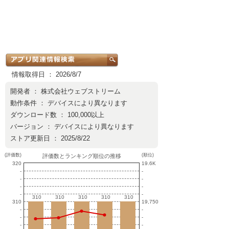
情報取得日 ： 2026/8/7
開発者 ：
株式会社ウェブストリーム
動作条件 ： デバイスにより異なります
ダウンロード数 ： 100,000以上
バージョン ： デバイスにより異なります
ストア更新日 ： 2025/8/22
(評価数)
(順位)
評価数とランキング順位の推移
320
19.6K
-
-
-
-
-
-
-
-
310
310
310
310
310
310
310
310
310
310
310
19,750
-
-
-
-
-
-