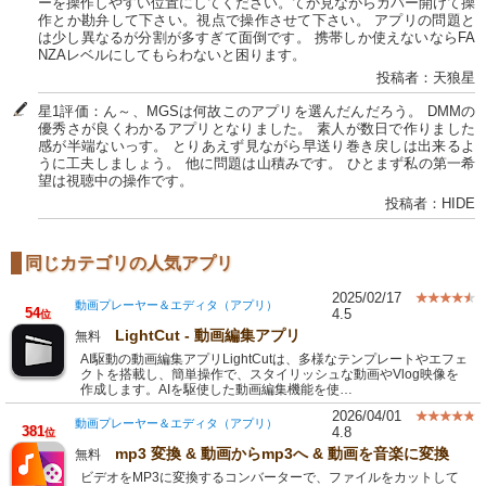
ーを操作しやすい位置にしてください。てか見ながらカバー開けて操
作とか勘弁して下さい。視点で操作させて下さい。 アプリの問題と
は少し異なるが分割が多すぎて面倒です。 携帯しか使えないならFA
NZAレベルにしてもらわないと困ります。
投稿者：天狼星
星1評価：ん～、MGSは何故このアプリを選んだんだろう。 DMMの
優秀さが良くわかるアプリとなりました。 素人が数日で作りました
感が半端ないっす。 とりあえず見ながら早送り巻き戻しは出来るよ
うに工夫しましょう。 他に問題は山積みです。 ひとまず私の第一希
望は視聴中の操作です。
投稿者：HIDE
同じカテゴリの人気アプリ
2025/02/17
動画プレーヤー＆エディタ（アプリ）
54
4.5
位
LightCut - 動画編集アプリ
無料
AI駆動の動画編集アプリLightCutは、多様なテンプレートやエフェ
クトを搭載し、簡単操作で、スタイリッシュな動画やVlog映像を
作成します。AIを駆使した動画編集機能を使…
2026/04/01
動画プレーヤー＆エディタ（アプリ）
381
4.8
位
mp3 変換 & 動画からmp3へ & 動画を音楽に変換
無料
ビデオをMP3に変換するコンバーターで、ファイルをカットして