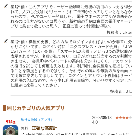
星1評価：このアプリでユーザー登録時に最後の項目のクレカを弾か
れて、入力した項目がリセットされて最初から入力しないとならなか
ったので、PCでユーザー登録した。 電子マネーのアプリが東西分か
れるのは仕方がないとは思うが、新幹線の予約は東西の電子マネーア
プリに乗せて欲しいと思う。 正直に言って利便性が悪い。
投稿者：Likter
星2評価：機種変更後、どの方法でログインすればよいのか非常に分
かりにくいです。ログイン時に「エクスプレス・カード会員」「J-W
ESTカード（EX）会員」「スマートEX会員」という3つの選択肢が
表示されますが、名称が似ており、自分がどれに該当するのか判断で
きません。 会員IDやパスワードの案内も分かりにくく、アカウント
の復旧を試しても何度も失敗します。利用者に会員種別を把握してい
ることを前提とするのではなく、それぞれの違いや確認方法を画面上
で明確に案内してほしいです。 ログインとアカウント復旧はサービ
ス利用の入口なので、もう少し利用者目線で、分かりやすく安定した
仕組みに改善してください。
投稿者：J E
同じカテゴリの人気アプリ
2025/09/18
旅行＆地域（アプリ）
914
4.0
位
正確な高度計
無料
Androidで最もダウンロードされている高度計。インターネットに