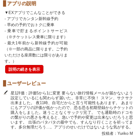
アプリの説明
▼EXアプリでこんなことができる
- アプリでカンタン新幹線予約
- 早めの予約でおトクに乗車
- 乗車で貯まるポイントサービス
（※チケットレス乗車に限ります）
- 最大1年前から新幹線予約が可能
（※一部の商品に限ります。ご予約
いただける座席数には限りがありま
す。）
説明の続きを表示
ユーザーレビュー
星1評価：評価5から1に変更 要らない旅行情報メールが届かないよう
設定しているにも関わらず届いた。非常に不快！ スマン、サクサク
出来ました。 夜11時、自宅だからと言う可能性もあります。 あまり
にもアプリの評価が低かったので、恐る恐る初期登録からチケットの
購入をしました。迷うことなくサックリ完了。 でも通勤時のドコモ
の繋がりの悪さを考えると、急いで予約や変更は出来ないだろうと思
います。 出張のバタバタの最中でも、すんなり行くことを祈ってま
す。多分無理だろう…。アプリのせいだけではないような気がする。
投稿者：Yuriko M