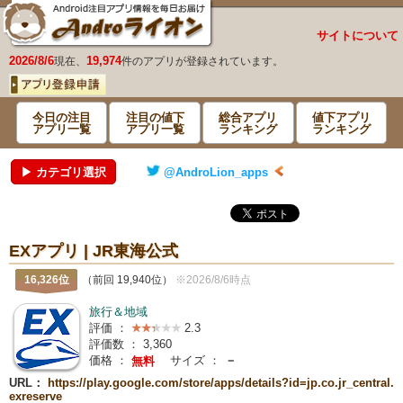
サイトについて
2026/8/6
19,974
現在、
件のアプリが登録されています。
今日の注目
注目の値下
総合アプリ
値下アプリ
アプリ一覧
アプリ一覧
ランキング
ランキング
▶ カテゴリ選択
@AndroLion_apps
EXアプリ | JR東海公式
16,326位
（前回 19,940位）
※2026/8/6時点
旅行＆地域
評価 ：
2.3
評価数 ：
3,360
価格 ：
サイズ ：
－
無料
URL：
https://play.google.com/store/apps/details?id=jp.co.jr_central.
exreserve