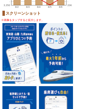
-
-
3,350
20K
8/2
8/3
8/4
8/5
8/6
スクリーンショット
※画像をタップすると拡大します。