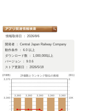
情報取得日 ： 2026/8/6
開発者 ：
Central Japan Railway Company
動作条件 ： 6.0 以上
ダウンロード数 ： 1,000,000以上
バージョン ： 9.0.6
ストア更新日 ： 2026/5/18
(評価数)
(順位)
評価数とランキング順位の推移
3,370
0
-
-
-
-
-
-
-
-
3,360
3,360
3,360
3,360
3,360
3,360
3,360
3,360
3,360
3,360
3,360
10K
-
-
-
-
-
-