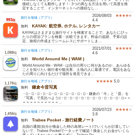
接続しなくても動作します！- 3つの異なる方法を用いて高度を推
定することで、インターネットへの接続なし…
2026/08/03
旅行＆地域（アプリ）
993
4.4
位
KAYAK: 航空券, ホテル, レンタカー
無料
KAYAKはさまざまな旅行サイトを検索することで、あなたにぴっ
たりの宿泊プランを検索・比較できます。料金の追跡、予算の設
定、旅程の作成までシームレスにサポートしま…
2021/07/01
旅行＆地域（アプリ）
1,088
4.6
位
World Around Me ( WAM )
無料
World Around Me - WAM - は自分の周りに何があるのか、あらゆる
ことを知りたい旅行者や観光客、土地の人に最適です。電話をあな
たの周りに向けるだけで場所を発見できま…
5.0
旅行＆地域（アプリ）
1,176
位
鎌倉今昔写真
無料
・□・□・□・□・□・□・□・□・□・□・□・鎌倉の「今」と「昔」を
「写真」で見比べよう□・□・□・□・□・□・□・□・□・□・□・□＝＝
＝＝＝＝＝＝＝＝＝＝…
2026/07/23
旅行＆地域（アプリ）
1,456
3.8
位
Trabee Pocket - 旅行経費ノート
無料
自国の通貨(自分が換金した時の為替レート)でいくらか計算してい
ないで、Trabee Pocketで一タッチで確認！換金したお金がいくら
残っているかいちいち数えずに、Trabee Po…