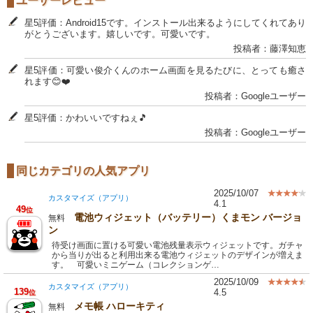
ユーザーレビュー
星5評価：Android15です。インストール出来るようにしてくれてあり
がとうございます。嬉しいです。可愛いです。
投稿者：藤澤知恵
星5評価：可愛い俊介くんのホーム画面を見るたびに、とっても癒さ
れます😊❤️
投稿者：Googleユーザー
星5評価：かわいいですねぇ🎵
投稿者：Googleユーザー
同じカテゴリの人気アプリ
2025/10/07
カスタマイズ（アプリ）
4.1
49
位
電池ウィジェット（バッテリー）くまモン バージョ
無料
ン
待受け画面に置ける可愛い電池残量表示ウィジェットです。ガチャ
から当りが出ると利用出来る電池ウィジェットのデザインが増えま
す。 可愛いミニゲーム（コレクションゲ…
2025/10/09
カスタマイズ（アプリ）
139
4.5
位
メモ帳 ハローキティ
無料