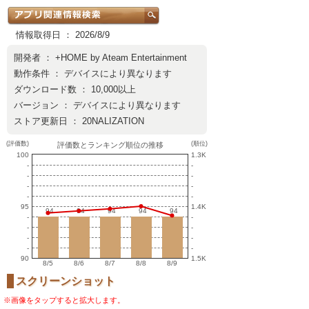
情報取得日 ： 2026/8/9
開発者 ：
+HOME by Ateam Entertainment
動作条件 ： デバイスにより異なります
ダウンロード数 ： 10,000以上
バージョン ： デバイスにより異なります
ストア更新日 ： 20NALIZATION
(評価数)
(順位)
評価数とランキング順位の推移
100
1.3K
-
-
-
-
-
-
-
-
95
1.4K
94
94
94
94
94
94
94
94
94
94
-
-
-
-
-
-
-
-
90
1.5K
8/5
8/6
8/7
8/8
8/9
スクリーンショット
※画像をタップすると拡大します。