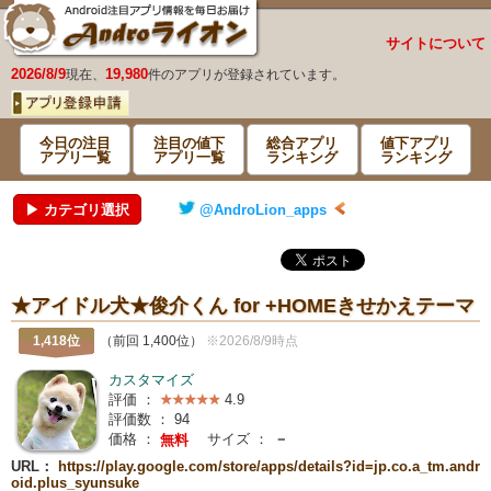
サイトについて
2026/8/9
19,980
現在、
件のアプリが登録されています。
今日の注目
注目の値下
総合アプリ
値下アプリ
アプリ一覧
アプリ一覧
ランキング
ランキング
▶ カテゴリ選択
@AndroLion_apps
★アイドル犬★俊介くん for +HOMEきせかえテーマ
1,418位
（前回 1,400位）
※2026/8/9時点
カスタマイズ
評価 ：
4.9
評価数 ：
94
価格 ：
サイズ ：
－
無料
URL：
https://play.google.com/store/apps/details?id=jp.co.a_tm.andr
oid.plus_syunsuke