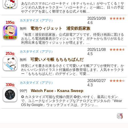
あなたのスマホにハローキティ（キティちゃん）がやってくる！サ
ンリオの人気キャラクター「ハローキティ」と一緒に、日々の予定
やアイデアを楽しく整理できる公式メモ帳…
2025/10/09
カスタマイズ（アプリ）
195
4.6
位
電池ウィジェット 浦安鉄筋家族
無料
「毎度！浦安鉄筋家族」公式節電アプリです。待受け画面に置ける
おもしろ電池残量表示ウィジェットです。ガチャから当りが出ると
利用出来る電池ウィジェットが増えます。…
2025/11/08
カスタマイズ（アプリ）
253
4.5
位
可愛いメモ帳 もちもちぱんだ
無料
待受にメモ書き出来る小さくて可愛いメモ帳アプリが便利です。か
わいいパンダのイラスト付箋紙が多数登場します。人気キャラクタ
ー「もちもちぱんだ」のデザインと、可愛…
2024/02/27
カスタマイズ（アプリ）
330
4.3
位
Watch Face - Ksana Sweep
99円
✪ カスタマイズ可能な究極の贅沢 ✪使いやすく、最高にモダン
で、ユニークなインタラクティブなアナログとデジタルの「Wear
OS by Google」ウォッチフェイスは、クラシッ…