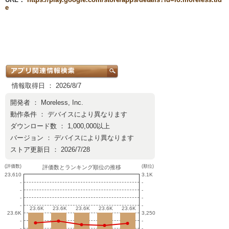
e
情報取得日 ： 2026/8/7
開発者 ：
Moreless, Inc.
動作条件 ： デバイスにより異なります
ダウンロード数 ： 1,000,000以上
バージョン ： デバイスにより異なります
ストア更新日 ： 2026/7/28
(評価数)
(順位)
評価数とランキング順位の推移
23,610
3.1K
-
-
-
-
-
-
-
-
23.6K
23.6K
23.6K
23.6K
23.6K
23.6K
23.6K
23.6K
23.6K
23.6K
23.6K
3,250
-
-
-
-