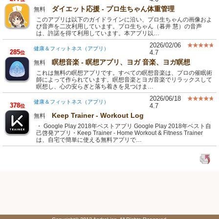
ダイエット応援 - プロ生ちゃん体重管理
無料
このアプリは以下のガイドラインに沿い、プロ生ちゃんの画像およ
び音声を二次利用しています。プロ生ちゃん（暮井 慧）の音声
は、許諾を得て利用しています。本アプリ以…
2026/02/06
健康＆フィットネス（アプリ）
285
4.7
位
瞑想音楽 - 瞑想アプリ、ヨガ 音楽、ヨガ瞑想
無料
これは無料の瞑想アプリです。すべての瞑想音楽は、プロの催眠術
師によって作られています。瞑想音楽とヨガ音楽でリラックスして
瞑想し、心の安らぎと落ち着きを見つけま…
2026/06/18
健康＆フィットネス（アプリ）
378
4.7
位
Keep Trainer - Workout Log
無料
・ Google Play 2018年ベストアプリ Google Play 2018年ベスト自
己啓発アプリ・Keep Trainer - Home Workout & Fitness Trainer
は、自宅で簡単に使える無料アプリで…