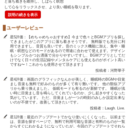
と落ち着きを維持し、しばらく瞑想
して心をリラックスさせ、より良い睡眠を取ります。
説明の続きを表示
ユーザーレビュー
星5評価：【めちゃめちゃおすすめ】今まで色々とBGMアプリを探し
てきましたがこのアプリに落ち着きそうです。 無料版でも充分に利
用できますし、音質も良いです。音のミックス機能に加え、集中・睡
眠・瞑想などのモードがあるので用途に合わせて使えます。デザイン
もシンプルかつお洒落で分かりやすいですし、BGMアプリとしてだ
けでなく日々の生活記録やメンタルケアにも使えるのがポイント高い
ですね〜！これからも使用させて頂きます:)
投稿者：河野華子
星4評価：画面のグラフィックなんかが美しく、睡眠時のBGMや目覚
まし音楽も無料で好みのものが多くて有り難いです。 他の類似アプ
リから乗り換えました。 仮眠モードも有るのが新鮮です。 睡眠が浅
い時に目覚まし音を鳴らしてくれているのか、少し起きやすくなった
気がしています。 ただ、目覚ましが一つの時刻のみしか設定出来な
いのが不便です。改善して頂きたいです。
投稿者：Laugh. Live.
星1評価：最近のアップデートでかなり使いにくくなった。 以前まで
は、音源を探すページで、無料で利用可能な音源と有料のものが一覧
からすぐにわかるようになっていたが、今回のアップデートでそれら