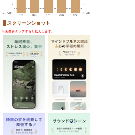
-
-
-
-
23,590
3.4K
8/3
8/4
8/5
8/6
8/7
スクリーンショット
※画像をタップすると拡大します。