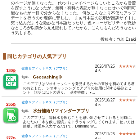
のページが無くなった。 代わりにマイページらしいところから音源
を探すようになったが、無料・有料の表記が無くなったせいで利用可
能なものが一目で分からなくなった。 何故こんなより不便なアップ
デートを行うのか理解に苦しむ。 まぁ日本語の説明が翻訳サイトに
突っ込んだような微妙な日本語だったり、色々ユーザビリティが微妙
なところが以前から見え隠れしていたから、こんなもんだろうなとい
う気もする。
投稿者：Yuiti Ezaki
同じカテゴリの人気アプリ
2026/07/25
健康＆フィットネス（アプリ）
130
4.5
位
Geocaching®
無料
このアプリはジオキャッシュを発見するための冒険を初めてする君
のおともだ。 ジオキャッシングとアプリの使用に関する秘訣とヒ
ント、説明は以下の通り。 基本特徴： ●…
2025/10/27
健康＆フィットネス（アプリ）
255
4.5
位
水分補給リマインダーアプリ
無料
このアプリは、毎日水を飲むことを思い出させてくれると同時に、
あなたの「水を飲む習慣」をトラッキングしてくれます。使い方は
簡単。体重を入力するだけで、Drinking W…
2025/11/25
健康＆フィットネス（アプリ）
277
4.6
位