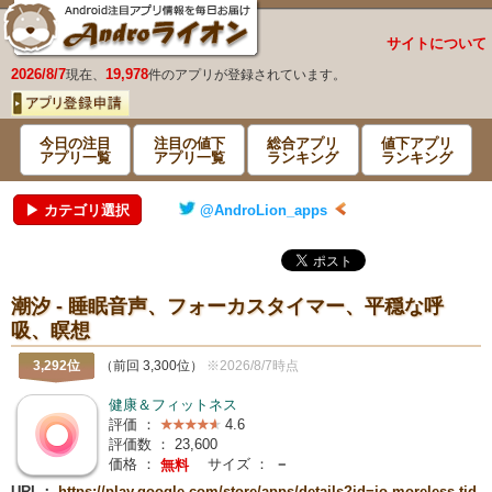
サイトについて
2026/8/7
19,978
現在、
件のアプリが登録されています。
今日の注目
注目の値下
総合アプリ
値下アプリ
アプリ一覧
アプリ一覧
ランキング
ランキング
▶ カテゴリ選択
@AndroLion_apps
潮汐 ‐ 睡眠音声、フォーカスタイマー、平穏な呼
吸、瞑想
3,292位
（前回 3,300位）
※2026/8/7時点
健康＆フィットネス
評価 ：
4.6
評価数 ：
23,600
価格 ：
サイズ ：
－
無料
URL：
https://play.google.com/store/apps/details?id=io.moreless.tid