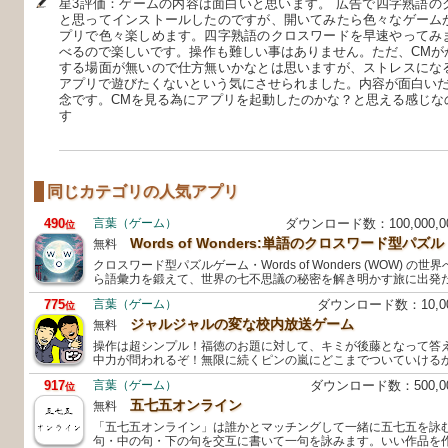
星3評価：ゲームの内容は面白いと思います。 広告で四字熟語の
と思ってインストールしたのですが、開いてみたら色々なゲーム
プリで色々楽しめます。四字熟語のクロスワードを早速やってみ
べるので楽しいです。操作も難しい事はありません。ただ、CMが
する場面が無いので仕方無いかなとは思いますが、ストレスにな
アプリで遊びたくないという気にさせられました。内容が面白いだ
念です。CMを見る為にアプリを起動したのかな？と思える感じな
す
同じカテゴリの人気アプリ
490
言葉（ゲーム）
ダウンロード数：100,000,
位
Words of Wonders:単語のクロスワード型パズル
無料
クロスワード型パズルゲーム・Words of Wonders (WOW) 
ら語彙力を鍛えて、世界の七不思議の秘密を解き明かす旅に出発
775
言葉（ゲーム）
ダウンロード数：10,
位
ジャルジャルの変な校内放送ゲーム
無料
操作は超シンプル！福徳のお題に対して、キミが後藤となって答
中力が問われるぞ！無限に続くピンの嵐にどこまでついていける
917
言葉（ゲーム）
ダウンロード数：500,
位
五七五オンライン
無料
「五七五オンライン」は誰かとマッチングして一緒に五七五を詠
句・中の句・下の句を交互に書いて一句を詠みます。いい作品を