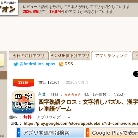
レビューの語句を分析して日本人が好むアプリを紹介しています。
2026/8/6
19,974
現在、
件のアプリが登録されています。
今日の注目アプリ
PICKUP値下げアプリ
アプリランキング
@AndroLion_apps
RSS
132位
（前回 131位）
※2026/8/6時点
言葉
4.5
（評価数 ：
7,250
）
評価 ：
四字熟語クロス：文字消しパズル、漢字
レ単語ゲーム
価格 ：
無料
アプリサイズ ：
－
URL：
https://play.google.com/store/apps/details?id=com.wordpu
84)