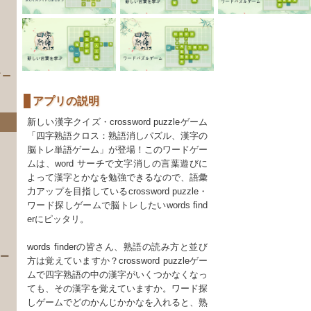
イー
アプリの説明
新しい漢字クイズ・crossword puzzleゲーム
「四字熟語クロス：熟語消しパズル、漢字の
脳トレ単語ゲーム」が登場！このワードゲー
ムは、word サーチで文字消しの言葉遊びに
よって漢字とかなを勉強できるなので、語彙
力アップを目指しているcrossword puzzle・
ワード探しゲームで脳トレしたいwords find
）
erにピッタリ。
words finderの皆さん、熟語の読み方と並び
 ー
方は覚えていますか？crossword puzzleゲー
ムで四字熟語の中の漢字がいくつかなくなっ
ても、その漢字を覚えていますか。ワード探
しゲームでどのかんじかかなを入れると、熟