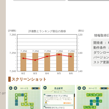
(評価数)
(順位)
評価数とランキング順位の推移
7,260
120
情報取得日 ：
-
-
-
-
開発者 ：
-
-
動作条件 
-
-
7,250
7,250
7,250
7,250
7,250
7,250
7,250
7,250
7,250
7,250
ダウンロード
7,250
130
-
-
バージョン ：
-
-
ストア更新日 
-
-
-
-
7,240
140
8/2
8/3
8/4
8/5
8/6
スクリーンショット
タ
(17