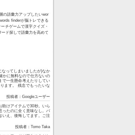
の語彙力アップしたいwor
words finderが脳トレできる
サーチゲームで漢字クイズ・
て、ワード探しで語彙力を高めて
になってしまいましたが)なか
確かに無料なので仕方ないの
まで一生懸命考えたりしてい
ります。 残念でもったいな
投稿者：Googleユーザー
お助けアイテムで30秒。いら
思ったのに全く意味なし。パ
はいえ、後悔してます。ご注
投稿者：Tomo Taka