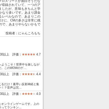
クロスワードが面白そうだな
が収録されていて、一つのア
ましたが、意味もきちんと学
かなり多いです。あまり課金
るレベルなので、あまりこの
けに、CMの多さは非常に残
ので、あまりやらないかもで
投稿者：にゃんころもち
000以上 評価：
4.7
の世界へようこそ！世界中を旅しなが
だ。このWOWのゲ…
000以上 評価：
4.4
えるだけ！素早い反射神経と集
か！？音声は完…
000以上 評価：
4.0
むオンラインゲームです。上の
作ってランキン…