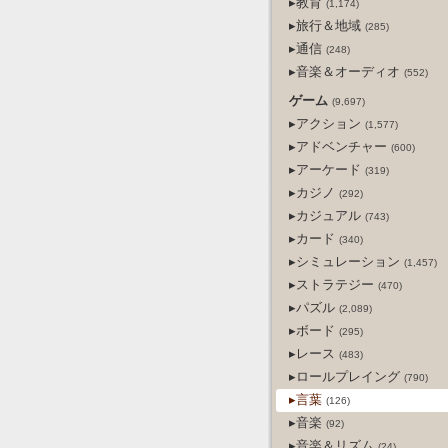
▸教育
(1,174)
▸旅行＆地域
(285)
▸通信
(248)
▸音楽＆オーディオ
(552)
ゲーム
(9,697)
▸アクション
(1,577)
▸アドベンチャー
(600)
▸アーケード
(319)
▸カジノ
(292)
▸カジュアル
(743)
▸カード
(340)
▸シミュレーション
(1,457)
▸ストラテジー
(470)
▸パズル
(2,089)
▸ボード
(295)
▸レース
(483)
▸ロールプレイング
(790)
▸言葉
(126)
▸音楽
(92)
▸音楽＆リズム
(24)