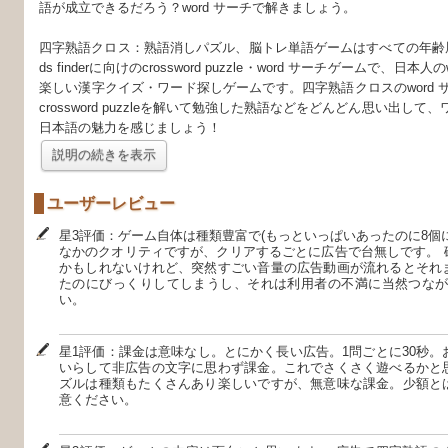
語が成立できるだろう？word サーチで解きましょう。
四字熟語クロス：熟語消しパズル、脳トレ単語ゲームはすべての年齢層
ds finderに向けのcrossword puzzle・word サーチゲームで、日本人の
楽しい漢字クイズ・ワード探しゲームです。四字熟語クロスのword 
crossword puzzleを解いて勉強した熟語などをどんどん思い出し
日本語の魅力を感じましょう！
説明の続きを表示
ユーザーレビュー
星3評価：ゲーム自体は種類豊富で(もっといっぱいあったのに8個
なかのクオリティですが、クリアするごとに広告で台無しです。 
かもしれないけれど、突然すごい音量の広告動画が流れるとそれ
たのにびっくりしてしまうし、それは利用者の不満に当然つなが
い。
星1評価：課金は意味なし。とにかく長い広告。1問ごとに30秒。
いらして非広告の文字に思わず課金。これでさくさく遊べるかと
ズルは種類もたくさんあり楽しいですが、無意味な課金。少額と
意ください。