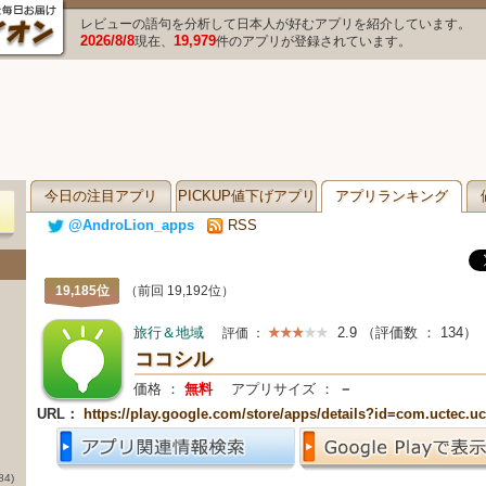
レビューの語句を分析して日本人が好むアプリを紹介しています。
2026/8/8
19,979
現在、
件のアプリが登録されています。
今日の注目アプリ
PICKUP値下げアプリ
アプリランキング
@AndroLion_apps
RSS
19,185位
（前回 19,192位）
旅行＆地域
2.9
（評価数 ：
134
）
評価 ：
ココシル
価格 ：
無料
アプリサイズ ：
－
URL：
https://play.google.com/store/apps/details?id=com.uctec.u
84)