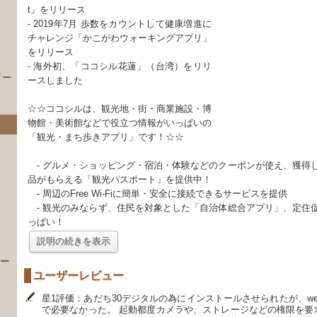
t」をリリース
- 2019年7月 歩数をカウントして健康増進に
チャレンジ「かこがわウォーキングアプリ」
をリリース
- 海外初、「ココシル花蓮」（台湾）をリリ
イー
ースしました
☆☆ココシルは、観光地・街・商業施設・博
物館・美術館などで役立つ情報がいっぱいの
「観光・まち歩きアプリ」です！☆☆
- グルメ・ショッピング・宿泊・体験などのクーポンが使え、獲得
品がもらえる「観光パスポート」を提供中！
- 周辺のFree Wi-Fiに簡単・安全に接続できるサービスを提供
- 観光のみならず、住民を対象とした「自治体総合アプリ」、定住
）
っぱい！
説明の続きを表示
 ー
ユーザーレビュー
星1評価：あだち30デジタルの為にインストールさせられたが、w
で必要なかった。 起動都度カメラや、ストレージなどの権限を要