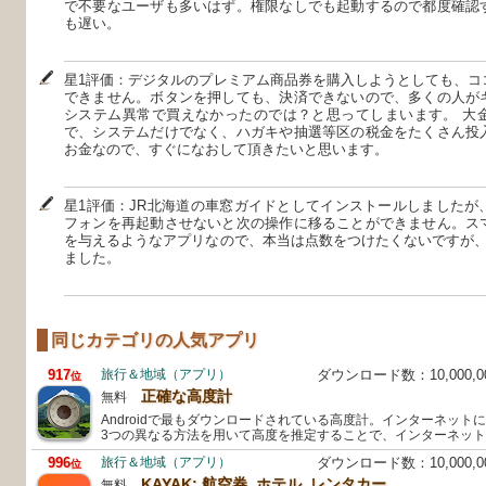
で不要なユーザも多いはず。権限なしでも起動するので都度確認
も遅い。
星1評価：デジタルのプレミアム商品券を購入しようとしても、コ
できません。ボタンを押しても、決済できないので、多くの人が
システム異常で買えなかったのでは？と思ってしまいます。 大
で、システムだけでなく、ハガキや抽選等区の税金をたくさん投
お金なので、すぐになおして頂きたいと思います。
星1評価：JR北海道の車窓ガイドとしてインストールしましたが
フォンを再起動させないと次の操作に移ることができません。ス
を与えるようなアプリなので、本当は点数をつけたくないですが、
ました。
同じカテゴリの人気アプリ
917
旅行＆地域（アプリ）
ダウンロード数：10,000,
位
正確な高度計
無料
Androidで最もダウンロードされている高度計。インターネット
3つの異なる方法を用いて高度を推定することで、インターネッ
996
旅行＆地域（アプリ）
ダウンロード数：10,000,
位
KAYAK: 航空券, ホテル, レンタカー
無料