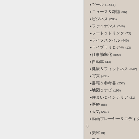
▸ツール
(1,541)
▸ニュース＆雑誌
(96)
▸ビジネス
(285)
▸ファイナンス
(246)
▸フード＆ドリンク
(73)
▸ライフスタイル
(440)
▸ライブラリ＆デモ
(13)
▸仕事効率化
(890)
▸自動車
(33)
▸健康＆フィットネス
(342)
▸写真
(430)
▸書籍＆参考書
(257)
▸地図＆ナビ
(196)
▸住まい＆インテリア
(21)
▸医療
(86)
▸天気
(242)
▸動画プレーヤー＆エディ
3)
▸美容
(8)