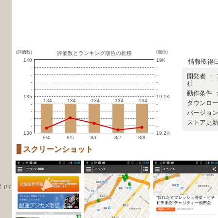
(評価数)
(順位)
評価数とランキング順位の推移
140
19K
情報取得日 ：
-
-
-
-
開発者 ：
-
-
社
-
-
動作条件 ：
135
19.1K
134
134
134
134
134
134
134
134
134
134
ダウンロード
-
-
-
-
バージョン ：
-
-
ストア更新日 
-
-
130
19.2K
8/4
8/5
8/6
8/7
8/8
スクリーンショット
タ
(17