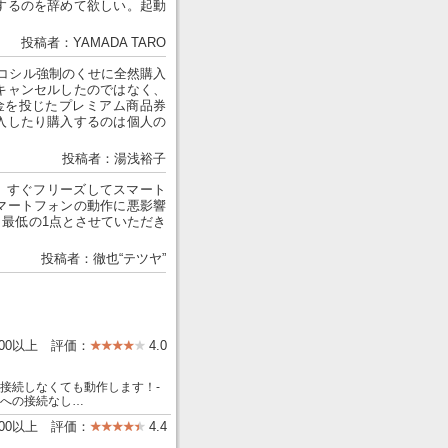
するのを辞めて欲しい。起動
投稿者：YAMADA TARO
コシル強制のくせに全然購入
キャンセルしたのではなく、
金を投じたプレミアム商品券
入したり購入するのは個人の
投稿者：湯浅裕子
、すぐフリーズしてスマート
マートフォンの動作に悪影響
最低の1点とさせていただき
投稿者：徹也“テツヤ”
000以上 評価：
4.0
に接続しなくても動作します！-
トへの接続なし…
000以上 評価：
4.4