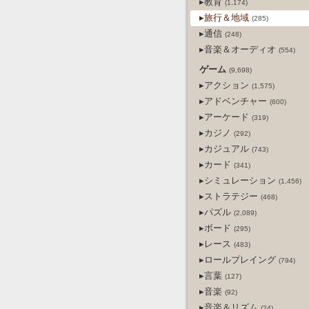
▸教育
(1,174)
▸旅行＆地域
(285)
▸通信
(248)
▸音楽＆オーディオ
(554)
ゲーム
(9,698)
▸アクション
(1,575)
▸アドベンチャー
(600)
▸アーケード
(319)
▸カジノ
(292)
▸カジュアル
(743)
▸カード
(341)
▸シミュレーション
(1,456)
▸ストラテジー
(468)
▸パズル
(2,089)
▸ボード
(295)
▸レース
(483)
▸ロールプレイング
(794)
▸言葉
(127)
▸音楽
(92)
▸音楽＆リズム
(24)