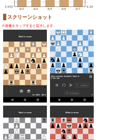
-
-
3,650
9.3K
8/3
8/4
8/5
8/6
8/7
スクリーンショット
※画像をタップすると拡大します。