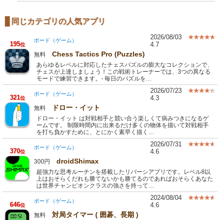
同じカテゴリの人気アプリ
2026/08/03
ボード（ゲーム）
195
4.7
位
Chess Tactics Pro (Puzzles)
無料
あらゆるレベルに対応したチェスパズルの膨大なコレクションで、
チェスが上達しましょう！この戦術トレーナーでは、3つの異なる
モードで練習できます。- 毎日のパズルを…
2026/07/23
ボード（ゲーム）
321
4.3
位
ドロー・イット
無料
ドロー・イット は対戦相手と競い合う楽しくて病みつきになるゲ
ームです。 制限時間内に出来るだけ多くの物体を描いて対戦相手
を打ち負かすために、とにかく素早く描く…
2026/07/31
ボード（ゲーム）
370
4.6
位
droidShimax
300円
超強力な思考ルーチンを搭載したリバーシアプリです。レベル8以
上はおそらくだれも勝てないかも勝てるのであればおそらくあなた
は世界チャンピオンクラスの強さを持って…
2024/08/04
ボード（ゲーム）
646
4.6
位
対局タイマー ( 囲碁、長期 )
無料