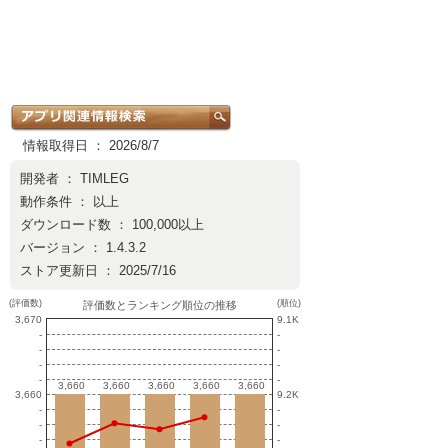
情報取得日 ： 2026/8/7
開発者 ：
TIMLEG
動作条件 ： 以上
ダウンロード数 ： 100,000以上
バージョン ： 1.4.3.2
ストア更新日 ： 2025/7/16
(評価数)
(順位)
評価数とランキング順位の推移
3,670
9.1K
-
-
-
-
-
-
-
-
3,660
3,660
3,660
3,660
3,660
3,660
3,660
3,660
3,660
3,660
3,660
9.2K
-
-
-
-
-
-