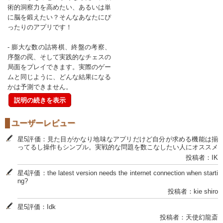
術的洞察力を高めたい、あるいは単
に脳を鍛えたい？そんなあなたにぴ
ったりのアプリです！
- 膨大な数の詰将棋、終盤の考察、
序盤の罠、そして実践的なチェスの
局面をプレイできます。実際のゲー
ムと同じように、どんな結果になる
かは予測できません。
説明の続きを表示
ユーザーレビュー
星5評価：見た目がかなり地味なアプリだけど自分が求める機能は揃
ってるし操作もシンプル。実戦的な問題を数こなしたい人にオススメ
投稿者：IK
星4評価：the latest version needs the internet connection when starti
ng?
投稿者：kie shiro
星5評価：Idk
投稿者：天使幻龍斎