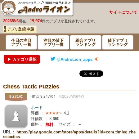
サイトについて
2026/8/6
19,974
現在、
件のアプリが登録されています。
今日の注目
注目の値下
総合アプリ
値下アプリ
アプリ一覧
アプリ一覧
ランキング
ランキング
▶ カテゴリ選択
@AndroLion_apps
Chess Tactic Puzzles
9,231位
（前回 9,247位）
※2026/8/6時点
ボード
評価 ：
4.1
評価数 ：
3,660
価格 ：
サイズ ：
－
無料
URL：
https://play.google.com/store/apps/details?id=com.timleg.che
sstactics