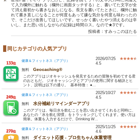
て入力欄外に触れる（欄外に画面タッチする）と、書いてた文字が全
て消え最初から書きなおしになる。長文を書いてたときに、欄外に触
れて書き直しになることが何度もあって嫌な気分を何度も味わったの
で、そこだけ改善してほしいです。せっかく書いたやつ消えるのは辛
いし、また思い出しながらの記録は時間ロス。なので★3です。
投稿者：すみっこのほたる
同じカテゴリの人気アプリ
2026/07/25
健康＆フィットネス（アプリ）
133
4.5
位
Geocaching®
無料
このアプリはジオキャッシュを発見するための冒険を初めてする君
のおともだ。 ジオキャッシングとアプリの使用に関する秘訣とヒ
ント、説明は以下の通り。 基本特徴： ●…
2025/10/27
健康＆フィットネス（アプリ）
249
4.5
位
水分補給リマインダーアプリ
無料
このアプリは、毎日水を飲むことを思い出させてくれると同時に、
あなたの「水を飲む習慣」をトラッキングしてくれます。使い方は
簡単。体重を入力するだけで、Drinking W…
2025/11/25
健康＆フィットネス（アプリ）
270
4.6
位
ダイエット応援 - プロ生ちゃん体重管理
無料