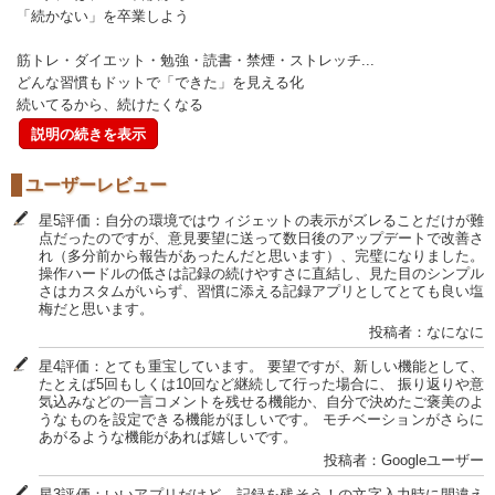
「続かない」を卒業しよう
筋トレ・ダイエット・勉強・読書・禁煙・ストレッチ...
どんな習慣もドットで「できた」を見える化
続いてるから、続けたくなる
説明の続きを表示
ユーザーレビュー
星5評価：自分の環境ではウィジェットの表示がズレることだけが難
点だったのですが、意見要望に送って数日後のアップデートで改善さ
れ（多分前から報告があったんだと思います）、完璧になりました。
操作ハードルの低さは記録の続けやすさに直結し、見た目のシンプル
さはカスタムがいらず、習慣に添える記録アプリとしてとても良い塩
梅だと思います。
投稿者：なになに
星4評価：とても重宝しています。 要望ですが、新しい機能として、
たとえば5回もしくは10回など継続して行った場合に、 振り返りや意
気込みなどの一言コメントを残せる機能か、自分で決めたご褒美のよ
うなものを設定できる機能がほしいです。 モチベーションがさらに
あがるような機能があれば嬉しいです。
投稿者：Googleユーザー
星3評価：いいアプリだけど、記録を残そう！の文字入力時に間違え