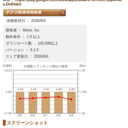
a.DotHabit
情報取得日 ： 2026/8/9
開発者 ：
Mono, Inc.
動作条件 ： 7.0 以上
ダウンロード数 ： 100,000以上
バージョン ： 6.1.5
ストア更新日 ： 2026/8/6
(評価数)
(順位)
評価数とランキング順位の推移
4,810
1.2K
-
-
-
-
-
-
-
-
4.8K
4.8K
4.8K
4.8K
4.8K
4.8K
4.8K
4.8K
4.8K
4.8K
4.8K
1,350
-
-
-
-
-
-
-
-
4,790
1.5K
8/5
8/6
8/7
8/8
8/9
スクリーンショット