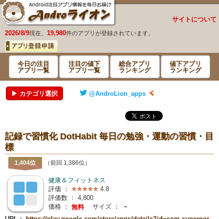
サイトについて
2026/8/9
19,980
現在、
件のアプリが登録されています。
今日の注目
注目の値下
総合アプリ
値下アプリ
アプリ一覧
アプリ一覧
ランキング
ランキング
▶ カテゴリ選択
@AndroLion_apps
記録で習慣化 DotHabit 毎日の勉強・運動の習慣・目
標
1,404位
（前回 1,386位）
健康＆フィットネス
評価 ：
4.8
評価数 ：
4,800
価格 ：
サイズ ：
－
無料
URL：
https://play.google.com/store/apps/details?id=com.supernor