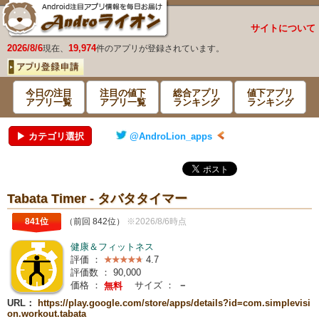
サイトについて
2026/8/6
19,974
現在、
件のアプリが登録されています。
今日の注目
注目の値下
総合アプリ
値下アプリ
アプリ一覧
アプリ一覧
ランキング
ランキング
▶ カテゴリ選択
@AndroLion_apps
Tabata Timer - タバタタイマー
841位
（前回 842位）
※2026/8/6時点
健康＆フィットネス
評価 ：
4.7
評価数 ：
90,000
価格 ：
サイズ ：
－
無料
URL：
https://play.google.com/store/apps/details?id=com.simplevisi
on.workout.tabata