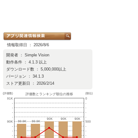
情報取得日 ： 2026/8/6
開発者 ：
Simple Vision
動作条件 ： 4.1.3 以上
ダウンロード数 ： 5,000,000以上
バージョン ： 34.1.3
ストア更新日 ： 2026/2/14
(評価数)
(順位)
評価数とランキング順位の推移
91K
0
-
-
-
-
-
-
-
-
90K
90K
90K
90K
90K
90K
89.9K
89.9K
89.9K
89.9K
90K
500
-
-
-
-
-
-