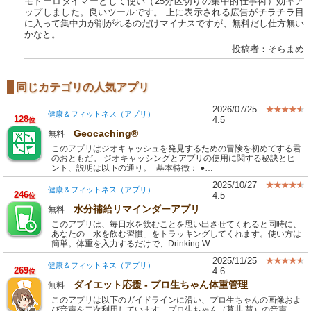
モドーロタイマーとして使い（25分区切りの集中的仕事術）効率ア
ップしました。良いツールです。 上に表示される広告がチラチラ目
に入って集中力が削がれるのだけマイナスですが、無料だし仕方無い
かなと。
投稿者：そらまめ
同じカテゴリの人気アプリ
2026/07/25
健康＆フィットネス（アプリ）
128
4.5
位
Geocaching®
無料
このアプリはジオキャッシュを発見するための冒険を初めてする君
のおともだ。 ジオキャッシングとアプリの使用に関する秘訣とヒ
ント、説明は以下の通り。 基本特徴： ●…
2025/10/27
健康＆フィットネス（アプリ）
246
4.5
位
水分補給リマインダーアプリ
無料
このアプリは、毎日水を飲むことを思い出させてくれると同時に、
あなたの「水を飲む習慣」をトラッキングしてくれます。使い方は
簡単。体重を入力するだけで、Drinking W…
2025/11/25
健康＆フィットネス（アプリ）
269
4.6
位
ダイエット応援 - プロ生ちゃん体重管理
無料
このアプリは以下のガイドラインに沿い、プロ生ちゃんの画像およ
び音声を二次利用しています。プロ生ちゃん（暮井 慧）の音声