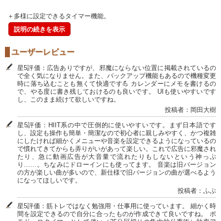
＋多様に設定できるタイマー機能。
説明の続きを表示
ユーザーレビュー
星5評価：広告ありですが、邪魔にならない位置に掲載されているの
で全く気になりません。また、バックアップ機能もあるので機種変更
時に落ち込むことも無くて快適です💪 カレンダーにメモを書けるの
で、やる度に書き残しておけるのも良いです。 UIも使いやすいです
し、このまま続けて欲しいですね。
投稿者：岡田大樹
星5評価：HIIT系の中で圧倒的に使いやすいです。まず日本語です
し、設定も操作も簡単・簡潔なので初心者に親しみやすく、かつ複雑
にしたければ細かくメニューや音楽を設定できるようになっているの
で慣れてきてからも弄りがいがあって楽しい。これで広告に邪魔され
たり、急に動画広告が大音量で流れたりもしないという神っぷ
り……。ちなみにドローインにも使ってます。 音楽は旧バージョン
の方が楽しい曲が多いので、新仕様で旧バージョンの曲が選べるよう
になってほしいです。
投稿者：ふぶ
星5評価：筋トレではなく勉強用・仕事用に使っています。 細かく時
間を設定できるので自分に合ったものが作成できて良いですね。 ポ