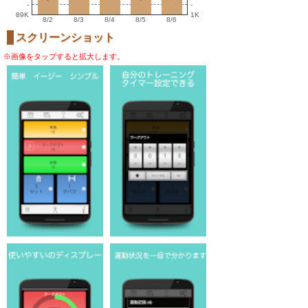
-
-
89K
1K
8/2
8/3
8/4
8/5
8/6
スクリーンショット
※画像をタップすると拡大します。