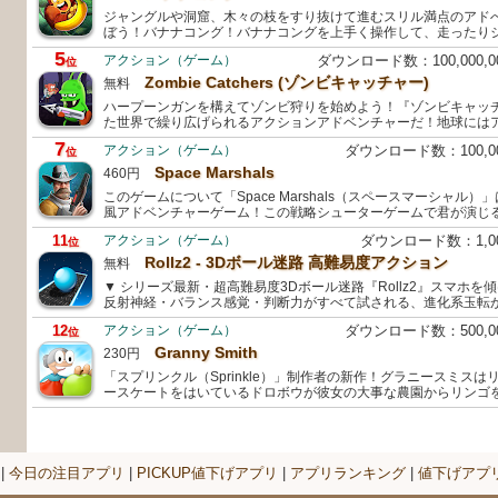
ジャングルや洞窟、木々の枝をすり抜けて進むスリル満点のアド
ぼう！バナナコング！バナナコングを上手く操作して、走ったり
5
アクション（ゲーム）
ダウンロード数：100,000,
位
Zombie Catchers (ゾンビキャッチャー)
無料
ハープーンガンを構えてゾンビ狩りを始めよう！『ゾンビキャッ
た世界で繰り広げられるアクションアドベンチャーだ！地球には
7
アクション（ゲーム）
ダウンロード数：100,
位
Space Marshals
460円
このゲームについて「Space Marshals（スペースマーシャル
風アドベンチャーゲーム！この戦略シューターゲームで君が演じ
11
アクション（ゲーム）
ダウンロード数：1,0
位
Rollz2 - 3Dボール迷路 高難易度アクション
無料
▼ シリーズ最新・超高難易度3Dボール迷路『Rollz2』スマホ
反射神経・バランス感覚・判断力がすべて試される、進化系玉転
12
アクション（ゲーム）
ダウンロード数：500,
位
Granny Smith
230円
「スプリンクル（Sprinkle）」制作者の新作！グラニースミス
ースケートをはいているドロボウが彼女の大事な農園からリンゴ
|
今日の注目アプリ
|
PICKUP値下げアプリ
|
アプリランキング
|
値下げアプ