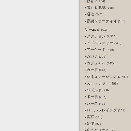
▸教育
(1,174)
▸旅行＆地域
(285)
▸通信
(249)
▸音楽＆オーディオ
(553)
ゲーム
(9,691)
▸アクション
(1,575)
▸アドベンチャー
(598)
▸アーケード
(319)
▸カジノ
(291)
▸カジュアル
(742)
▸カード
(341)
▸シミュレーション
(1,457)
▸ストラテジー
(469)
▸パズル
(2,089)
▸ボード
(295)
▸レース
(483)
▸ロールプレイング
(791)
▸言葉
(126)
▸音楽
(92)
▸音楽＆リズム
(23)