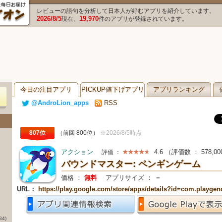
レビューの語句を分析して日本人が好むアプリを紹介しています。
2026/8/5
19,970
現在、
件のアプリが登録されています。
今日の注目アプリ
PICKUP値下げアプリ
アプリランキング
@AndroLion_apps
RSS
807位
（前回 800位）
※2026/8/5時点
アクション
4.6
（評価数 ：
578,00
評価 ：
バウンドマスター: ペンギンゲーム
価格 ：
無料
アプリサイズ ：
－
URL：
https://play.google.com/store/apps/details?id=com.playgen
84)