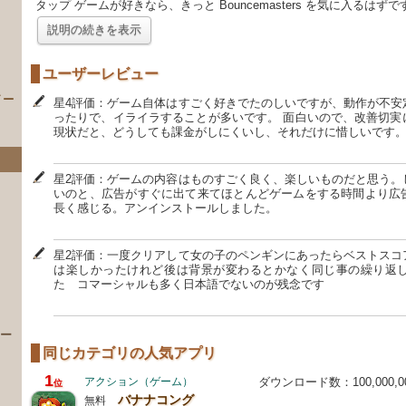
タップ ゲームが好きなら、きっと Bouncemasters を気に入るはずです
説明の続きを表示
ユーザーレビュー
イー
星4評価：ゲーム自体はすごく好きでたのしいですが、動作が不安
ったりで、イライラすることが多いです。 面白いので、改善切実にお
現状だと、どうしても課金がしにくいし、それだけに惜しいです
星2評価：ゲームの内容はものすごく良く、楽しいものだと思う。
いのと、広告がすぐに出て来てほとんどゲームをする時間より広
長く感じる。アンインストールしました。
星2評価：一度クリアして女の子のペンギンにあったらベストスコ
は楽しかったけれど後は背景が変わるとかなく同じ事の繰り返
）
た コマーシャルも多く日本語でないのが残念です
 ー
同じカテゴリの人気アプリ
1
アクション（ゲーム）
ダウンロード数：100,000,
位
バナナコング
無料