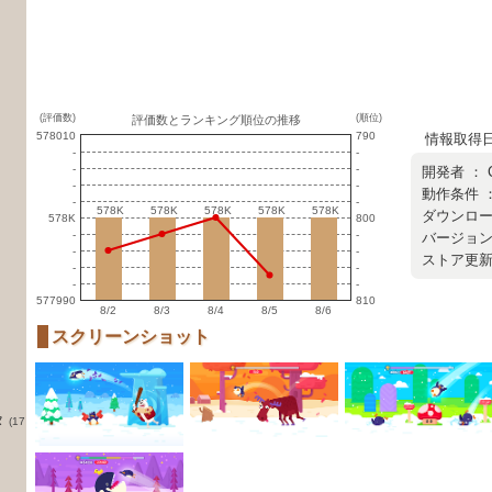
(評価数)
(順位)
評価数とランキング順位の推移
578010
790
情報取得日 ：
-
-
-
-
開発者 ：
-
-
動作条件 ：
-
-
578K
578K
578K
578K
578K
578K
578K
578K
578K
578K
ダウンロード数
578K
800
-
-
バージョン ：
-
-
ストア更新日 
-
-
-
-
577990
810
8/2
8/3
8/4
8/5
8/6
スクリーンショット
タ
(17