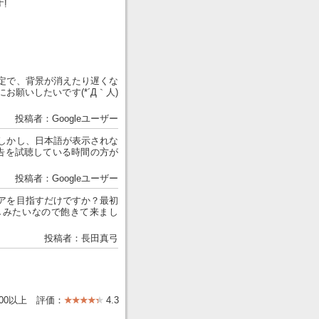
!
定で、背景が消えたり遅くな
願いしたいです(*´Д｀人)
。
投稿者：Googleユーザー
しかし、日本語が表示されな
告を試聴している時間の方が
投稿者：Googleユーザー
アを目指すだけですか？最初
しみたいなので飽きて来まし
投稿者：長田真弓
000以上 評価：
4.3