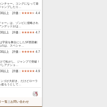
べンチャー。コングになって遊
ジャンプしたり…
000以上 評価：
4.4
チャー』は、ゾンビに侵略され
アンデッドがは…
000以上 評価：
4.7
）」は宇宙を舞台にしたSF西部劇
るのは、スペシャ…
00以上 評価：
4.7
を傾けて転がし、ジャンプで突破！
がしアクショ…
000以上 評価：
4.9
はリンゴが大好き、だけどローラ
を盗もうとして…
リ一覧
|
お問い合わせ