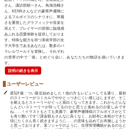
さん、諏訪部順一さん、鳥海浩輔さ
ん、KENNさんなどの豪華声優陣に
よるフルボイスのシナリオに、華麗
さを重視したグラフィックや音楽を
添えて、プレイヤーの皆様に臨場感
あふれる恋愛体験を提供しておりま
す。特殊な能力を持つ美術学部の女
子大学生であるあなたは、数多のパ
ラレルワールドを冒険し、それぞれ
の世界の中で「彼」とめぐり会い、あなたたちの物語を描いていきま
す。
説明の続きを表示
ユーザーレビュー
星5評価：つい最近始めました！他の方もレビューしてる通り、最初
のストーリーがコミカルでややとっつきにくい感じはしますが、そこ
を耐えるとストーリーがぐっと面白くなってきます。これからどんな
しんどいストーリーが待ってるのかと思うと進めるのが楽しみです
ね……！イラストもとても美麗で、豪華声優陣様のフルボイスがとて
も有り難いです♡課金額もそんなに高くなく、お財布に余裕ができた
頃にたくさん長く続きますように……の意味も込めてお布施しようか
と思っております。某ソシャゲのように、生理管理機能があるのもと