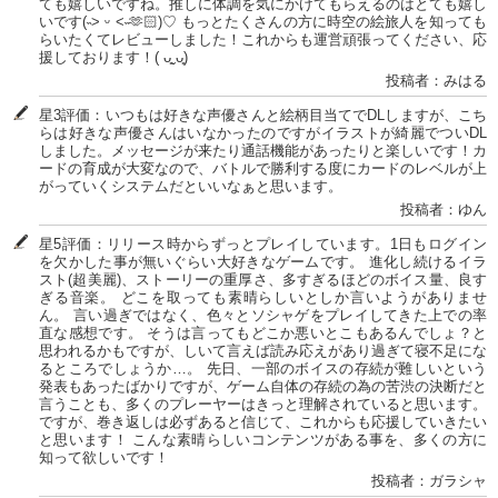
ても嬉しいですね。推しに体調を気にかけてもらえるのはとても嬉し
いです(˵˃ ᵕ ˂˵🫶🏻)♡ もっとたくさんの方に時空の絵旅人を知っても
らいたくてレビューしました！これからも運営頑張ってください、応
援しております！( ᴗ͈ˬᴗ͈)
投稿者：みはる
星3評価：いつもは好きな声優さんと絵柄目当てでDLしますが、こち
らは好きな声優さんはいなかったのですがイラストが綺麗でついDL
しました。メッセージが来たり通話機能があったりと楽しいです！カ
ードの育成が大変なので、バトルで勝利する度にカードのレベルが上
がっていくシステムだといいなぁと思います。
投稿者：ゆん
星5評価：リリース時からずっとプレイしています。1日もログイン
を欠かした事が無いぐらい大好きなゲームです。 進化し続けるイラ
スト(超美麗)、ストーリーの重厚さ、多すぎるほどのボイス量、良す
ぎる音楽。 どこを取っても素晴らしいとしか言いようがありませ
ん。 言い過ぎではなく、色々とソシャゲをプレイしてきた上での率
直な感想です。 そうは言ってもどこか悪いとこもあるんでしょ？と
思われるかもですが、しいて言えば読み応えがあり過ぎて寝不足にな
るところでしょうか…。 先日、一部のボイスの存続が難しいという
発表もあったばかりですが、ゲーム自体の存続の為の苦渋の決断だと
言うことも、多くのプレーヤーはきっと理解されていると思います。
ですが、巻き返しは必ずあると信じて、これからも応援していきたい
と思います！ こんな素晴らしいコンテンツがある事を、多くの方に
知って欲しいです！
投稿者：ガラシャ