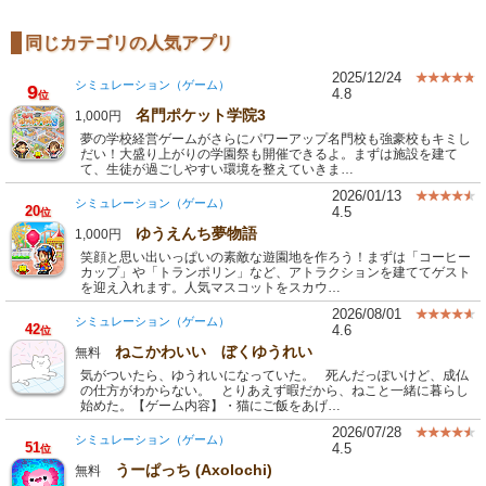
同じカテゴリの人気アプリ
2025/12/24
シミュレーション（ゲーム）
9
4.8
位
名門ポケット学院3
1,000円
夢の学校経営ゲームがさらにパワーアップ名門校も強豪校もキミし
だい！大盛り上がりの学園祭も開催できるよ。まずは施設を建て
て、生徒が過ごしやすい環境を整えていきま…
2026/01/13
シミュレーション（ゲーム）
20
4.5
位
ゆうえんち夢物語
1,000円
笑顔と思い出いっぱいの素敵な遊園地を作ろう！まずは「コーヒー
カップ」や「トランポリン」など、アトラクションを建ててゲスト
を迎え入れます。人気マスコットをスカウ…
2026/08/01
シミュレーション（ゲーム）
42
4.6
位
ねこかわいい ぼくゆうれい
無料
気がついたら、ゆうれいになっていた。 死んだっぽいけど、成仏
の仕方がわからない。 とりあえず暇だから、ねこと一緒に暮らし
始めた。【ゲーム内容】・猫にご飯をあげ…
2026/07/28
シミュレーション（ゲーム）
51
4.5
位
うーぱっち (Axolochi)
無料