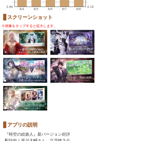
-
-
3.9K
4.1K
8/4
8/5
8/6
8/7
8/8
スクリーンショット
※画像をタップすると拡大します。
アプリの説明
『時空の絵旅人』新バージョン好評
配信中！平川大輔さん、立花慎之介