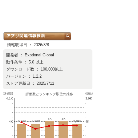
情報取得日 ： 2026/8/8
開発者 ：
Exptional Global
動作条件 ： 5.0 以上
ダウンロード数 ： 100,000以上
バージョン ： 1.2.2
ストア更新日 ： 2025/7/11
(評価数)
(順位)
評価数とランキング順位の推移
4.1K
3.9K
-
-
-
-
-
-
-
-
4K
4K
4K
4K
3,990
3,990
3,990
3,990
3,990
3,990
4K
4K
-
-
-
-
-
-