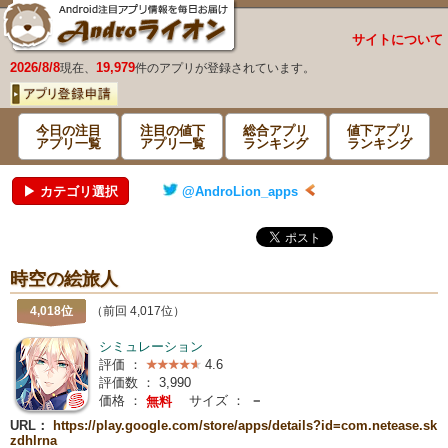
サイトについて
2026/8/8
19,979
現在、
件のアプリが登録されています。
今日の注目
注目の値下
総合アプリ
値下アプリ
アプリ一覧
アプリ一覧
ランキング
ランキング
▶ カテゴリ選択
@AndroLion_apps
時空の絵旅人
4,018位
（前回 4,017位）
シミュレーション
評価 ：
4.6
評価数 ：
3,990
価格 ：
サイズ ：
－
無料
URL：
https://play.google.com/store/apps/details?id=com.netease.sk
zdhlrna