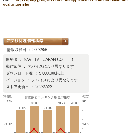
ocal.nttransfer
情報取得日 ： 2026/8/6
開発者 ：
NAVITIME JAPAN CO., LTD.
動作条件 ： デバイスにより異なります
ダウンロード数 ： 5,000,000以上
バージョン ： デバイスにより異なります
ストア更新日 ： 2026/7/23
(評価数)
(順位)
評価数とランキング順位の推移
79K
5K
78.9K
78.9K
78.9K
78.9K
78.9K
78.9K
-
-
78.8K
78.8K
78.8K
78.8K
-
-
-
-
-
-
78.5K
6.5K
-
-
-
-