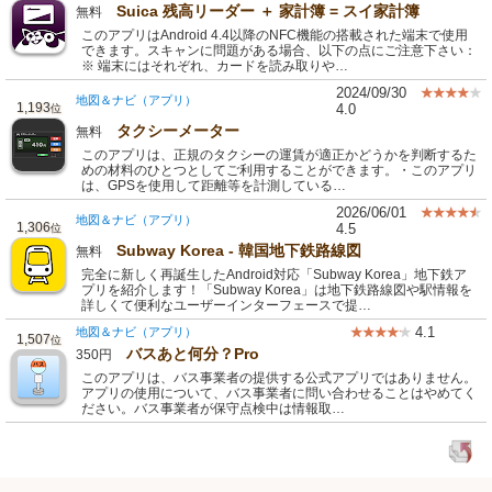
Suica 残高リーダー ＋ 家計簿 = スイ家計簿
無料
このアプリはAndroid 4.4以降のNFC機能の搭載された端末で使用
できます。スキャンに問題がある場合、以下の点にご注意下さい：
※ 端末にはそれぞれ、カードを読み取りや…
2024/09/30
地図＆ナビ（アプリ）
1,193
4.0
位
タクシーメーター
無料
このアプリは、正規のタクシーの運賃が適正かどうかを判断するた
めの材料のひとつとしてご利用することができます。・このアプリ
は、GPSを使用して距離等を計測している…
2026/06/01
地図＆ナビ（アプリ）
1,306
4.5
位
Subway Korea - 韓国地下鉄路線図
無料
完全に新しく再誕生したAndroid対応「Subway Korea」地下鉄ア
プリを紹介します！「Subway Korea」は地下鉄路線図や駅情報を
詳しくて便利なユーザーインターフェースで提…
4.1
地図＆ナビ（アプリ）
1,507
位
バスあと何分？Pro
350円
このアプリは、バス事業者の提供する公式アプリではありません。
アプリの使用について、バス事業者に問い合わせることはやめてく
ださい。バス事業者が保守点検中は情報取…