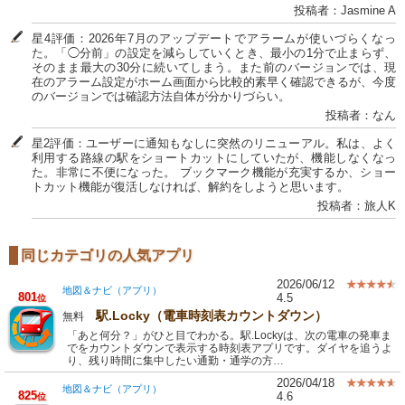
投稿者：Jasmine A
星4評価：2026年7月のアップデートでアラームが使いづらくなっ
た。「◯分前」の設定を減らしていくとき、最小の1分で止まらず、
そのまま最大の30分に続いてしまう。また前のバージョンでは、現
在のアラーム設定がホーム画面から比較的素早く確認できるが、今度
のバージョンでは確認方法自体が分かりづらい。
投稿者：なん
星2評価：ユーザーに通知もなしに突然のリニューアル。私は、よく
利用する路線の駅をショートカットにしていたが、機能しなくなっ
た。非常に不便になった。 ブックマーク機能が充実するか、ショー
トカット機能が復活しなければ、解約をしようと思います。
投稿者：旅人K
同じカテゴリの人気アプリ
2026/06/12
地図＆ナビ（アプリ）
801
4.5
位
駅.Locky（電車時刻表カウントダウン）
無料
「あと何分？」がひと目でわかる。駅.Lockyは、次の電車の発車ま
でをカウントダウンで表示する時刻表アプリです。ダイヤを追うよ
り、残り時間に集中したい通勤・通学の方…
2026/04/18
地図＆ナビ（アプリ）
825
4.6
位