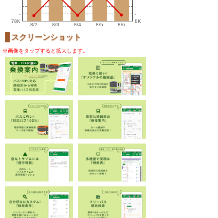
-
-
-
-
78K
8K
8/2
8/3
8/4
8/5
8/6
スクリーンショット
※画像をタップすると拡大します。