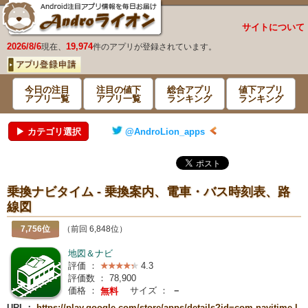
サイトについて
2026/8/6
19,974
現在、
件のアプリが登録されています。
今日の注目
注目の値下
総合アプリ
値下アプリ
アプリ一覧
アプリ一覧
ランキング
ランキング
▶ カテゴリ選択
@AndroLion_apps
乗換ナビタイム - 乗換案内、電車・バス時刻表、路
線図
7,756位
（前回 6,848位）
地図＆ナビ
評価 ：
4.3
評価数 ：
78,900
価格 ：
サイズ ：
－
無料
URL：
https://play.google.com/store/apps/details?id=com.navitime.l