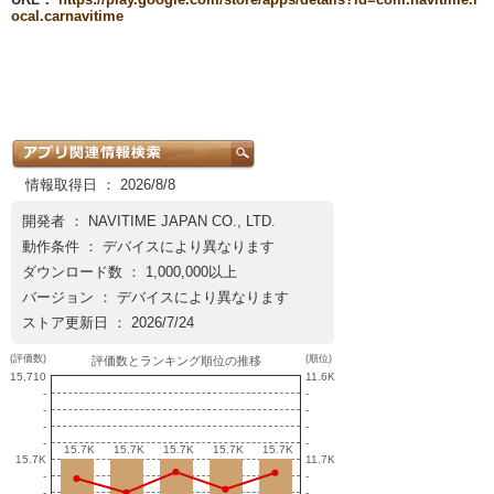
ocal.carnavitime
情報取得日 ： 2026/8/8
開発者 ：
NAVITIME JAPAN CO., LTD.
動作条件 ： デバイスにより異なります
ダウンロード数 ： 1,000,000以上
バージョン ： デバイスにより異なります
ストア更新日 ： 2026/7/24
(評価数)
(順位)
評価数とランキング順位の推移
15,710
11.6K
-
-
-
-
-
-
-
-
15.7K
15.7K
15.7K
15.7K
15.7K
15.7K
15.7K
15.7K
15.7K
15.7K
15.7K
11.7K
-
-
-
-