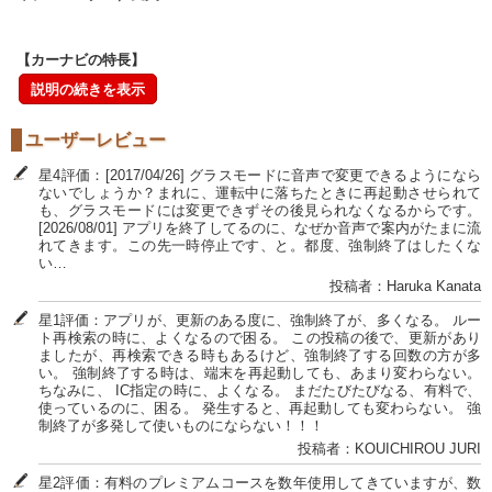
【カーナビの特長】
説明の続きを表示
ユーザーレビュー
星4評価：[2017/04/26] グラスモードに音声で変更できるようになら
ないでしょうか？まれに、運転中に落ちたときに再起動させられて
も、グラスモードには変更できずその後見られなくなるからです。
[2026/08/01] アプリを終了してるのに、なぜか音声で案内がたまに流
れてきます。この先一時停止です、と。都度、強制終了はしたくな
い…
投稿者：Haruka Kanata
星1評価：アプリが、更新のある度に、強制終了が、多くなる。 ルー
ト再検索の時に、よくなるので困る。 この投稿の後で、更新があり
ましたが、再検索できる時もあるけど、強制終了する回数の方が多
い。 強制終了する時は、端末を再起動しても、あまり変わらない。
ちなみに、 IC指定の時に、よくなる。 まだたびたびなる、有料で、
使っているのに、困る。 発生すると、再起動しても変わらない。 強
制終了が多発して使いものにならない！！！
投稿者：KOUICHIROU JURI
星2評価：有料のプレミアムコースを数年使用してきていますが、数