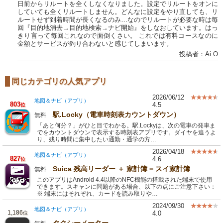
日前からリルートを全くしなくなりました。設定でリルートをオンに
していても全くリルートしません。どんなに設定をやり直しても、リ
ルートせず到着時間が長くなるのみ…なのでリルートが必要な時は毎
回『目的地消去→目的地検索→ナビ開始』をしなおしています。はっ
きり言って毎回これなので面倒くさい。 これでは有料コースなのに
金額とサービスが釣り合わないと感じてしまいます。
投稿者：Ai O
同じカテゴリの人気アプリ
2026/06/12
地図＆ナビ（アプリ）
803
4.5
位
駅.Locky（電車時刻表カウントダウン）
無料
「あと何分？」がひと目でわかる。駅.Lockyは、次の電車の発車ま
でをカウントダウンで表示する時刻表アプリです。ダイヤを追うよ
り、残り時間に集中したい通勤・通学の方…
2026/04/18
地図＆ナビ（アプリ）
827
4.6
位
Suica 残高リーダー ＋ 家計簿 = スイ家計簿
無料
このアプリはAndroid 4.4以降のNFC機能の搭載された端末で使用
できます。スキャンに問題がある場合、以下の点にご注意下さい：
※ 端末にはそれぞれ、カードを読み取りや…
2024/09/30
地図＆ナビ（アプリ）
1,186
4.0
位
タクシーメーター