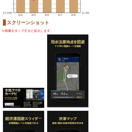
-
-
-
-
15,690
11.8K
8/4
8/5
8/6
8/7
8/8
スクリーンショット
※画像をタップすると拡大します。