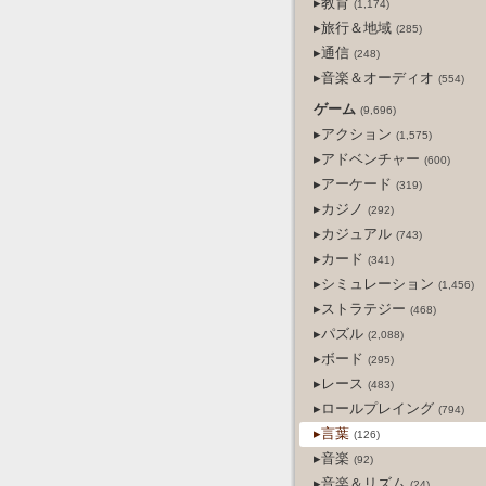
▸教育
(1,174)
▸旅行＆地域
(285)
▸通信
(248)
▸音楽＆オーディオ
(554)
ゲーム
(9,696)
▸アクション
(1,575)
▸アドベンチャー
(600)
▸アーケード
(319)
▸カジノ
(292)
▸カジュアル
(743)
▸カード
(341)
▸シミュレーション
(1,456)
▸ストラテジー
(468)
▸パズル
(2,088)
▸ボード
(295)
▸レース
(483)
▸ロールプレイング
(794)
▸言葉
(126)
▸音楽
(92)
▸音楽＆リズム
(24)