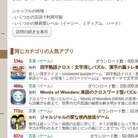
シャッフルの特徴：
- いくつかの言語で利用可能
- いくつかの難易度レベル（イージー、ミディアム、ハード）
説明の続きを表示
イー
同じカテゴリの人気アプリ
134
言葉（ゲーム）
ダウンロード数：500,
位
四字熟語クロス：文字消しパズル、漢字の脳トレ
無料
新しい漢字クイズ・crossword puzzleゲーム「四字熟語クロ
単語ゲーム」が登場！このワードゲームは、word サーチで文字
488
言葉（ゲーム）
ダウンロード数：100,000,
位
Words of Wonders:単語のクロスワード型パズル
無料
）
クロスワード型パズルゲーム・Words of Wonders (WOW) 
ら語彙力を鍛えて、世界の七不思議の秘密を解き明かす旅に出発
772
言葉（ゲーム）
ダウンロード数：10,
位
 ー
ジャルジャルの変な校内放送ゲーム
無料
操作は超シンプル！福徳のお題に対して、キミが後藤となって答
中力が問われるぞ！無限に続くピンの嵐にどこまでついていける
837
言葉（ゲーム）
ダウンロード数：50,000,
位