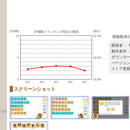
(評価数)
(順位)
評価数とランキング順位の推移
10
16.4K
情報取得日 ：
-
-
-
-
開発者 ：
-
-
動作条件 ：
-
-
ダウンロード
5
16.5K
-
-
バージョン ：
-
-
ストア更新日 
-
-
-
-
0
16.6K
8/3
8/4
8/5
8/6
8/7
スクリーンショット
タ
(17