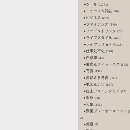
▸ツール
(1,541)
▸ニュース＆雑誌
(96)
▸ビジネス
(285)
▸ファイナンス
(246)
▸フード＆ドリンク
(73)
▸ライフスタイル
(440)
▸ライブラリ＆デモ
(13)
▸仕事効率化
(890)
▸自動車
(33)
▸健康＆フィットネス
(342)
▸写真
(430)
▸書籍＆参考書
(257)
▸地図＆ナビ
(197)
▸住まい＆インテリア
(21)
▸医療
(86)
▸天気
(242)
▸動画プレーヤー＆エディ
3)
▸美容
(8)