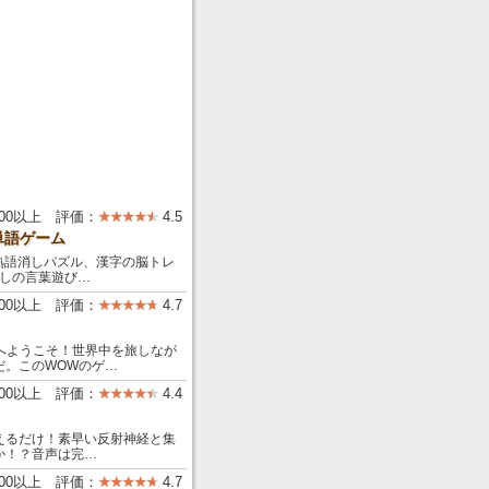
000以上 評価：
4.5
単語ゲーム
ス：熟語消しパズル、漢字の脳トレ
消しの言葉遊び…
000以上 評価：
4.7
の世界へようこそ！世界中を旅しなが
だ。このWOWのゲ…
000以上 評価：
4.4
えるだけ！素早い反射神経と集
か！？音声は完…
000以上 評価：
4.7