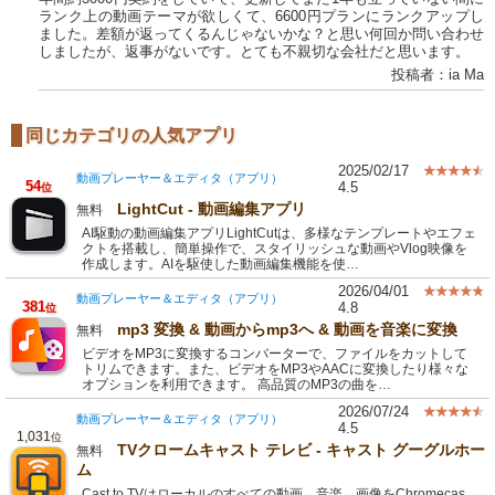
ランク上の動画テーマが欲しくて、6600円プランにランクアップし
ました。差額が返ってくるんじゃないかな？と思い何回か問い合わせ
しましたが、返事がないです。とても不親切な会社だと思います。
投稿者：ia Ma
同じカテゴリの人気アプリ
2025/02/17
動画プレーヤー＆エディタ（アプリ）
54
4.5
位
LightCut - 動画編集アプリ
無料
AI駆動の動画編集アプリLightCutは、多様なテンプレートやエフェ
クトを搭載し、簡単操作で、スタイリッシュな動画やVlog映像を
作成します。AIを駆使した動画編集機能を使…
2026/04/01
動画プレーヤー＆エディタ（アプリ）
381
4.8
位
mp3 変換 & 動画からmp3へ & 動画を音楽に変換
無料
ビデオをMP3に変換するコンバーターで、ファイルをカットして
トリムできます。また、ビデオをMP3やAACに変換したり様々な
オプションを利用できます。 高品質のMP3の曲を…
2026/07/24
動画プレーヤー＆エディタ（アプリ）
4.5
1,031
位
TVクロームキャスト テレビ - キャスト グーグルホー
無料
ム
Cast to TVはローカルのすべての動画、音楽、画像をChromecas