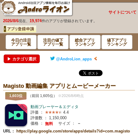
サイトについて
2026/8/6
19,974
現在、
件のアプリが登録されています。
今日の注目
注目の値下
総合アプリ
値下アプリ
アプリ一覧
アプリ一覧
ランキング
ランキング
▶ カテゴリ選択
@AndroLion_apps
Magisto 動画編集 アプリとムービーメーカー
1,603位
（前回 1,605位）
※2026/8/6時点
動画プレーヤー＆エディタ
評価 ：
4.4
評価数 ：
1,150,000
価格 ：
サイズ ：
－
無料
URL：
https://play.google.com/store/apps/details?id=com.magisto