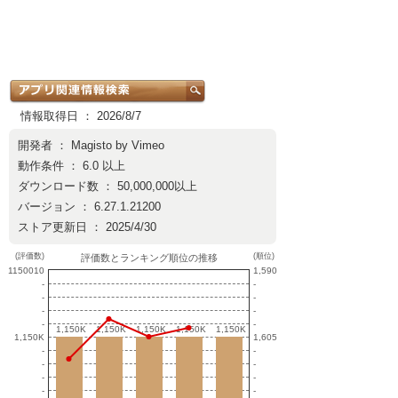
情報取得日 ： 2026/8/7
開発者 ：
Magisto by Vimeo
動作条件 ： 6.0 以上
ダウンロード数 ： 50,000,000以上
バージョン ： 6.27.1.21200
ストア更新日 ： 2025/4/30
(評価数)
(順位)
評価数とランキング順位の推移
1150010
1,590
-
-
-
-
-
-
-
-
1,150K
1,150K
1,150K
1,150K
1,150K
1,150K
1,150K
1,150K
1,150K
1,150K
1,150K
1,605
-
-
-
-
-
-
-
-