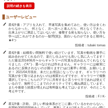
説明の続きを表示
ユーザーレビュー
星4評価：アプリを入れて、早速写真を集めてみた。使い方は全くわ
からなかった。 何となく、次へ次へと進んだら、何となくできた。
出来上がりに満足してはいないが、修整する術も知らない。使い方を
学べば(これができるのか⋯疑問(笑))、面白いものができると期待し
★4つ
投稿者：tubaki tomas
星4評価：結構長い間無料で使い続けています。写真や動画を勝手に
組み合わせてくれるので、楽だし仕上がりも良いし気に入ってます！
ただ最近2014/06月〜からギャラリーの写真を読み込んでくれなくな
りました╭(°A°`)╮選べなければ作れません、ギャラリーには確実に
あるのに反映されないのが困ります(つд⊂)素早い対処、お願いしま
す！ 2021/04月現在、未だにお世話になっています。 ギャラリーの
写真が全て取り込まれないのは相変わらずですが、ギャラリーで複数
選択してからこちらのアプリに共有すると言うやり方であれば使えて
いるので、無料でここまでのクオリティですし概ね満足しています。
また今後使う頻度が増えれば有料版も考えてはいますが、今のところ
考え中です。
投稿者：F.I K-
星1評価：詐欺。 詳しい料金体系がどこに書いているかわからない。
年間約3000円契約をしていて、更新してまだ1年も立っていない間に