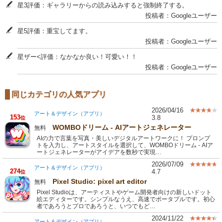
星3評価：ギャラリーからの読み込みすると強制終了する。
投稿者：Googleユーザー
星5評価：重宝してます。
投稿者：Googleユーザー
星ザー<評価：なかなか良い！可愛い！！
投稿者：Googleユーザー
同じカテゴリの人気アプリ
2026/04/16
アート＆デザイン（アプリ）
153
3.8
位
WOMBOドリーム - AIアートジェネレーター
無料
AIの力で言葉を写真・美しいデジタルアートワークに！ プロンプ
トを入力し、アートスタイルを選択して、WOMBOドリーム - AIア
ートジェネレーターがアイデアを数秒で実現…
2026/07/09
アート＆デザイン（アプリ）
274
4.7
位
Pixel Studio: pixel art editor
無料
Pixel Studioは、アーティストやゲーム開発者向けの新しいドット
絵エディターです。シンプルなうえ、高速でポータブルです。初心
者であろうとプロであろうと、いつでもど…
2024/11/22
アート＆デザイン（アプリ）