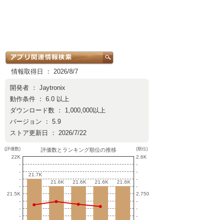
情報取得日 ： 2026/8/7
開発者 ：
Jaytronix
動作条件 ： 6.0 以上
ダウンロード数 ： 1,000,000以上
バージョン ： 5.9
ストア更新日 ： 2026/7/22
(評価数)
(順位)
評価数とランキング順位の推移
22K
2.6K
-
-
-
-
21.7K
21.7K
-
-
21.6K
21.6K
21.6K
21.6K
21.6K
21.6K
21.6K
21.6K
-
-
21.5K
2,750
-
-
-
-
-
-