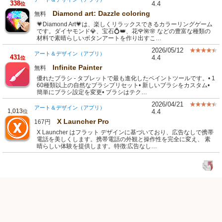
338
4.4
位
Diamond art: Dazzle coloring
無料
💗Diamond Art💗は、楽しくリラックスできるカラーリングゲーム
です。ダイヤモンド💎、宝石💍👑、花🌹🌺🌸 などの豊富な種類の
材料で素晴らしいボタンアートを作り出すこ…
2026/05/12
アート＆デザイン（アプリ）
431
4.4
位
Infinite Painter
無料
優れたブラシ - タブレットで最も進化したペイントツールです。• 1
60種類以上の自然なブラシプリセット• 新しいブラシをカスタム•
簡単にブラシ設定を変更• ブラシはテク…
2026/04/21
アート＆デザイン（アプリ）
1,013
4.4
位
X Launcher Pro
167円
X Launcher はフラット デザインに基づいており、広告なしで携帯
電話を美しくします。携帯電話の外観と操作性を完全に変え、 素
晴らしい体験を提供します。特徴:広告なし…