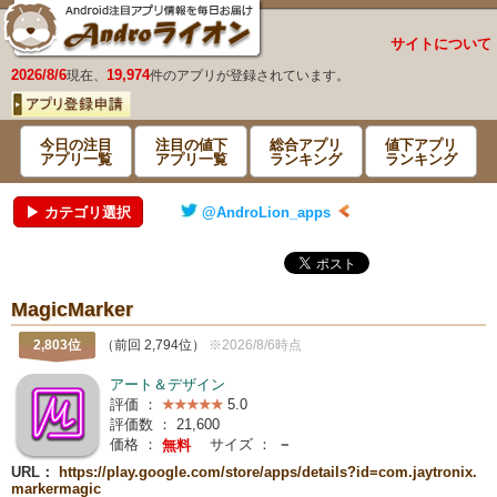
サイトについて
2026/8/6
19,974
現在、
件のアプリが登録されています。
今日の注目
注目の値下
総合アプリ
値下アプリ
アプリ一覧
アプリ一覧
ランキング
ランキング
▶ カテゴリ選択
@AndroLion_apps
MagicMarker
2,803位
（前回 2,794位）
※2026/8/6時点
アート＆デザイン
評価 ：
5.0
評価数 ：
21,600
価格 ：
サイズ ：
－
無料
URL：
https://play.google.com/store/apps/details?id=com.jaytronix.
markermagic