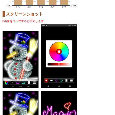
-
-
21K
2.9K
8/3
8/4
8/5
8/6
8/7
スクリーンショット
※画像をタップすると拡大します。