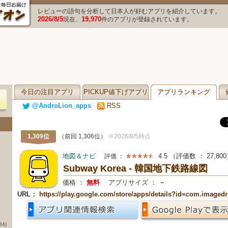
レビューの語句を分析して日本人が好むアプリを紹介しています。
2026/8/5
19,970
現在、
件のアプリが登録されています。
今日の注目アプリ
PICKUP値下げアプリ
アプリランキング
@AndroLion_apps
RSS
1,309位
（前回 1,306位）
※2026/8/5時点
地図＆ナビ
4.5
（評価数 ：
27,800
評価 ：
Subway Korea - 韓国地下鉄路線図
価格 ：
無料
アプリサイズ ：
－
URL：
https://play.google.com/store/apps/details?id=com.imaged
84)