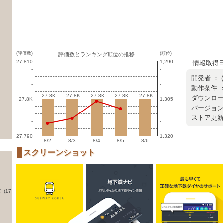
(評価数)
(順位)
評価数とランキング順位の推移
27,810
1,290
情報取得日 ：
-
-
-
-
開発者 ：
-
-
動作条件 ：
-
-
27.8K
27.8K
27.8K
27.8K
27.8K
27.8K
27.8K
27.8K
27.8K
27.8K
ダウンロード
27.8K
1,305
-
-
バージョン ：
-
-
ストア更新日 
-
-
-
-
27,790
1,320
8/2
8/3
8/4
8/5
8/6
スクリーンショット
タ
(17