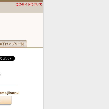
このサイトについて
値下げアプリ一覧
）
rome.jihachul