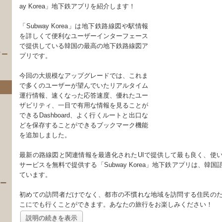
ay Korea」地下鉄アプリを紹介します！
「Subway Korea」は地下鉄路線図や駅情報
を詳しくて便利なユーザーインターフェース
で提供している韓国の最高の地下鉄路線図ア
イー
プリです。
今回の大規模なアップグレードでは、これま
で多くのユーザーが望んでいたリアルタイム
運行情報、速くなった応答速度、優れたユー
ザビリティ、一目で有用な情報を見ることが
できるDashboard、よく行くルートと出口な
どを保存することができるブックマーク機能
を追加しました。
）
最新の路線図と関連情報を最適化されたUIで提供して最も良く、使
サービスを無料で提供する「Subway Korea」地下鉄アプリは、韓
ています。
 ー
初めての訪問者だけでなく、都市の不慣れな地域を訪問する住民の
こにでも行くことができます。あなたの旅行をお楽しみください！
説明の続きを表示