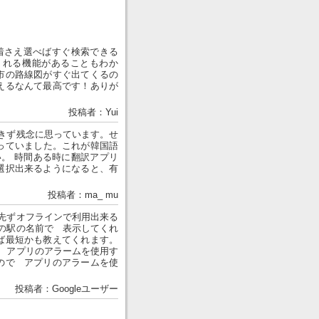
着さえ選べばすぐ検索できる
くれる機能があることもわか
市の路線図がすぐ出てくるの
えるなんて最高です！ありが
投稿者：Yui
きず残念に思っています。せ
になっていました。これが韓国語
い。 時間ある時に翻訳アプリ
選択出来るようになると、有
投稿者：ma_ mu
先ずオフラインで利用出来る
の駅の名前で 表示してくれ
ば最短かも教えてくれます。
 アプリのアラームを使用す
ので アプリのアラームを使
投稿者：Googleユーザー