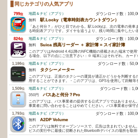
同じカテゴリの人気アプリ
799
地図＆ナビ（アプリ）
ダウンロード数：100,
位
駅.Locky（電車時刻表カウントダウン）
無料
「あと何分？」がひと目でわかる。駅.Lockyは、次の電車の発
る時刻表アプリです。ダイヤを追うより、残り時間に集中したい
824
地図＆ナビ（アプリ）
ダウンロード数：100,
位
Suica 残高リーダー ＋ 家計簿 = スイ家計簿
無料
このアプリはAndroid 4.4以降のNFC機能の搭載された端末で
る場合、以下の点にご注意下さい：※ 端末にはそれぞれ、カード
1,186
地図＆ナビ（アプリ）
ダウンロード数：50,
位
タクシーメーター
無料
このアプリは、正規のタクシーの運賃が適正かどうかを判断する
用することができます。・このアプリは、GPSを使用して距離等
1,509
地図＆ナビ（アプリ）
ダウンロード数：1,0
位
バスあと何分？Pro
350円
このアプリは、バス事業者の提供する公式アプリではありません
事業者に問い合わせることはやめてください。バス事業者が保守
1,793
地図＆ナビ（アプリ）
ダウンロード数：100,
位
A2DP Volume
無料
このアプリは無料でオープンソースで、広告は含まれていません
ビスの実行中に最後に切断されたBluetoothデバイスの場所を取