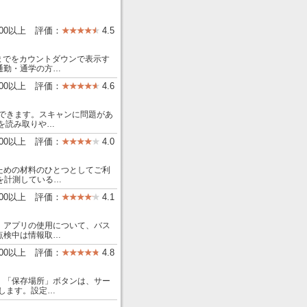
000以上 評価：
4.5
車までをカウントダウンで表示す
通勤・通学の方…
000以上 評価：
4.6
使用できます。スキャンに問題があ
を読み取りや…
000以上 評価：
4.0
ための材料のひとつとしてご利
を計測している…
00以上 評価：
4.1
。アプリの使用について、バス
点検中は情報取…
000以上 評価：
4.8
。「保存場所」ボタンは、サー
得します。設定…