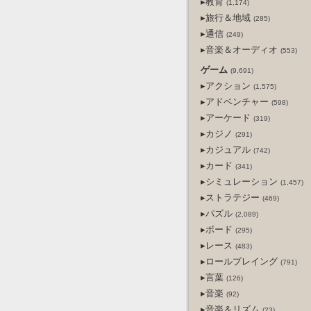
▸教育
(1,174)
▸旅行＆地域
(285)
▸通信
(249)
▸音楽＆オーディオ
(553)
ゲーム
(9,691)
▸アクション
(1,575)
▸アドベンチャー
(598)
▸アーケード
(319)
▸カジノ
(291)
▸カジュアル
(742)
▸カード
(341)
▸シミュレーション
(1,457)
▸ストラテジー
(469)
▸パズル
(2,089)
▸ボード
(295)
▸レース
(483)
▸ロールプレイング
(791)
▸言葉
(126)
▸音楽
(92)
▸音楽＆リズム
(23)