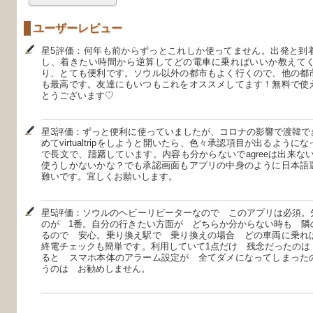
ユーザーレビュー
星5評価：何年も前からずっとこれしか使ってません。出発と到
し、着きたい時間から逆算してどの電車に乗ればいいか教えて
り、とても便利です。ソウル以外の都市もよく行くので、他の都
も最高です。友達にもいつもこれをオススメしてます！無料で使
とうございます♡
星3評価：ずっと便利に使っていましたが、コロナの影響で渡韓で
めてvirtualtripをしようと開いたら、色々承認項目が出るよう
で長文で、躊躇しています。内容も分からないでagreeは出来な
使うしかないかな？でも承認画面もアプリの中身のように日本語
難いです。宜しくお願いします。
星5評価：ソウルのヘビーリピーターなので このアプリは必須。
のが 1番。自分の行きたい方面が どちらか分からない時も 隣
るので 安心。乗り換え駅で 乗り換えの場合 どの車両に乗れ
終電チェックも簡単です。利用していて1点だけ 残念だったのは
ると スマホ本体のアラーム設定が 全てダメになってしまった
うのは お勧めしません。