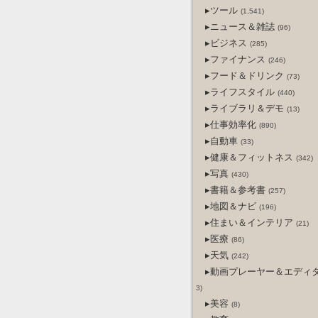
▸ツール
(1,541)
▸ニュース＆雑誌
(96)
▸ビジネス
(285)
▸ファイナンス
(246)
▸フード＆ドリンク
(73)
▸ライフスタイル
(440)
▸ライブラリ＆デモ
(13)
▸仕事効率化
(890)
▸自動車
(33)
▸健康＆フィットネス
(342)
▸写真
(430)
▸書籍＆参考書
(257)
▸地図＆ナビ
(196)
▸住まい＆インテリア
(21)
▸医療
(86)
▸天気
(242)
▸動画プレーヤー＆エディ
3)
▸美容
(8)