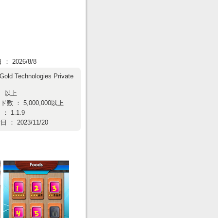
 2026/8/8
iGold Technologies Private
： 以上
数 ： 5,000,000以上
 1.1.9
： 2023/11/20