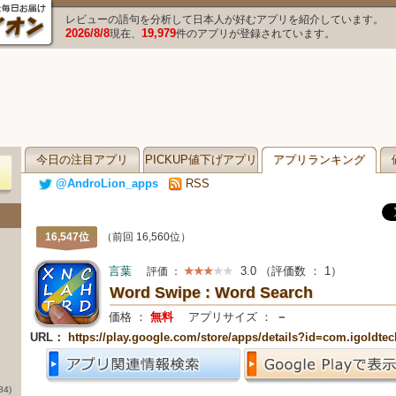
レビューの語句を分析して日本人が好むアプリを紹介しています。
2026/8/8
19,979
現在、
件のアプリが登録されています。
今日の注目アプリ
PICKUP値下げアプリ
アプリランキング
@AndroLion_apps
RSS
16,547位
（前回 16,560位）
言葉
3.0
（評価数 ：
1
）
評価 ：
Word Swipe : Word Search
価格 ：
無料
アプリサイズ ：
－
URL：
https://play.google.com/store/apps/details?id=com.igoldte
84)