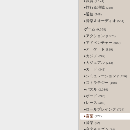
▸教育
(1,174)
▸旅行＆地域
(285)
▸通信
(248)
▸音楽＆オーディオ
(554)
ゲーム
(9,698)
▸アクション
(1,575)
▸アドベンチャー
(600)
▸アーケード
(319)
▸カジノ
(292)
▸カジュアル
(743)
▸カード
(341)
▸シミュレーション
(1,456)
▸ストラテジー
(468)
▸パズル
(2,089)
▸ボード
(295)
▸レース
(483)
▸ロールプレイング
(794)
▸言葉
(127)
▸音楽
(92)
▸音楽＆リズム
(24)