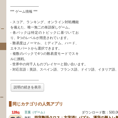
---------------------------
*** ゲーム情報 ***
- スコア、ランキング、オンライン対戦機能
を備えた、唯一無二の単語探しゲーム。
イー
- 各パックは特定のトピックに基づいてお
り、9つのレベルが用意されています。
- 難易度はノーマル、ミディアム、ハード、
エキスパートから選択できます。
- 複数のパックで4つの難易度モードでスキ
ルに挑戦。
- 世界中の何千人ものプレイヤーと競い合います。
- 対応言語：英語、スペイン語、フランス語、ドイツ語、イタリア語
---------------------------
）
説明の続きを表示
 ー
同じカテゴリの人気アプリ
128
言葉（ゲーム）
ダウンロード数：500,
位
四字熟語クロス：文字消しパズル、漢字の脳トレ
無料