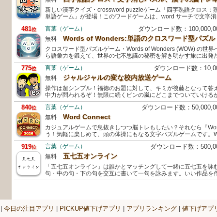
新しい漢字クイズ・crossword puzzleゲーム「四字熟語クロ
単語ゲーム」が登場！このワードゲームは、word サーチで文字
481
言葉（ゲーム）
ダウンロード数：100,000,
位
Words of Wonders:単語のクロスワード型パズル
無料
クロスワード型パズルゲーム・Words of Wonders (WOW) 
ら語彙力を鍛えて、世界の七不思議の秘密を解き明かす旅に出発
775
言葉（ゲーム）
ダウンロード数：10,
位
ジャルジャルの変な校内放送ゲーム
無料
操作は超シンプル！福徳のお題に対して、キミが後藤となって答
中力が問われるぞ！無限に続くピンの嵐にどこまでついていける
840
言葉（ゲーム）
ダウンロード数：50,000,
位
Word Connect
無料
カジュアルゲームで息抜きしつつ脳トレもしたい？それなら『Word 
う！気軽に楽しめて、頭の体操にもなる文字パズルゲームです。Word
919
言葉（ゲーム）
ダウンロード数：500,
位
五七五オンライン
無料
「五七五オンライン」は誰かとマッチングして一緒に五七五を詠
句・中の句・下の句を交互に書いて一句を詠みます。いい作品を
|
今日の注目アプリ
|
PICKUP値下げアプリ
|
アプリランキング
|
値下げアプ