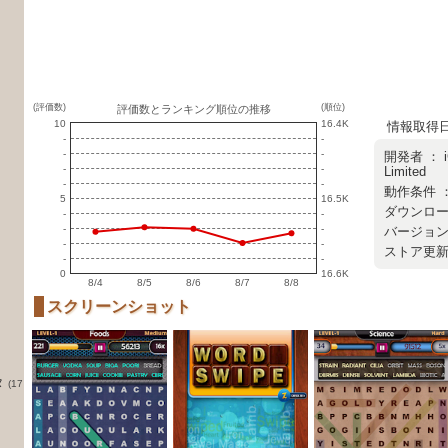
(評価数)
(順位)
評価数とランキング順位の推移
10
16.4K
情報取得日 ：
-
-
-
-
開発者 ：
-
-
Limited
-
-
動作条件 
5
16.5K
ダウンロード
-
-
-
-
バージョン ：
-
-
ストア更新日 
-
-
0
16.6K
8/4
8/5
8/6
8/7
8/8
スクリーンショット
タ
(17