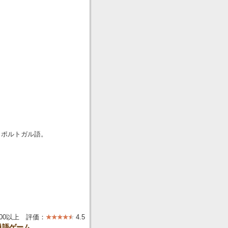
、ポルトガル語。
000以上 評価：
4.5
単語ゲーム