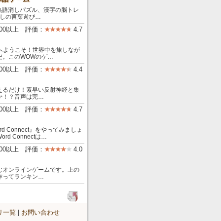
ス：熟語消しパズル、漢字の脳トレ
消しの言葉遊び…
000以上 評価：
4.7
の世界へようこそ！世界中を旅しなが
だ。このWOWのゲ…
000以上 評価：
4.4
えるだけ！素早い反射神経と集
か！？音声は完…
000以上 評価：
4.7
Connect』をやってみましょ
 Connectは…
000以上 評価：
4.0
むオンラインゲームです。上の
作ってランキン…
リ一覧
|
お問い合わせ