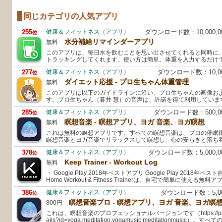
同じカテゴリの人気アプリ
255
健康＆フィットネス（アプリ）
ダウンロード数：10,000,
位
水分補給リマインダーアプリ
無料
このアプリは、毎日水を飲むことを思い出させてくれると同時に
トラッキングしてくれます。使い方は簡単。体重を入力するだけで、Dr
277
健康＆フィットネス（アプリ）
ダウンロード数：10,
位
ダイエット応援 - プロ生ちゃん体重管理
無料
このアプリは以下のガイドラインに沿い、プロ生ちゃんの画像お
す。プロ生ちゃん（暮井 慧）の音声は、許諾を得て利用していま
285
健康＆フィットネス（アプリ）
ダウンロード数：500,
位
瞑想音楽 - 瞑想アプリ、ヨガ 音楽、ヨガ瞑想
無料
これは無料の瞑想アプリです。すべての瞑想音楽は、プロの催眠
瞑想音楽とヨガ音楽でリラックスして瞑想し、心の安らぎと落ち
378
健康＆フィットネス（アプリ）
ダウンロード数：5,000,
位
Keep Trainer - Workout Log
無料
・ Google Play 2018年ベストアプリ Google Play 2018年ベスト
Home Workout & Fitness Trainerは、自宅で簡単に使える無料
386
健康＆フィットネス（アプリ）
ダウンロード数：5,0
位
瞑想音楽プロ - 瞑想アプリ、ヨガ 音楽、ヨガ瞑
800円
これは、瞑想音楽のプロフェッショナルバージョンです（https://play.googl
ails?id=yoga.meditation.yogamusic.meditationmusic）。