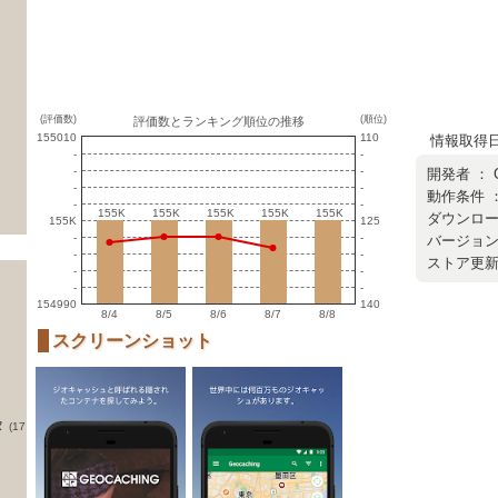
(評価数)
(順位)
評価数とランキング順位の推移
155010
110
情報取得日 ：
-
-
-
-
開発者 ：
-
-
動作条件 ：
-
-
155K
155K
155K
155K
155K
155K
155K
155K
155K
155K
ダウンロード
155K
125
-
-
バージョン ：
-
-
ストア更新日 
-
-
-
-
154990
140
8/4
8/5
8/6
8/7
8/8
スクリーンショット
タ
(17