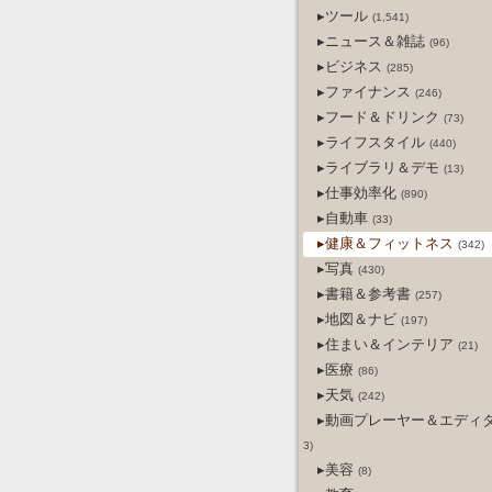
▸ツール
(1,541)
▸ニュース＆雑誌
(96)
▸ビジネス
(285)
▸ファイナンス
(246)
▸フード＆ドリンク
(73)
▸ライフスタイル
(440)
▸ライブラリ＆デモ
(13)
▸仕事効率化
(890)
▸自動車
(33)
▸健康＆フィットネス
(342)
▸写真
(430)
▸書籍＆参考書
(257)
▸地図＆ナビ
(197)
▸住まい＆インテリア
(21)
▸医療
(86)
▸天気
(242)
▸動画プレーヤー＆エディ
3)
▸美容
(8)