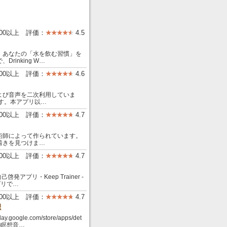
000以上 評価：
4.5
、あなたの「水を飲む習慣」を
inking W…
000以上 評価：
4.6
よび音声を二次利用していま
す。本アプリ以…
000以上 評価：
4.7
術師によって作られています。
着きを見つけま…
000以上 評価：
4.7
自己啓発アプリ・Keep Trainer -
アプリで…
00以上 評価：
4.7
想
e.com/store/apps/det
すべての瞑想音…