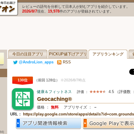
レビューの語句を分析して日本人が好むアプリを紹介しています。
2026/8/7
19,978
現在、
件のアプリが登録されています。
今日の注目アプリ
PICKUP値下げアプリ
アプリランキング
@AndroLion_apps
RSS
130位
（前回 128位）
※2026/8/7時点
健康＆フィットネス
4.5
（評価数 
評価 ：
Geocaching®
価格 ：
無料
アプリサイズ ：
－
URL：
https://play.google.com/store/apps/details?id=com.ground
84)