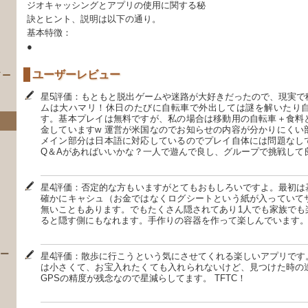
ジオキャッシングとアプリの使用に関する秘
訣とヒント、説明は以下の通り。
基本特徴：
●
ユーザーレビュー
イー
星5評価：もともと脱出ゲームや迷路が大好きだったので、現実で
ムは大ハマリ！休日のたびに自転車で外出しては謎を解いたり
す。基本プレイは無料ですが、私の場合は移動用の自転車＋食料
金していますw 運営が米国なのでお知らせの内容が分かりにくい
メイン部分は日本語に対応しているのでプレイ自体には問題なし
Q＆Aがあればいいかな？一人で遊んで良し、グループで挑戦して
星4評価：否定的な方もいますがとてもおもしろいですよ。最初は
確かにキャシュ（お金ではなくログシートという紙が入っていて
無いこともあります。でもたくさん隠されてあり1人でも家族でも
）
ると隠す側にもなれます。手作りの容器を作って楽しんでいます
 ー
星4評価：散歩に行こうという気にさせてくれる楽しいアプリです
は小さくて、お宝入れたくても入れられないけど、見つけた時の
GPSの精度が残念なので星減らしてます。 TFTC！