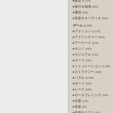
▸教育
(1,174)
▸旅行＆地域
(285)
▸通信
(248)
▸音楽＆オーディオ
(554)
ゲーム
(9,696)
▸アクション
(1,575)
▸アドベンチャー
(600)
▸アーケード
(319)
▸カジノ
(292)
▸カジュアル
(743)
▸カード
(341)
▸シミュレーション
(1,456)
▸ストラテジー
(468)
▸パズル
(2,088)
▸ボード
(295)
▸レース
(483)
▸ロールプレイング
(794)
▸言葉
(126)
▸音楽
(92)
▸音楽＆リズム
(24)