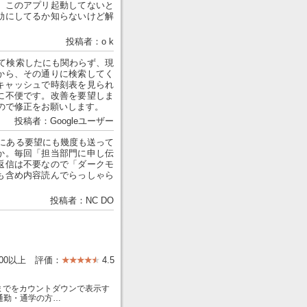
。このアプリ起動してないと
効にしてるか知らないけど解
投稿者：o k
て検索したにも関わらず、現
から、その通りに検索してく
前はキャッシュで時刻表を見られ
に不便です。改善を要望しま
ですので修正をお願いします。
投稿者：Googleユーザー
にある要望にも幾度も送って
か。毎回「担当部門に申し伝
返信は不要なので「ダークモ
も含め内容読んでらっしゃら
投稿者：NC DO
000以上 評価：
4.5
車までをカウントダウンで表示す
通勤・通学の方…