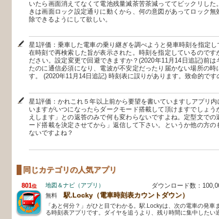
いたら画面消えてなくて電池残量滅茶苦茶減っててビックリした
きは画面ロック設定通りに動くから、何の意図があってロック無
除できるようにして欲しい。
星1評価：乗車した電車の乗り継ぎを調べようと発車時刻を指定し
在時刻で再検索した旨が表示された。時刻を指定しているのです
ださい。設定変更で回避できますか？(2020年11月14日追記)
たのに通信必須になり、電波が不安定だったり届かない場所の時
す。 (2020年11月14日追記) 時刻表に誤りがあります。致命的
星1評価：かれこれ５年以上前から要望を書いていますしアプリ内
いますがいつになったらダークモード搭載して頂けますでしょう
えします」との返答のみで何も変わらないですよね。定型文での
ード搭載を決定させてから」返信して下さい。というか他の方の
ないですよね？
同じカテゴリの人気アプリ
801
地図＆ナビ（アプリ）
ダウンロード数：100,
位
駅.Locky（電車時刻表カウントダウン）
無料
「あと何分？」がひと目でわかる。駅.Lockyは、次の電車の発
る時刻表アプリです。ダイヤを追うより、残り時間に集中したい