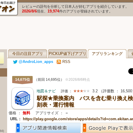
レビューの語句を分析して日本人が好むアプリを紹介しています。
2026/8/6
19,974
現在、
件のアプリが登録されています。
今日の注目アプリ
PICKUP値下げアプリ
アプリランキング
@AndroLion_apps
RSS
14,675位
（前回 14,695位）
※2026/8/6時点
地図＆ナビ
3.2
（評価数 ：
16,500
評価 ：
駅探★乗換案内 バスを含む乗り換え検
刻表・運行情報
価格 ：
無料
アプリサイズ ：
－
URL：
https://play.google.com/store/apps/details?id=com.ekitan.a
84)