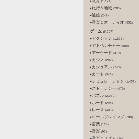
▸教育
(1,174)
▸旅行＆地域
(285)
▸通信
(248)
▸音楽＆オーディオ
(552)
ゲーム
(9,697)
▸アクション
(1,577)
▸アドベンチャー
(600)
▸アーケード
(319)
▸カジノ
(292)
▸カジュアル
(743)
▸カード
(340)
▸シミュレーション
(1,457)
▸ストラテジー
(470)
▸パズル
(2,089)
▸ボード
(295)
▸レース
(483)
▸ロールプレイング
(790)
▸言葉
(126)
▸音楽
(92)
▸音楽＆リズム
(24)