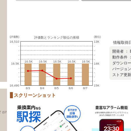
(評価数)
(順位)
評価数とランキング順位の推移
16,510
13K
情報取得日 ：
-
-
-
-
開発者 ：
-
-
動作条件 ：
-
-
16.5K
16.5K
16.5K
16.5K
16.5K
16.5K
16.5K
16.5K
16.5K
16.5K
ダウンロード
16.5K
14K
-
-
バージョン ：
-
-
ストア更新日 
-
-
-
-
16,490
15K
8/3
8/4
8/5
8/6
8/7
スクリーンショット
タ
(17