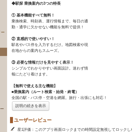
◆駅探 乗換案内の3つの特長
① 基本機能すべて無料！
乗換検索、時刻表、運行情報まで、毎日の通
勤・通学に欠かせない機能を無料で提供！
イー
② 直感的で使いやすい！
駅名やバス停を入力するだけ。地図検索や現
在地からの案内もスムーズ。
③ 必要な情報だけを見やすく表示！
シンプルでわかりやすい画面設計。迷わず情
報にたどり着けます。
【無料で使える主な機能】
）
■乗換案内（ルート検索・始発・終電）
全国の駅・バス停・空港を網羅。旅行・出張にも対応！
説明の続きを表示
 ー
ユーザーレビュー
星1評価：このアプリ画面ロックまでの時間設定無視してロックし