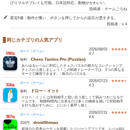
びりマルチプレイも可能。日本語対応。動物がかわいい。
投稿者：チームごろね
星3評価：動作が重い、ボタンを押してからの反応が悪すぎる。
投稿者：s 4
同じカテゴリの人気アプリ
2026/08/03
ボード（ゲーム）
192
4.7
位
Chess Tactics Pro (Puzzles)
無料
あらゆるレベルに対応したチェスパズルの膨大なコレクションで、
チェスが上達しましょう！この戦術トレーナーでは、3つの異なる
モードで練習できます。- 毎日のパズルを…
2026/07/23
ボード（ゲーム）
316
4.3
位
ドロー・イット
無料
ドロー・イット は対戦相手と競い合う楽しくて病みつきになるゲ
ームです。 制限時間内に出来るだけ多くの物体を描いて対戦相手
を打ち負かすために、とにかく素早く描く…
2026/07/31
ボード（ゲーム）
367
4.6
位
droidShimax
300円
超強力な思考ルーチンを搭載したリバーシアプリです。レベル8以