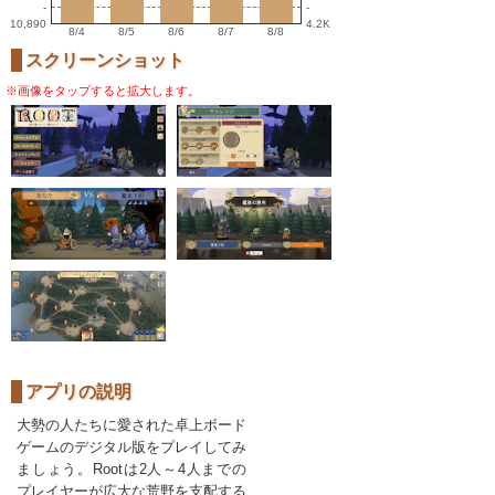
-
-
10,890
4.2K
8/4
8/5
8/6
8/7
8/8
スクリーンショット
※画像をタップすると拡大します。
アプリの説明
大勢の人たちに愛された卓上ボード
ゲームのデジタル版をプレイしてみ
ましょう。Rootは2人～4人までの
プレイヤーが広大な荒野を支配する