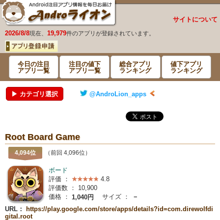
サイトについて
2026/8/8
19,979
現在、
件のアプリが登録されています。
今日の注目
注目の値下
総合アプリ
値下アプリ
アプリ一覧
アプリ一覧
ランキング
ランキング
▶ カテゴリ選択
@AndroLion_apps
Root Board Game
4,094位
（前回 4,096位）
ボード
評価 ：
4.8
評価数 ：
10,900
価格 ：
サイズ ：
－
1,040円
URL：
https://play.google.com/store/apps/details?id=com.direwolfdi
gital.root