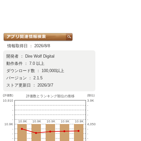
情報取得日 ： 2026/8/8
開発者 ：
Dire Wolf Digital
動作条件 ： 7.0 以上
ダウンロード数 ： 100,000以上
バージョン ： 2.1.5
ストア更新日 ： 2026/3/7
(評価数)
(順位)
評価数とランキング順位の推移
10,910
3.9K
-
-
-
-
-
-
-
-
10.9K
10.9K
10.9K
10.9K
10.9K
10.9K
10.9K
10.9K
10.9K
10.9K
10.9K
4,050
-
-
-
-
-
-