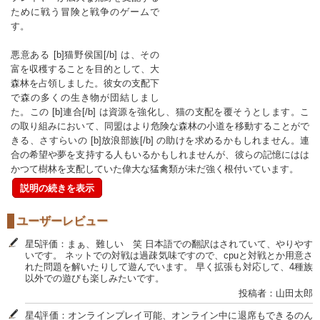
ために戦う冒険と戦争のゲームで
す。
悪意ある [b]猫野侯国[/b] は、その
富を収穫することを目的として、大
森林を占領しました。彼女の支配下
で森の多くの生き物が団結しまし
た。この [b]連合[/b] は資源を強化し、猫の支配を覆そうとします。こ
の取り組みにおいて、同盟はより危険な森林の小道を移動することがで
きる、さすらいの [b]放浪部族[/b] の助けを求めるかもしれません。連
合の希望や夢を支持する人もいるかもしれませんが、彼らの記憶にはは
かつて樹林を支配していた偉大な猛禽類が未だ強く根付いています。
説明の続きを表示
ユーザーレビュー
星5評価：まぁ、難しい 笑 日本語での翻訳はされていて、やりやす
いです。 ネットでの対戦は過疎気味ですので、cpuと対戦とか用意さ
れた問題を解いたりして遊んでいます。 早く拡張も対応して、4種族
以外での遊びも楽しみたいです。
投稿者：山田太郎
星4評価：オンラインプレイ可能、オンライン中に退席もできるのん