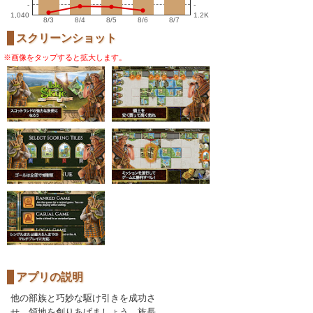
-
-
1,040
1.2K
8/3
8/4
8/5
8/6
8/7
スクリーンショット
※画像をタップすると拡大します。
アプリの説明
他の部族と巧妙な駆け引きを成功さ
せ、領地を創りあげましょう。族長