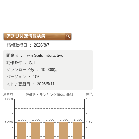
情報取得日 ： 2026/8/7
開発者 ：
Twin Sails Interactive
動作条件 ： 以上
ダウンロード数 ： 10,000以上
バージョン ： 106
ストア更新日 ： 2026/5/11
(評価数)
(順位)
評価数とランキング順位の推移
1,060
1K
-
-
-
-
-
-
-
-
1,050
1,050
1,050
1,050
1,050
1,050
1,050
1,050
1,050
1,050
1,050
1.1K
-
-
-
-
-
-