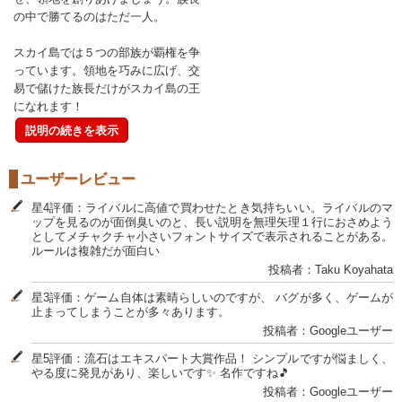
の中で勝てるのはただ一人。
スカイ島では５つの部族が覇権を争
っています。領地を巧みに広げ、交
易で儲けた族長だけがスカイ島の王
になれます！
説明の続きを表示
ユーザーレビュー
星4評価：ライバルに高値で買わせたとき気持ちいい。ライバルのマ
ップを見るのが面倒臭いのと、長い説明を無理矢理１行におさめよう
としてメチャクチャ小さいフォントサイズで表示されることがある。
ルールは複雑だが面白い
投稿者：Taku Koyahata
星3評価：ゲーム自体は素晴らしいのですが、 バグが多く、ゲームが
止まってしまうことが多々あります。
投稿者：Googleユーザー
星5評価：流石はエキスパート大賞作品！ シンプルですが悩ましく、
やる度に発見があり、楽しいです✨ 名作ですね🎵
投稿者：Googleユーザー