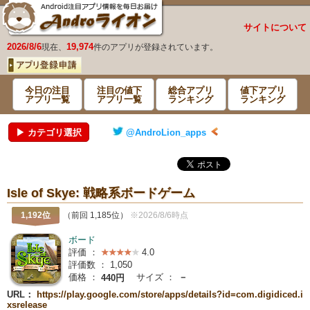
サイトについて
2026/8/6
19,974
現在、
件のアプリが登録されています。
今日の注目
注目の値下
総合アプリ
値下アプリ
アプリ一覧
アプリ一覧
ランキング
ランキング
▶ カテゴリ選択
@AndroLion_apps
Isle of Skye: 戦略系ボードゲーム
1,192位
（前回 1,185位）
※2026/8/6時点
ボード
評価 ：
4.0
評価数 ：
1,050
価格 ：
サイズ ：
－
440円
URL：
https://play.google.com/store/apps/details?id=com.digidiced.i
xsrelease