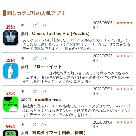
同じカテゴリの人気アプリ
2026/08/03
ボード（ゲーム）
195
4.7
位
Chess Tactics Pro (Puzzles)
無料
あらゆるレベルに対応したチェスパズルの膨大なコレクションで、
チェスが上達しましょう！この戦術トレーナーでは、3つの異なる
モードで練習できます。- 毎日のパズルを…
2026/07/23
ボード（ゲーム）
321
4.3
位
ドロー・イット
無料
ドロー・イット は対戦相手と競い合う楽しくて病みつきになるゲ
ームです。 制限時間内に出来るだけ多くの物体を描いて対戦相手
を打ち負かすために、とにかく素早く描く…
2026/07/31
ボード（ゲーム）
370
4.6
位
droidShimax
300円
超強力な思考ルーチンを搭載したリバーシアプリです。レベル8以
上はおそらくだれも勝てないかも勝てるのであればおそらくあなた
は世界チャンピオンクラスの強さを持って…
2024/08/04
ボード（ゲーム）
646
4.6
位
対局タイマー ( 囲碁、長期 )
無料