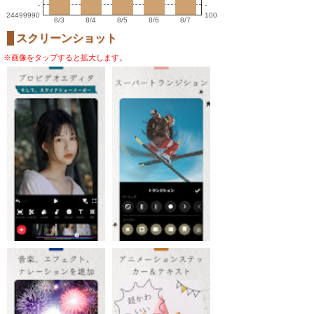
-
-
24499990
100
8/3
8/4
8/5
8/6
8/7
スクリーンショット
※画像をタップすると拡大します。