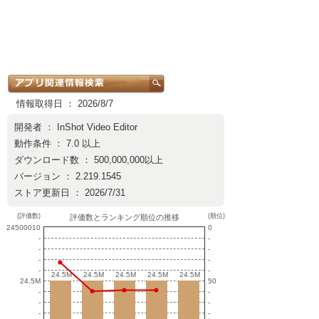
情報取得日 ： 2026/8/7
開発者 ：
InShot Video Editor
動作条件 ： 7.0 以上
ダウンロード数 ： 500,000,000以上
バージョン ： 2.219.1545
ストア更新日 ： 2026/7/31
(評価数)
(順位)
評価数とランキング順位の推移
24500010
0
-
-
-
-
-
-
-
-
24.5M
24.5M
24.5M
24.5M
24.5M
24.5M
24.5M
24.5M
24.5M
24.5M
24.5M
50
-
-
-
-
-
-