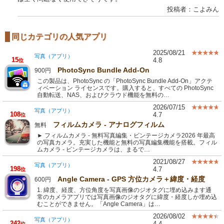
投稿者：こよみん
同じカテゴリの人気アプリ
2025/08/21
写真（アプリ）
15
4.8
位
PhotoSync Bundle Add-On
900円
この製品は、PhotoSync の「PhotoSync Bundle Add-On」アクテ
ィベーション ライセンスです。購入すると、すべての PhotoSync
自動転送、NAS、およびクラウド機能を無料の…
2026/07/15
写真（アプリ）
108
4.7
位
フィルムカメラ - アナログフィルム
無料
► フィルムカメラ - 無料写真編集・ビンテージカメラ2026 年最高
の写真カメラ。充実した機能と無料の写真編集機能を搭載。フィル
ムカメラ - ビンテージカメラは、まるで…
2021/08/27
写真（アプリ）
198
4.7
位
Angle Camera - GPS 方位カメラ＋緯度・経度
600円
1. 緯度、経度、方位角度を写真画像のジオタグに埋め込みます通
常のカメラアプリでは写真画像のジオタグに緯度・経度しか埋め込
むことができません。「Angle Camera」は…
2026/08/02
写真（アプリ）
242
4.4
位