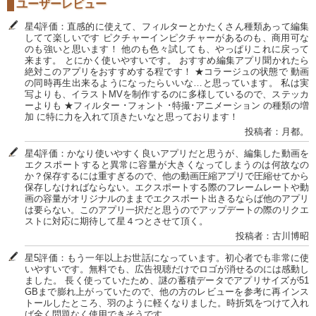
ユーザーレビュー
星4評価：直感的に使えて、フィルターとかたくさん種類あって編集
してて楽しいです ピクチャーインピクチャーがあるのも、商用可な
のも強いと思います！ 他のも色々試しても、やっぱりこれに戻って
来ます。 とにかく使いやすいです。 おすすめ編集アプリ聞かれたら
絶対このアプリをおすすめする程です！ ★コラージュの状態で 動画
の同時再生出来るようになったらいいな…と思っています。 私は実
写よりも、イラストMVを制作するのに多様しているので、ステッカ
ーよりも ★フィルター ･フォント ･特撮･アニメーション の種類の増
加 に特に力を入れて頂きたいなと思っております！
投稿者：月都。
星4評価：かなり使いやすく良いアプリだと思うが、編集した動画を
エクスポートすると異常に容量が大きくなってしまうのは何故なの
か？保存するには重すぎるので、他の動画圧縮アプリで圧縮せてから
保存しなければならない。エクスポートする際のフレームレートや動
画の容量がオリジナルのままでエクスポート出きるならば他のアプリ
は要らない。このアプリ一択だと思うのでアップデートの際のリクエ
ストに対応に期待して星４つとさせて頂く。
投稿者：古川博昭
星5評価：もう一年以上お世話になっています。初心者でも非常に使
いやすいです。無料でも、広告視聴だけでロゴが消せるのには感動し
ました。 長く使っていたため、謎の蓄積データでアプリサイズが51
GBまで膨れ上がっていたので、他の方のレビューを参考に再インス
トールしたところ、羽のように軽くなりました。時折気をつけて入れ
ば全く問題なく使用できそうです。