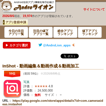
サイトについて
2026/8/6
19,974
現在、
件のアプリが登録されています。
今日の注目
注目の値下
総合アプリ
値下アプリ
アプリ一覧
アプリ一覧
ランキング
ランキング
▶ カテゴリ選択
@AndroLion_apps
InShot - 動画編集＆動画作成＆動画加工
59位
（前回 59位）
※2026/8/6時点
写真
評価 ：
4.8
評価数 ：
24,500,000
価格 ：
サイズ ：
－
無料
URL：
https://play.google.com/store/apps/details?id=com.camerasid
eas.instashot