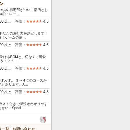
ン
帰宅部がついに部活とし
●①トレー…
000以上 評価：
4.5
、あなたの連打力を測定します！
躍！ゲームの練…
000以上 評価：
4.6
数泣けるBGMと、切なくて可愛
ゃう！？？…
000以上 評価：
4.5
それぞれ、３〜４つのコースか
能もあります。A…
000以上 評価：
4.8
ラスト付きで状況がわかりやす
い！Speci…
リ一覧
|
お問い合わせ