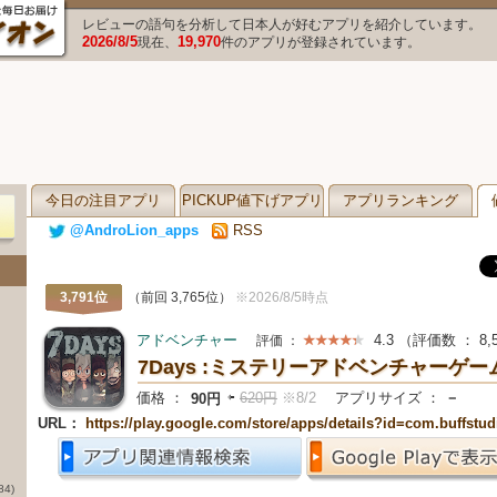
レビューの語句を分析して日本人が好むアプリを紹介しています。
2026/8/5
19,970
現在、
件のアプリが登録されています。
今日の注目アプリ
PICKUP値下げアプリ
アプリランキング
@AndroLion_apps
RSS
3,791位
（前回 3,765位）
※2026/8/5時点
アドベンチャー
4.3
（評価数 ：
8,
評価 ：
7Days :ミステリーアドベンチャーゲー
価格 ：
⇦
620円
※8/2
アプリサイズ ：
－
90円
URL：
https://play.google.com/store/apps/details?id=com.buffstu
84)