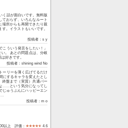
いく話が面白いです。無料版
しておらず、いろんなルート
た場所からも再開できたり親
ます。イラストもいいです。
投稿者：s y
でこういう発言をしたい！」
い。 あとの問題点は、分岐
話は好きです。
投稿者：shining wind No
トーリーを薄く広げてるだけ
仲間にするキャラを変えたとし
、終盤まで（実質）共通パー
な……という気分になってし
でじゅうぶんにハッピーエン
……
投稿者：m o
000以上 評価：
4.6