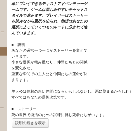
単にプレイできるテキストアドベンチャーゲ
ームです。ゲームは親しみやすいチャットス
タイルで進みます。プレイヤーはストーリー
を読みながら選択を迫られ、物語はあなたの
選択によっていくつものルートに分かれて進
イー
んでいきます。
■ 説明
あなたの選択一つ一つがストーリーを変えて
いきます。
小さな選択が積み重なり、仲間たちとの関係
を変化させ、
重要な瞬間での主人公と仲間たちの運命が決
まります。
）
主人公は信頼の厚い仲間になるかもしれないし、悪に染まるかもしれ
すべてはあなたの選択次第です。
 ー
■ ストーリー
死の世界で復活のための試練に挑む死者たちがいます。
説明の続きを表示