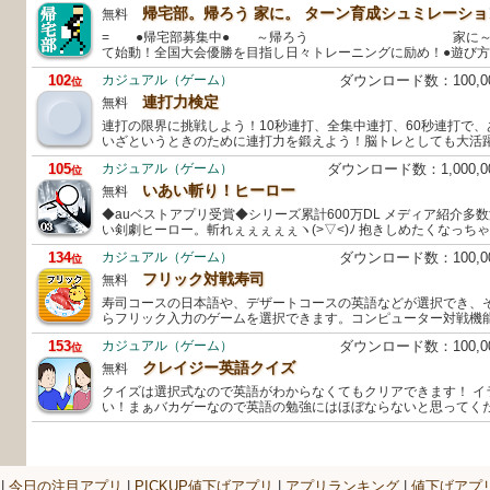
帰宅部。帰ろう 家に。 ターン育成シュミレーショ
無料
= ●帰宅部募集中● ～帰ろう 家に～=あの
て始動！全国大会優勝を目指し日々トレーニングに励め！●遊び方
102
カジュアル（ゲーム）
ダウンロード数：100,
位
連打力検定
無料
連打の限界に挑戦しよう！10秒連打、全集中連打、60秒連打で
いざというときのために連打力を鍛えよう！脳トレとしても大活
105
カジュアル（ゲーム）
ダウンロード数：1,000,
位
いあい斬り！ヒーロー
無料
◆auベストアプリ受賞◆シリーズ累計600万DL メディア紹介多
い剣劇ヒーロー。斬れぇぇぇぇぇヽ(>▽<)ﾉ 抱きしめたくなっち
134
カジュアル（ゲーム）
ダウンロード数：100,
位
フリック対戦寿司
無料
寿司コースの日本語や、デザートコースの英語などが選択でき、
らフリック入力のゲームを選択できます。コンピューター対戦機
153
カジュアル（ゲーム）
ダウンロード数：100,
位
クレイジー英語クイズ
無料
クイズは選択式なので英語がわからなくてもクリアできます！ イ
い！まぁバカゲーなので英語の勉強にはほぼならないと思ってくださ
|
今日の注目アプリ
|
PICKUP値下げアプリ
|
アプリランキング
|
値下げアプ