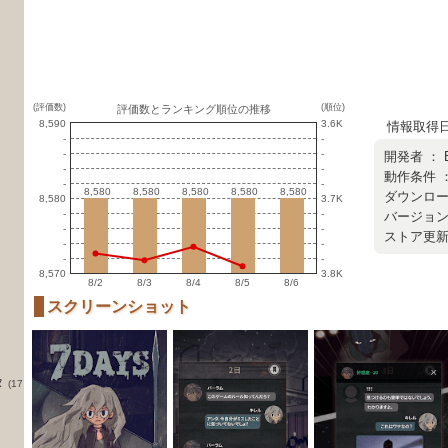
(評価数)
(順位)
評価数とランキング順位の推移
8,590
3.6K
情報取得日 ：
-
-
-
-
開発者 ：
-
-
動作条件 ：
-
-
8,580
8,580
8,580
8,580
8,580
8,580
8,580
8,580
8,580
8,580
ダウンロード
8,580
3.7K
-
-
バージョン ：
-
-
ストア更新日 
-
-
-
-
8,570
3.8K
8/2
8/3
8/4
8/5
8/6
スクリーンショット
タ
(17