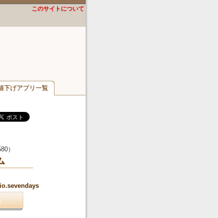
このサイトについて
値下げアプリ一覧
580
）
ム
dio.sevendays