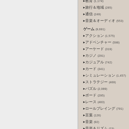
▸教育
(1,174)
▸旅行＆地域
(285)
▸通信
(249)
▸音楽＆オーディオ
(553)
ゲーム
(9,691)
▸アクション
(1,575)
▸アドベンチャー
(598)
▸アーケード
(319)
▸カジノ
(291)
▸カジュアル
(742)
▸カード
(341)
▸シミュレーション
(1,457)
▸ストラテジー
(469)
▸パズル
(2,089)
▸ボード
(295)
▸レース
(483)
▸ロールプレイング
(791)
▸言葉
(126)
▸音楽
(92)
▸音楽＆リズム
(23)