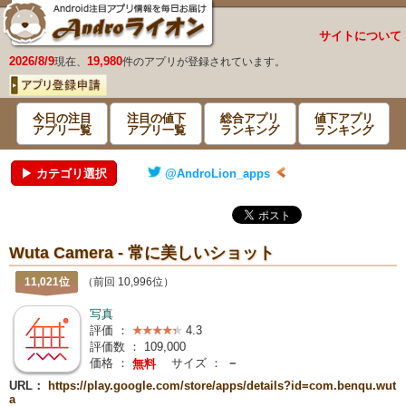
サイトについて
2026/8/9
19,980
現在、
件のアプリが登録されています。
今日の注目
注目の値下
総合アプリ
値下アプリ
アプリ一覧
アプリ一覧
ランキング
ランキング
▶ カテゴリ選択
@AndroLion_apps
Wuta Camera - 常に美しいショット
11,021位
（前回 10,996位）
写真
評価 ：
4.3
評価数 ：
109,000
価格 ：
サイズ ：
－
無料
URL：
https://play.google.com/store/apps/details?id=com.benqu.wut
a