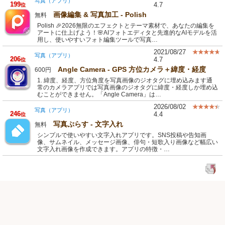
写真（アプリ）
199
4.7
位
画像編集 & 写真加工 - Polish
無料
Polish 🎉2026無限のエフェクトとテーマ素材で、あなたの編集を
アートに仕上げよう！🌸AIフォトエディタと先進的なAIモデルを活
用し、使いやすいフォト編集ツールで写真…
2021/08/27
写真（アプリ）
206
4.7
位
Angle Camera - GPS 方位カメラ＋緯度・経度
600円
1. 緯度、経度、方位角度を写真画像のジオタグに埋め込みます通
常のカメラアプリでは写真画像のジオタグに緯度・経度しか埋め込
むことができません。「Angle Camera」は…
2026/08/02
写真（アプリ）
246
4.4
位
写真ぷらす - 文字入れ
無料
シンプルで使いやすい文字入れアプリです。SNS投稿や告知画
像、サムネイル、メッセージ画像、俳句・短歌入り画像など幅広い
文字入れ画像を作成できます。アプリの特徴・…