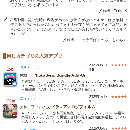
満です。いちいち編集アプリでロゴを消しています。どうにか改善し
て頂けないかと思っています。
投稿者：Tomo K
星5評価：開いた時に広告が出るのは仕方がないですが、ほぼ無料で
使えるのでめっちゃ気にいってます！保存もそのままできて本当にあ
りがたいです！どうかアプデなどで仕様が変わらずにいてくれますよ
うに…🥹
投稿者：エセ赤子ばぶめろ（もいち）
同じカテゴリの人気アプリ
2025/08/21
写真（アプリ）
15
4.8
位
PhotoSync Bundle Add-On
900円
この製品は、PhotoSync の「PhotoSync Bundle Add-On」アクテ
ィベーション ライセンスです。購入すると、すべての PhotoSync
自動転送、NAS、およびクラウド機能を無料の…
2026/07/15
写真（アプリ）
111
4.7
位
フィルムカメラ - アナログフィルム
無料
► フィルムカメラ - 無料写真編集・ビンテージカメラ2026 年最高
の写真カメラ。充実した機能と無料の写真編集機能を搭載。フィル
ムカメラ - ビンテージカメラは、まるで…
2026/08/03