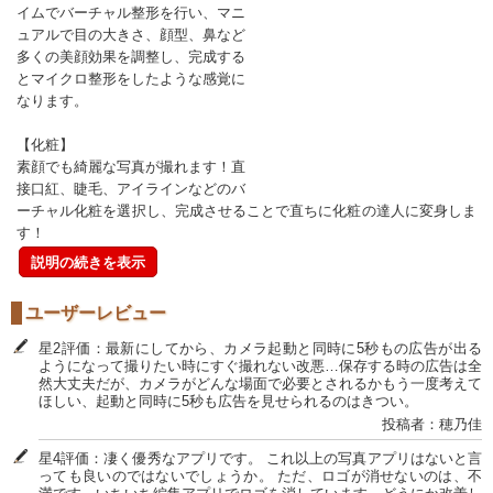
イムでバーチャル整形を行い、マニ
ュアルで目の大きさ、顔型、鼻など
多くの美顔効果を調整し、完成する
とマイクロ整形をしたような感覚に
なります。
【化粧】
素顔でも綺麗な写真が撮れます！直
接口紅、睫毛、アイラインなどのバ
ーチャル化粧を選択し、完成させることで直ちに化粧の達人に変身しま
す！
説明の続きを表示
ユーザーレビュー
星2評価：最新にしてから、カメラ起動と同時に5秒もの広告が出る
ようになって撮りたい時にすぐ撮れない改悪…保存する時の広告は全
然大丈夫だが、カメラがどんな場面で必要とされるかもう一度考えて
ほしい、起動と同時に5秒も広告を見せられるのはきつい。
投稿者：穂乃佳
星4評価：凄く優秀なアプリです。 これ以上の写真アプリはないと言
っても良いのではないでしょうか。 ただ、ロゴが消せないのは、不