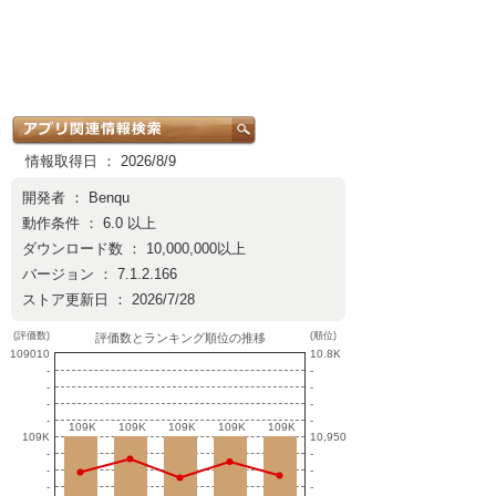
情報取得日 ： 2026/8/9
開発者 ：
Benqu
動作条件 ： 6.0 以上
ダウンロード数 ： 10,000,000以上
バージョン ： 7.1.2.166
ストア更新日 ： 2026/7/28
(評価数)
(順位)
評価数とランキング順位の推移
109010
10.8K
-
-
-
-
-
-
-
-
109K
109K
109K
109K
109K
109K
109K
109K
109K
109K
109K
10,950
-
-
-
-
-
-