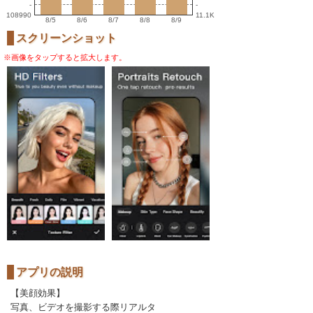
-
-
108990
11.1K
8/5
8/6
8/7
8/8
8/9
スクリーンショット
※画像をタップすると拡大します。
アプリの説明
【美顔効果】
写真、ビデオを撮影する際リアルタ