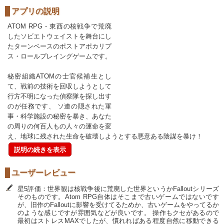
アプリの説明
ATOM RPG - 東西の核戦争で荒廃
したソビエトウェイストを舞台にし
たターンベースのポストアポカリプ
ス・ロールプレイングゲームです。
秘密組織ATOMの士官候補生とし
て、戦前の技術を回収しようとして
行方不明になった偵察隊を探し出す
のが任務です、 ソ連の隠された軍
事・科学施設の秘密を暴き、あなた
の周りの何百人もの人々の運命を変
え、地球に残された生命を破壊しようとする悪意ある陰謀を暴け！
説明の続きを表示
ユーザーレビュー
星5評価：世界観は核戦争後に荒廃した世界というかFalloutシリーズ
そのものです。Atom RPG自体はそこまで古いゲームではないです
が、旧作のFalloutに影響を受けてるためか、古いゲームをやってるか
のような感じですが雰囲気などが良いです。 操作もクセがあるので
最初はストレスMAXでしたが、慣れればある程度自然に移動できる