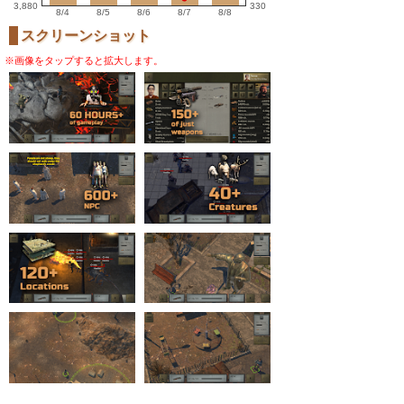
3,880
330
8/4
8/5
8/6
8/7
8/8
スクリーンショット
※画像をタップすると拡大します。