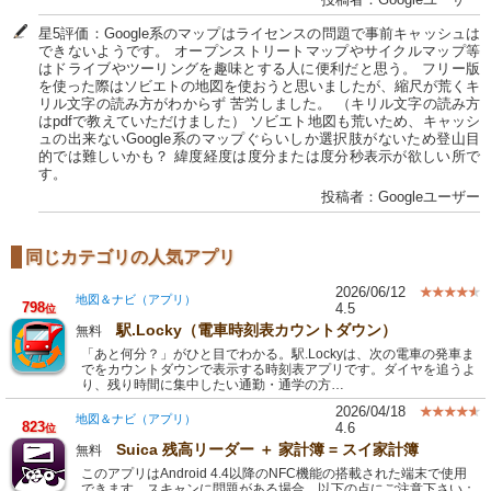
星5評価：Google系のマップはライセンスの問題で事前キャッシュは
できないようです。 オープンストリートマップやサイクルマップ等
はドライブやツーリングを趣味とする人に便利だと思う。 フリー版
を使った際はソビエトの地図を使おうと思いましたが、縮尺が荒くキ
リル文字の読み方がわからず 苦労しました。 （キリル文字の読み方
はpdfで教えていただけました） ソビエト地図も荒いため、キャッシ
ュの出来ないGoogle系のマップぐらいしか選択肢がないため登山目
的では難しいかも？ 緯度経度は度分または度分秒表示が欲しい所で
す。
投稿者：Googleユーザー
同じカテゴリの人気アプリ
2026/06/12
地図＆ナビ（アプリ）
798
4.5
位
駅.Locky（電車時刻表カウントダウン）
無料
「あと何分？」がひと目でわかる。駅.Lockyは、次の電車の発車ま
でをカウントダウンで表示する時刻表アプリです。ダイヤを追うよ
り、残り時間に集中したい通勤・通学の方…
2026/04/18
地図＆ナビ（アプリ）
823
4.6
位
Suica 残高リーダー ＋ 家計簿 = スイ家計簿
無料
このアプリはAndroid 4.4以降のNFC機能の搭載された端末で使用
できます。スキャンに問題がある場合、以下の点にご注意下さい：