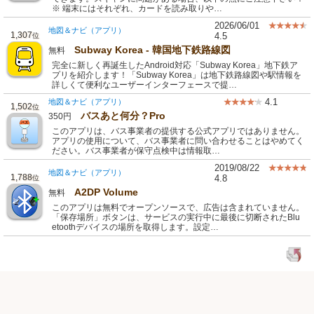
※ 端末にはそれぞれ、カードを読み取りや…
2026/06/01
地図＆ナビ（アプリ）
1,307
4.5
位
Subway Korea - 韓国地下鉄路線図
無料
完全に新しく再誕生したAndroid対応「Subway Korea」地下鉄ア
プリを紹介します！「Subway Korea」は地下鉄路線図や駅情報を
詳しくて便利なユーザーインターフェースで提…
4.1
地図＆ナビ（アプリ）
1,502
位
バスあと何分？Pro
350円
このアプリは、バス事業者の提供する公式アプリではありません。
アプリの使用について、バス事業者に問い合わせることはやめてく
ださい。バス事業者が保守点検中は情報取…
2019/08/22
地図＆ナビ（アプリ）
1,788
4.8
位
A2DP Volume
無料
このアプリは無料でオープンソースで、広告は含まれていません。
「保存場所」ボタンは、サービスの実行中に最後に切断されたBlu
etoothデバイスの場所を取得します。設定…