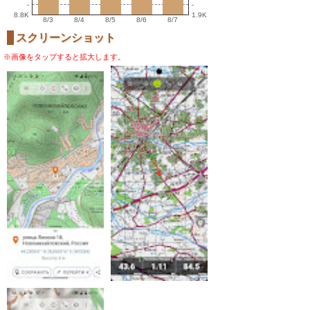
-
-
8.8K
1.9K
8/3
8/4
8/5
8/6
8/7
スクリーンショット
※画像をタップすると拡大します。