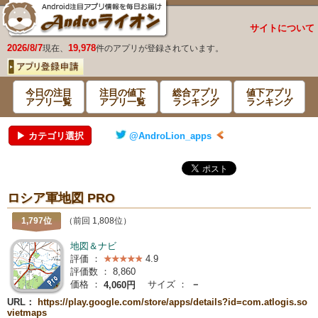
サイトについて
2026/8/7
19,978
現在、
件のアプリが登録されています。
今日の注目
注目の値下
総合アプリ
値下アプリ
アプリ一覧
アプリ一覧
ランキング
ランキング
▶ カテゴリ選択
@AndroLion_apps
ロシア軍地図 PRO
1,797位
（前回 1,808位）
地図＆ナビ
評価 ：
4.9
評価数 ：
8,860
価格 ：
サイズ ：
－
4,060円
URL：
https://play.google.com/store/apps/details?id=com.atlogis.so
vietmaps