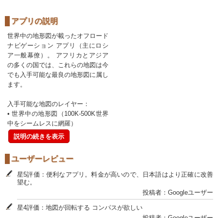
アプリの説明
世界中の地形図が載ったオフロード
ナビゲーション アプリ（主にロシ
ア一般幕僚）。 アフリカとアジア
の多くの国では、これらの地図は今
でも入手可能な最良の地形図に属し
ます。
入手可能な地図のレイヤー：
• 世界中の地形図（100K-500K世界
中をシームレスに網羅）
説明の続きを表示
ユーザーレビュー
星5評価：便利なアプリ。料金が高いので、日本語はより正確に改善
望む。
投稿者：Googleユーザー
星4評価：地図が回転する コンパスが欲しい
投稿者：Googleユーザー