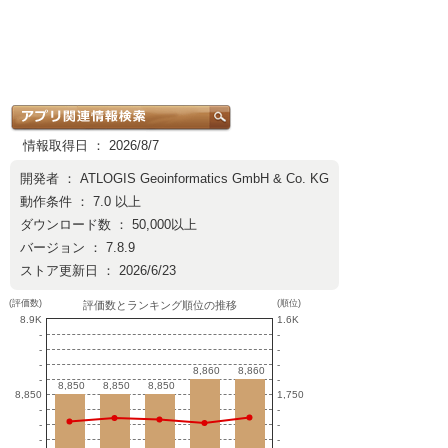
情報取得日 ： 2026/8/7
開発者 ：
ATLOGIS Geoinformatics GmbH & Co. KG
動作条件 ： 7.0 以上
ダウンロード数 ： 50,000以上
バージョン ： 7.8.9
ストア更新日 ： 2026/6/23
(評価数)
(順位)
評価数とランキング順位の推移
8.9K
1.6K
-
-
-
-
-
-
8,860
8,860
8,860
8,860
-
-
8,850
8,850
8,850
8,850
8,850
8,850
8,850
1,750
-
-
-
-
-
-