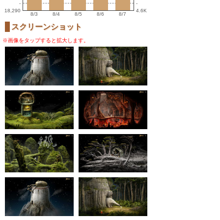
-
-
18,290
4.6K
8/3
8/4
8/5
8/6
8/7
スクリーンショット
※画像をタップすると拡大します。