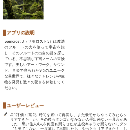
アプリの説明
Samorost 3（サモロスト3）は魔法
のフルートの力を使って宇宙を旅
し、そのフルートの出自の謎を探し
ている、不思議な宇宙ノームの冒険
です。美しいアートワーク、サウン
ド、音楽で彩られた9つのユニーク
な異世界で、様々なチャレンジや生
物を発見し数々の驚きを体験してく
ださい。
ユーザーレビュー
星1評価：[追記: 時間を置いて再開し、また最初からやってみたらク
リアできた が、その後もダンゴがなかなか入手出来ない不具合があ
った 黒い住人4人を何度も踊らせたが主役キャラが踊らないしダン
ゴも出てこない 一度落ちて再開したら、やっとクリアできた！ し