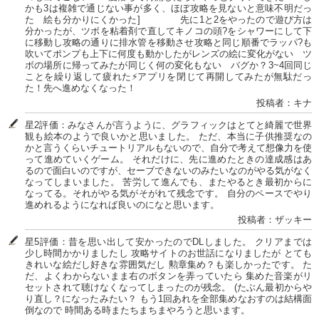
かも3は複雑で通じない事が多く、ほぼ攻略を見ないと意味不明だっ
た 絵も分かりにくかった] 先に1と2をやったので遊び方は
分かったが、ツボを粘着剤で直してキノコの頭?をシャワーにして下
に移動し攻略の通りに排水管を移動させ攻略と同じ順番でラッパ?も
吹いてポンプも上下に何度も動かしたがレンズの絵に変化がない ツ
ボの場所に帰ってみたが同じく何の変化もない バグか？3~4回同じ
ことを繰り返して疲れた⚡アプリを閉じて再開してみたが無駄だっ
た！先へ進めなくなった！
投稿者：キナ
星2評価：みなさんが言うように、グラフィックはとてと綺麗で世界
観も絵本のようで良いかと思いました。 ただ、本当に子供推奨なの
かと言うくらいチュートリアルもないので、自分で考えて想像力を使
って進めていくゲーム。 それだけに、先に進めたときの達成感はあ
るので面白いのですが、セーブできないのみたいなのがやる気がなく
なってしまいました。 苦労して進んでも、またやるとき最初からに
なってる。それがやる気がそがれて残念です。 自分のペースでやり
進めれるようになれば良いのになと思います。
投稿者：ザッキー
星5評価：昔を思い出して安かったのでDLしました。 クリアまでは
少し時間かかりましたし 攻略サイトのお世話になりましたが とても
きれいな絵だし好きな雰囲気だし 勲章集め？も楽しかったです。 た
だ、よくわからないまま右のボタンを弄っていたら 集めた音楽がリ
セットされて聴けなくなってしまったのが残念。 (たぶん最初からや
り直し？になったみたい？ もう1回あれを全部集めなおすのは結構面
倒なので 時間ある時またちまちまやろうと思います。