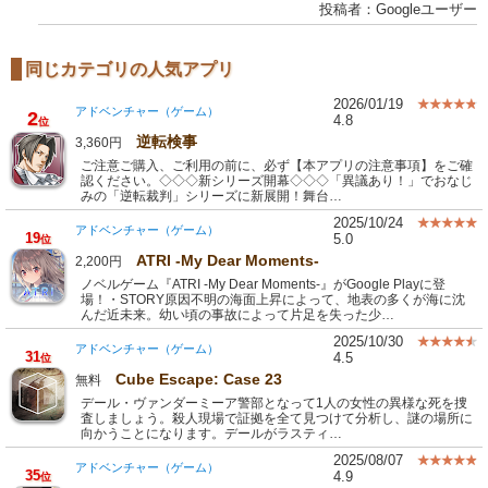
投稿者：Googleユーザー
同じカテゴリの人気アプリ
2026/01/19
アドベンチャー（ゲーム）
2
4.8
位
逆転検事
3,360円
ご注意ご購入、ご利用の前に、必ず【本アプリの注意事項】をご確
認ください。◇◇◇新シリーズ開幕◇◇◇「異議あり！」でおなじ
みの「逆転裁判」シリーズに新展開！舞台…
2025/10/24
アドベンチャー（ゲーム）
19
5.0
位
ATRI -My Dear Moments-
2,200円
ノベルゲーム『ATRI -My Dear Moments-』がGoogle Playに登
場！・STORY原因不明の海面上昇によって、地表の多くが海に沈
んだ近未来。幼い頃の事故によって片足を失った少…
2025/10/30
アドベンチャー（ゲーム）
31
4.5
位
Cube Escape: Case 23
無料
デール・ヴァンダーミーア警部となって1人の女性の異様な死を捜
査しましょう。殺人現場で証拠を全て見つけて分析し、謎の場所に
向かうことになります。デールがラスティ…
2025/08/07
アドベンチャー（ゲーム）
35
4.9
位