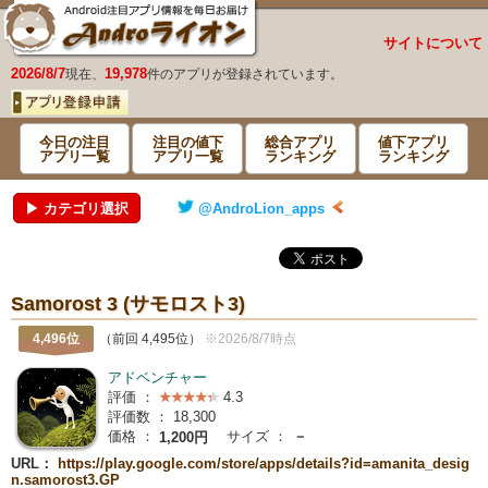
サイトについて
2026/8/7
19,978
現在、
件のアプリが登録されています。
今日の注目
注目の値下
総合アプリ
値下アプリ
アプリ一覧
アプリ一覧
ランキング
ランキング
▶ カテゴリ選択
@AndroLion_apps
Samorost 3 (サモロスト3)
4,496位
（前回 4,495位）
※2026/8/7時点
アドベンチャー
評価 ：
4.3
評価数 ：
18,300
価格 ：
サイズ ：
－
1,200円
URL：
https://play.google.com/store/apps/details?id=amanita_desig
n.samorost3.GP