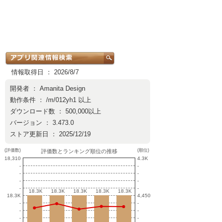
情報取得日 ： 2026/8/7
開発者 ：
Amanita Design
動作条件 ： /m/012yh1 以上
ダウンロード数 ： 500,000以上
バージョン ： 3.473.0
ストア更新日 ： 2025/12/19
(評価数)
(順位)
評価数とランキング順位の推移
18,310
4.3K
-
-
-
-
-
-
-
-
18.3K
18.3K
18.3K
18.3K
18.3K
18.3K
18.3K
18.3K
18.3K
18.3K
18.3K
4,450
-
-
-
-
-
-