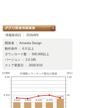
情報取得日 ： 2026/8/9
開発者 ：
Amanita Design
動作条件 ： 6.0 以上
ダウンロード数 ： 500,000以上
バージョン ： 2.0.185
ストア更新日 ： 2026/3/10
(評価数)
(順位)
評価数とランキング順位の推移
8.9K
2.9K
-
-
-
-
-
-
-
-
8,850
3K
8,840
8,840
-
-
8,830
8,830
8,830
8,830
8,830
8,830
8,830
8,830
-
-
-
-