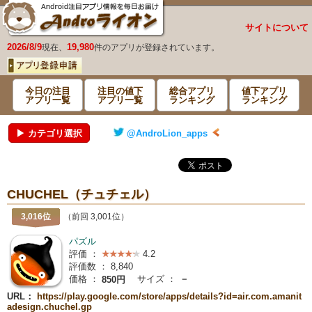
サイトについて
2026/8/9
19,980
現在、
件のアプリが登録されています。
今日の注目
注目の値下
総合アプリ
値下アプリ
アプリ一覧
アプリ一覧
ランキング
ランキング
▶ カテゴリ選択
@AndroLion_apps
CHUCHEL（チュチェル）
3,016位
（前回 3,001位）
パズル
評価 ：
4.2
評価数 ：
8,840
価格 ：
サイズ ：
－
850円
URL：
https://play.google.com/store/apps/details?id=air.com.amanit
adesign.chuchel.gp