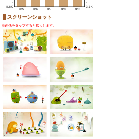
-
-
8.8K
3.1K
8/5
8/6
8/7
8/8
8/9
スクリーンショット
※画像をタップすると拡大します。