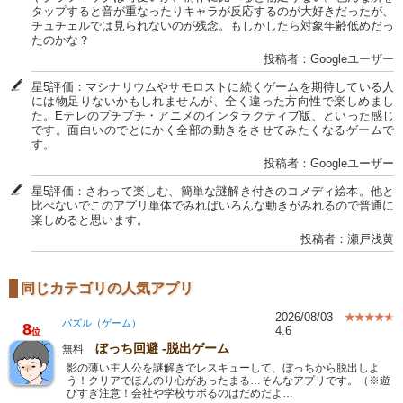
タップすると音が重なったりキャラが反応するのが大好きだったが、
チュチェルでは見られないのが残念。もしかしたら対象年齢低めだっ
たのかな？
投稿者：Googleユーザー
星5評価：マシナリウムやサモロストに続くゲームを期待している人
には物足りないかもしれませんが、全く違った方向性で楽しめまし
た。Eテレのプチプチ・アニメのインタラクティブ版、といった感じ
です。面白いのでとにかく全部の動きをさせてみたくなるゲームで
す。
投稿者：Googleユーザー
星5評価：さわって楽しむ、簡単な謎解き付きのコメディ絵本。他と
比べないでこのアプリ単体でみればいろんな動きがみれるので普通に
楽しめると思います。
投稿者：瀬戸浅黄
同じカテゴリの人気アプリ
2026/08/03
パズル（ゲーム）
8
4.6
位
ぼっち回避 -脱出ゲーム
無料
影の薄い主人公を謎解きでレスキューして、ぼっちから脱出しよ
う！クリアでほんのり心があったまる…そんなアプリです。（※遊
びすぎ注意！会社や学校サボるのはだめだよ…