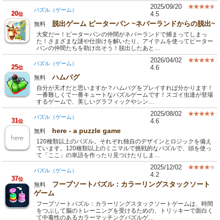
2025/09/20
パズル（ゲーム）
20
4.5
位
脱出ゲーム ピーターパン ~ネバーランドからの脱出~
無料
大変だー！ピーターパンの仲間がネバーランドで捕まってしまっ
た！さまざまな謎や仕掛けを解いたり、アイテムを使ってピーター
パンの仲間たちを助け出そう！脱出したあと…
2026/04/02
パズル（ゲーム）
25
4.6
位
ハムバグ
無料
自分が天才だと思いますか？ハムバグをプレイすれば分かります！
一番難しくて一番キュートなパズルゲームです！スゴイ虫達が登場
するゲームで、美しいグラフィックやシン…
2025/08/02
パズル（ゲーム）
31
4.6
位
here - a puzzle game
無料
120種類以上のパズル。それぞれ独自のデザインとロジックを備え
ています。120種類以上のミニマルで挑戦的なパズルで、頭を使っ
て「ここ」の単語を作ったり見つけたりしま…
2025/12/02
パズル（ゲーム）
4.2
37
位
フープソートパズル：カラーリングスタックソート
無料
ゲーム
フープソートパズル：カラーリングスタックソートゲームは、時間
をつぶして脳のトレーニングを受けるための、トリッキーで面白く
て中毒性のあるカラーマッチングパズルゲ…