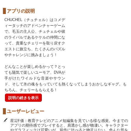
アプリの説明
CHUCHEL（チュチェル）はコメデ
ィータッチのアドベンチャーゲーム
で。毛玉の主人公、チュチェルや彼
のライバルであるケケルの仲間にな
って、貴重なチェリーを取り戻すク
エストに旅立ち、たくさんのパズル
やチャレンジに挑みましょう！
どんなことが楽しめるかって？とっ
ても陽気で楽しいユーモア、DVAが
手がけたワイルドな音楽やサウン
ド、そして氷の魂をもっていても熱くなってしまうおかしなギャグ。も
ちろん、チェリーももらえる！
説明の続きを表示
ユーザーレビュー
星1評価：教育テレビのアニメ短編集を見ている様な感覚。今までの
アプリの期待感でプレイすると、肩透かし感が物凄い。キャラクター
やグラフィックは可愛いが、前作に比べると物足りない。色んな所を