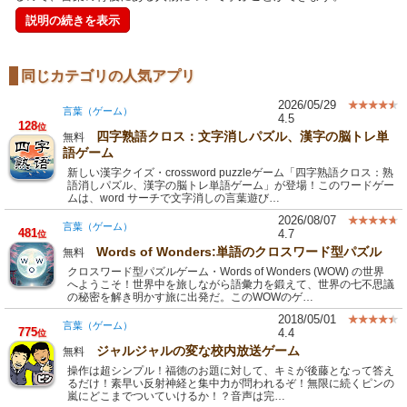
説明の続きを表示
同じカテゴリの人気アプリ
2026/05/29
言葉（ゲーム）
4.5
128
位
四字熟語クロス：文字消しパズル、漢字の脳トレ単
無料
語ゲーム
新しい漢字クイズ・crossword puzzleゲーム「四字熟語クロス：熟
語消しパズル、漢字の脳トレ単語ゲーム」が登場！このワードゲー
ムは、word サーチで文字消しの言葉遊び…
2026/08/07
言葉（ゲーム）
481
4.7
位
Words of Wonders:単語のクロスワード型パズル
無料
クロスワード型パズルゲーム・Words of Wonders (WOW) の世界
へようこそ！世界中を旅しながら語彙力を鍛えて、世界の七不思議
の秘密を解き明かす旅に出発だ。このWOWのゲ…
2018/05/01
言葉（ゲーム）
775
4.4
位
ジャルジャルの変な校内放送ゲーム
無料
操作は超シンプル！福徳のお題に対して、キミが後藤となって答え
るだけ！素早い反射神経と集中力が問われるぞ！無限に続くピンの
嵐にどこまでついていけるか！？音声は完…