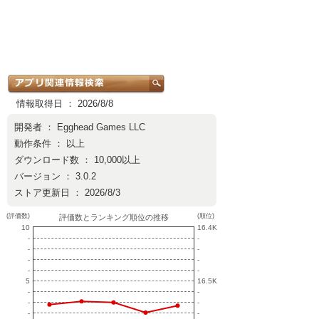
情報取得日 ： 2026/8/8
開発者 ：
Egghead Games LLC
動作条件 ： 以上
ダウンロード数 ： 10,000以上
バージョン ： 3.0.2
ストア更新日 ： 2026/8/3
(評価数)
(順位)
評価数とランキング順位の推移
10
16.4K
-
-
-
-
-
-
-
-
5
16.5K
-
-
-
-
-
-