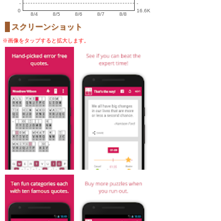
-
-
0
16.6K
8/4
8/5
8/6
8/7
8/8
スクリーンショット
※画像をタップすると拡大します。