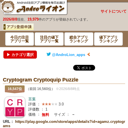
サイトについて
2026/8/8
19,979
現在、
件のアプリが登録されています。
今日の注目
注目の値下
総合アプリ
値下アプリ
アプリ一覧
アプリ一覧
ランキング
ランキング
▶ カテゴリ選択
@AndroLion_apps
Cryptogram Cryptoquip Puzzle
16,547位
（前回 16,560位）
※2026/8/8時点
言葉
評価 ：
3.0
評価数 ：
1
価格 ：
サイズ ：
－
無料
URL：
https://play.google.com/store/apps/details?id=agamz.cryptogr
ams